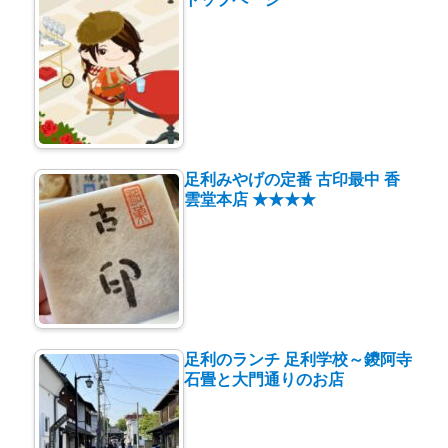
足利みやげの定番 古印最中 香
雲堂本店 ★★★★
足利のランチ 足利学校～鑁阿寺
石畳と大門通りのお店