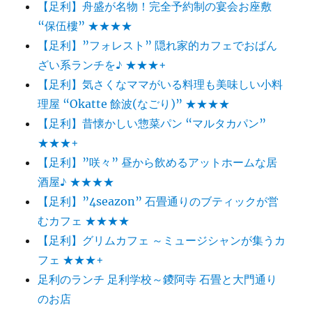
【足利】舟盛が名物！完全予約制の宴会お座敷
“保伍樓” ★★★★
【足利】”フォレスト” 隠れ家的カフェでおばん
ざい系ランチを♪ ★★★+
【足利】気さくなママがいる料理も美味しい小料
理屋 “Okatte 餘波(なごり)” ★★★★
【足利】昔懐かしい惣菜パン “マルタカパン”
★★★+
【足利】”咲々” 昼から飲めるアットホームな居
酒屋♪ ★★★★
【足利】”4seazon” 石畳通りのブティックが営
むカフェ ★★★★
【足利】グリムカフェ ～ミュージシャンが集うカ
フェ ★★★+
足利のランチ 足利学校～鑁阿寺 石畳と大門通り
のお店