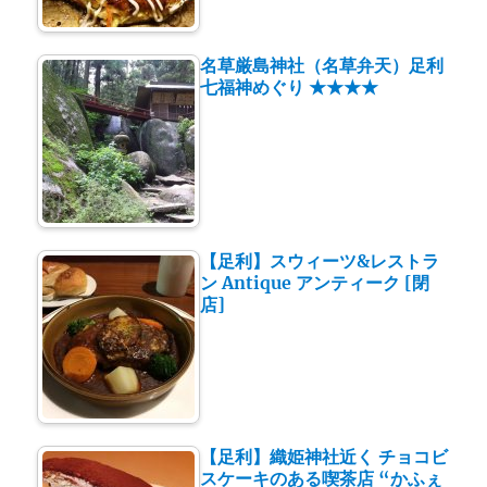
名草厳島神社（名草弁天）足利
七福神めぐり ★★★★
【足利】スウィーツ&レストラ
ン Antique アンティーク [閉
店]
【足利】織姫神社近く チョコビ
スケーキのある喫茶店 “かふぇ