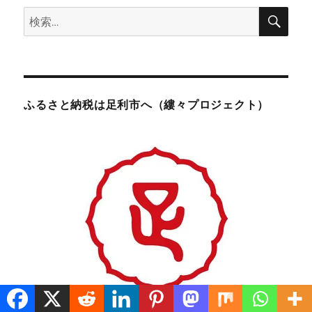
検
検
索
索:
ふるさと納税は足利市へ（縷々プロジェクト）