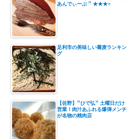
あんでぃーぶ ” ★★★+
足利市の美味しい蕎麦ランキン
グ
【佐野】”ひで弘” 土曜日だけ
営業！肉汁あふれる爆弾メンチ
が名物の精肉店