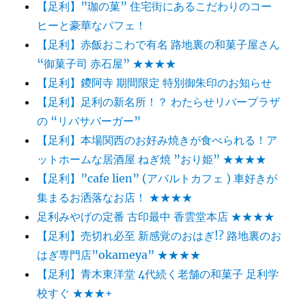
【足利】”珈の菓” 住宅街にあるこだわりのコー
ヒーと豪華なパフェ！
【足利】赤飯おこわで有名 路地裏の和菓子屋さん
“御菓子司 赤石屋” ★★★★
【足利】鑁阿寺 期間限定 特別御朱印のお知らせ
【足利】足利の新名所！？ わたらせリバープラザ
の “リバサバーガー”
【足利】本場関西のお好み焼きが食べられる！ア
ットホームな居酒屋 ねぎ焼 ”おり姫” ★★★★
【足利】”cafe lien” (アバルトカフェ ) 車好きが
集まるお洒落なお店！ ★★★★
足利みやげの定番 古印最中 香雲堂本店 ★★★★
【足利】売切れ必至 新感覚のおはぎ!? 路地裏のお
はぎ専門店”okameya” ★★★★
【足利】青木東洋堂 4代続く老舗の和菓子 足利学
校すぐ ★★★+