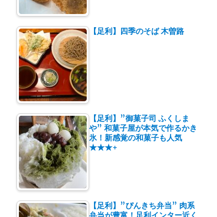
【足利】四季のそば 木曽路
【足利】”御菓子司 ふくしま
や” 和菓子屋が本気で作るかき
氷！新感覚の和菓子も人気
★★★+
【足利】”ぴんきち弁当” 肉系
弁当が豊富！足利インター近く