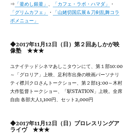
⇒
「釜めし銀釜」
、
「カフェ・ラボ・ハマダ」
・
「グリムカフェ」
・
「山姥切国広展＆刀剣乱舞コラ
ボメニュー」
◆2017年11月12日（日）第２回あしかが映
像塾 ★★★
ユナイテッドシネマあしこタウンにて、第１部10:00
～「グロリア」上映、足利市出身の映画パーソナリ
ティ襟川クロさんトークショー、第２部13:00～木村
大作監督トークショー、「駅STATION」上映。全席
自由 各部大人1,100円、セット2,000円
◆2017年11月12日（日）プロレスリングア
ライヴ ★★★