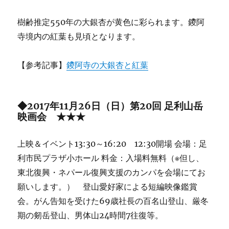
樹齢推定550年の大銀杏が黄色に彩られます。鑁阿
寺境内の紅葉も見頃となります。
【参考記事】
鑁阿寺の大銀杏と紅葉
◆2017年11月26日（日）第20回 足利山岳
映画会 ★★★
上映＆イベント13:30～16:20 12:30開場 会場：足
利市民プラザ小ホール 料金：入場料無料（※但し、
東北復興・ネパール復興支援のカンパを会場にてお
願いします。） 登山愛好家による短編映像鑑賞
会。がん告知を受けた69歳社長の百名山登山、厳冬
期の剱岳登山、男体山24時間7往復等。