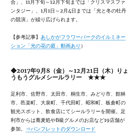
合」、11月下旬～12月下旬までは「クリスマスファ
ンタジー」、1月1日～2月4日までは「光と冬の牡丹
の競演」が繰り広げられます。
【参考記事】
あしかがフラワーパークのイルミネー
ション「光の花の庭」動画あり
）
◆2017年9月8（金）～12月21日（木）りょ
うもうグルメシールラリー ★★★
足利市、佐野市、太田市、桐生市、みどり市、館林
市、邑楽町、大泉町、千代田町、昭和町、板倉町の
観光スポット、飲食店にてシールラリーを開催。足
利市からは蕎麦処やB級グルメのお店など19店舗が
参加。
⇒パンフレットのダウンロード