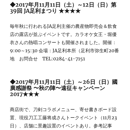
◆2017年月11月11日（土）～12日（日）第
39回 JA足利まつり ★★★★
毎年秋に行われるJA足利主催の農産物即売会＆飲食
店の露店が並ぶイベントです。カラオケ女王・堀優
衣さんの熱唱コンサートも開催されました。開催：
9:00～15:30 会場：JA足利本所（足利市弥生町20番
地 お問合せ TEL:0284-41-7151
◆2017年月11月11日（土）～26日（日）國
廣感謝祭 〜秋の陣〜遠征キャンペーン
2017★★★
商店街で、刀剣コラボメニュー、寄せ書きボード設
置、現役刀工工藤将成さんトークイベント（11月23
日）、店舗に景趣設置のイベントあり。参考記事