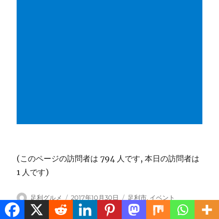
(このページの訪問者は 794 人です, 本日の訪問者は
1 人です)
投
投
カ
足利グルメ
2017年10月30日
足利市
,
イベント
稿
稿
テ
者
日:
ゴ