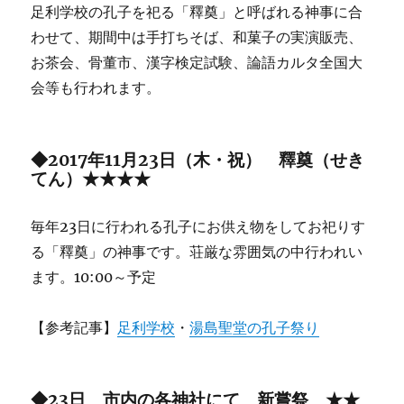
足利学校の孔子を祀る「釋奠」と呼ばれる神事に合
わせて、期間中は手打ちそば、和菓子の実演販売、
お茶会、骨董市、漢字検定試験、論語カルタ全国大
会等も行われます。
◆2017年11月23日（木・祝） 釋奠（せき
てん）★★★★
毎年23日に行われる孔子にお供え物をしてお祀りす
る「釋奠」の神事です。荘厳な雰囲気の中行われい
ます。10:00～予定
【参考記事】
足利学校
・
湯島聖堂の孔子祭り
◆23日 市内の各神社にて 新嘗祭 ★★