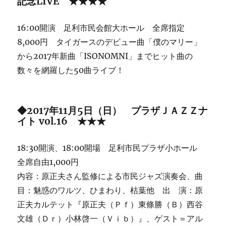
記念LIVE ★★★★
16:00開演 足利市民会館大ホール 全席指定
8,000円 タイガースのデビュー曲「僕のマリー」
から2017年新曲「ISONOMNI」までヒット曲の
数々を網羅した50曲ライブ！
◆2017年11月5日（日） プラザＪＡＺＺナ
イト vol.16 ★★★
18:30開演、18:00開場 足利市民プラザ小ホール
全席自由1,000円
内容：原正夫さん監修による市民ジャズ演奏会、曲
目：魅惑のワルツ、ひまわり、枯葉他 出 演：原
正夫カルテット『原正夫（Ｐｆ）東條勝（Ｂ）西谷
文雄（Ｄｒ）小林啓一（Ｖｉｂ）』、ゲスト＝アル