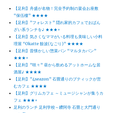
【足利】舟盛が名物！完全予約制の宴会お座敷
“保伍樓” ★★★★
【足利】”フォレスト” 隠れ家的カフェでおばん
ざい系ランチを♪ ★★★+
【足利】気さくなママがいる料理も美味しい小料
理屋 “Okatte 餘波(なごり)” ★★★★
【足利】昔懐かしい惣菜パン “マルタカパン”
★★★+
【足利】”咲々” 昼から飲めるアットホームな居
酒屋♪ ★★★★
【足利】”4seazon” 石畳通りのブティックが営
むカフェ ★★★★
【足利】グリムカフェ ～ミュージシャンが集うカ
フェ ★★★+
足利のランチ 足利学校～鑁阿寺 石畳と大門通り