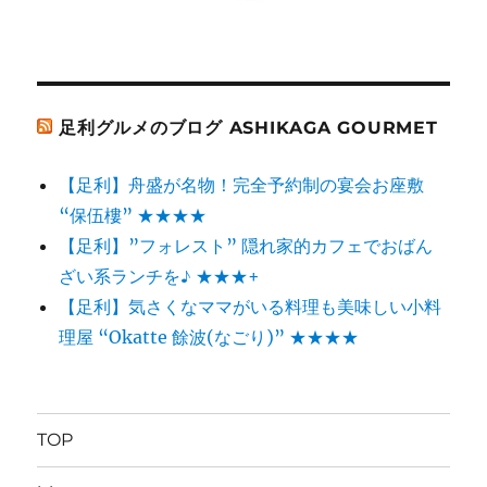
足利グルメのブログ ASHIKAGA GOURMET
【足利】舟盛が名物！完全予約制の宴会お座敷
“保伍樓” ★★★★
【足利】”フォレスト” 隠れ家的カフェでおばん
ざい系ランチを♪ ★★★+
【足利】気さくなママがいる料理も美味しい小料
理屋 “Okatte 餘波(なごり)” ★★★★
TOP