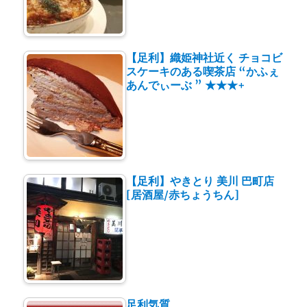
【足利】織姫神社近く チョコビ
スケーキのある喫茶店 “かふぇ
あんでぃーぶ ” ★★★+
【足利】やきとり 美川 巴町店
[居酒屋/赤ちょうちん]
足利気質