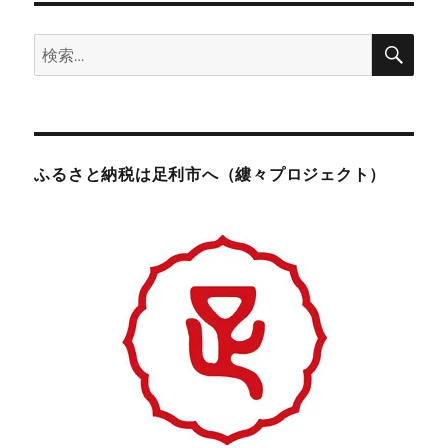
検
検
索
索:
ふるさと納税は足利市へ（縷々プロジェクト）