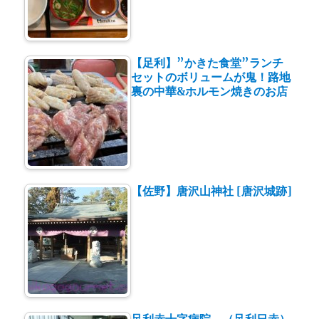
【足利】”かきた食堂”ランチ
セットのボリュームが鬼！路地
裏の中華&ホルモン焼きのお店
【佐野】唐沢山神社 [唐沢城跡]
足利赤十字病院 （足利日赤）