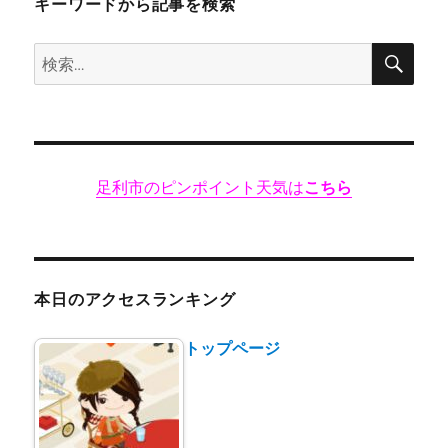
キーワードから記事を検索
駅
前
検
検
に
索
移
索:
転]
に
足利市のピンポイント天気は
こちら
本日のアクセスランキング
トップページ