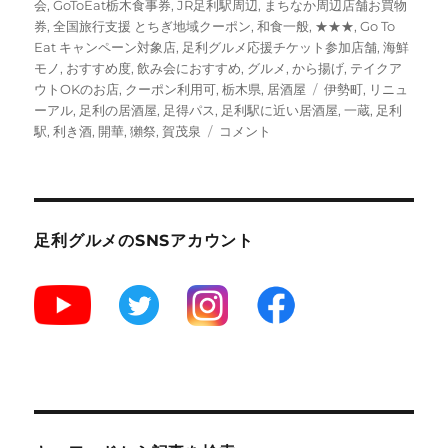
日:
ゴ
会
,
GoToEat栃木食事券
,
JR足利駅周辺
,
まちなか周辺店舗お買物
リ
券
,
全国旅行支援 とちぎ地域クーポン
,
和食一般
,
★★★
,
Go To
ー
Eat キャンペーン対象店
,
足利グルメ応援チケット参加店舗
,
海鮮
モノ
,
おすすめ度
,
飲み会におすすめ
,
グルメ
,
から揚げ
,
テイクア
タ
ウトOKのお店
,
クーポン利用可
,
栃木県
,
居酒屋
伊勢町
,
リニュ
グ
ーアル
,
足利の居酒屋
,
足得パス
,
足利駅に近い居酒屋
,
一蔵
,
足利
【足
駅
,
利き酒
,
開華
,
獺祭
,
賀茂泉
コメント
利】
居
酒
屋
和
足利グルメのSNSアカウント
ダ
イ
ニ
ン
グ
一
蔵
[JR
足
利