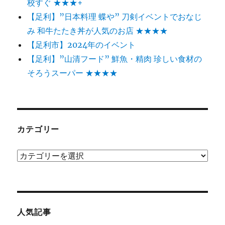
校すぐ ★★★+
【足利】”日本料理 蝶や” 刀剣イベントでおなじ
み 和牛たたき丼が人気のお店 ★★★★
【足利市】2024年のイベント
【足利】”山清フード” 鮮魚・精肉 珍しい食材の
そろうスーパー ★★★★
カテゴリー
カ
テ
ゴ
リ
ー
人気記事