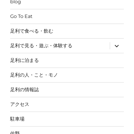
blog
Go To Eat
足利で食べる・飲む
サ
足利で見る・遊ぶ・体験する
ブ
メ
ニ
足利に泊まる
ュ
ー
を
足利の人・こと・モノ
展
開
足利の情報誌
アクセス
駐車場
佐野