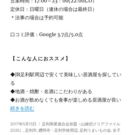
営業時間：17:00～23：00(22:00L.O）
定休日：日曜日（連休の場合は最終日）
＊法事の場合は予約可能
口コミ評価：Google 3.7点/5.0点
【こんな人におススメ】
◆JR足利駅周辺で安くて美味しい居酒屋を探してい
る
◆地酒・焼酎・名酒にこだわりがある
◆お酒が飲めなくても食事が楽しめる居酒屋が良い
“【足利】居酒屋 和ダイニング一蔵 [JR足利駅前に移転]”
続きを読む
投
カ
2017年5月15日
足利商業連合会加盟（山姥切クリアファイル
稿
テ
2025）
,
足利市
,
鑁阿寺・足利学校周辺
,
足利うまいもの会
,
女子