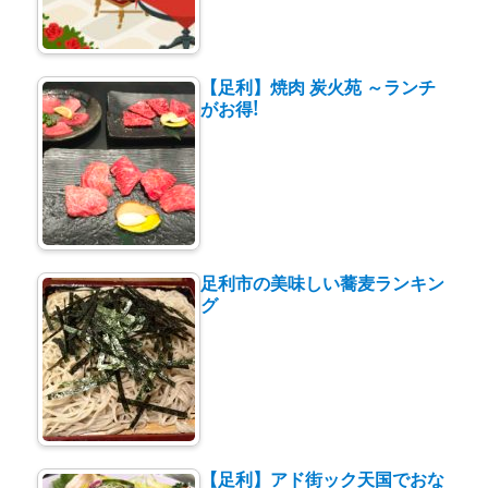
【足利】焼肉 炭火苑 ～ランチ
がお得!
足利市の美味しい蕎麦ランキン
グ
【足利】アド街ック天国でおな