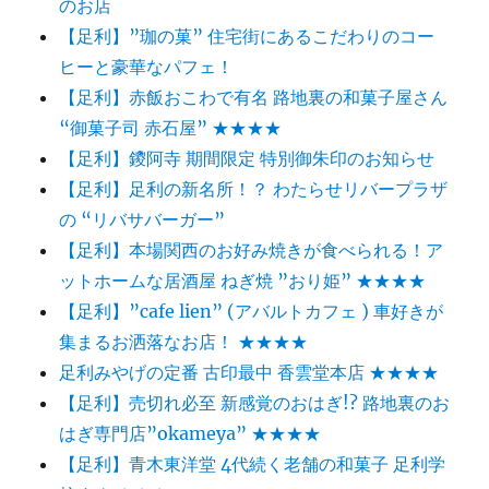
のお店
【足利】”珈の菓” 住宅街にあるこだわりのコー
ヒーと豪華なパフェ！
【足利】赤飯おこわで有名 路地裏の和菓子屋さん
“御菓子司 赤石屋” ★★★★
【足利】鑁阿寺 期間限定 特別御朱印のお知らせ
【足利】足利の新名所！？ わたらせリバープラザ
の “リバサバーガー”
【足利】本場関西のお好み焼きが食べられる！ア
ットホームな居酒屋 ねぎ焼 ”おり姫” ★★★★
【足利】”cafe lien” (アバルトカフェ ) 車好きが
集まるお洒落なお店！ ★★★★
足利みやげの定番 古印最中 香雲堂本店 ★★★★
【足利】売切れ必至 新感覚のおはぎ!? 路地裏のお
はぎ専門店”okameya” ★★★★
【足利】青木東洋堂 4代続く老舗の和菓子 足利学