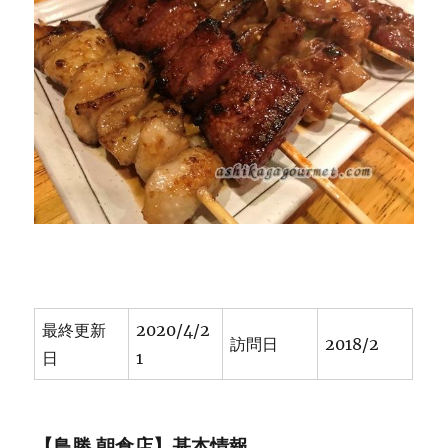
で
屋
台
で
な
い
焼
き
鳥
居
酒
屋
に
最終更新
2020/4/2
訪問日
2018/2
日
1
【鳥勝 朝倉店】基本情報