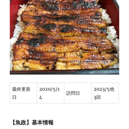
に
移
転
に
最終更新
2020/5/1
2023/5他
訪問日
日
4
3回
【魚政】基本情報