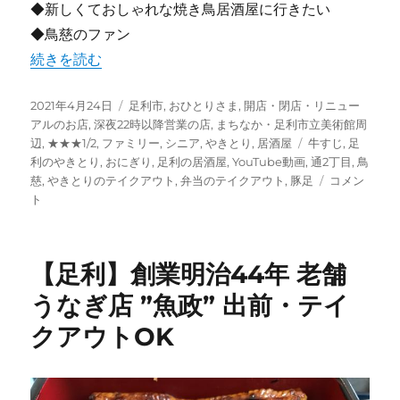
◆新しくておしゃれな焼き鳥居酒屋に行きたい
◆鳥慈のファン
“【足利】”やきとり 鳥慈” 再び路地裏に移転” の
続きを読む
投
カ
2021年4月24日
足利市
,
おひとりさま
,
開店・閉店・リニュー
稿
テ
アルのお店
,
深夜22時以降営業の店
,
まちなか・足利市立美術館周
日:
ゴ
タ
辺
,
★★★1/2
,
ファミリー
,
シニア
,
やきとり
,
居酒屋
牛すじ
,
足
リ
グ
利のやきとり
,
おにぎり
,
足利の居酒屋
,
YouTube動画
,
通2丁目
,
鳥
ー
【足
慈
,
やきとりのテイクアウト
,
弁当のテイクアウト
,
豚足
コメン
利】”や
ト
き
と
り
【足利】創業明治44年 老舗
鳥
慈”
うなぎ店 ”魚政” 出前・テイ
再
クアウトOK
び
路
地
裏