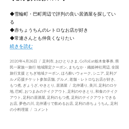
◆雪輪町・巴町周辺で評判の良い居酒屋を探してい
る
◆赤ちょうちんのレトロなお店が好き
◆常連さんとも仲良くなりたい
“【足利】やきとり 美川 巴町店 [居酒屋/赤ちょうちん]” 
続きを読む
投
カ
2020年4月26日
足利市
,
おひとりさま
,
GoToEat栃木食事券
,
県
稿
テ
民一家族一旅行 地域限定クーポン
,
まちなか・織姫神社周辺
,
全国
日:
ゴ
旅行支援 とちぎ地域クーポン
,
ほろ酔いウォーク
,
シニア
,
足利グ
リ
ルメ応援チケット参加店舗
,
グルメ
,
老舗・レトロなお店が好き
,
ー
タ
もつ煮
,
ぎょうざ
,
やきとり
,
居酒屋
北仲通り
,
美川
,
足利のロケ
グ
地
,
巴町
,
おつまみのテイクアウト
,
足利のやきとり
,
和食のテイク
アウト
,
足利の居酒屋
,
足利のもつ煮
,
足利のテイクアウトできる
お店
,
夢色の川
,
北仲通りで飲めるお店
,
足利の赤ちょうちん
,
足利
【足
の小料理屋
コメント
利】
や
き