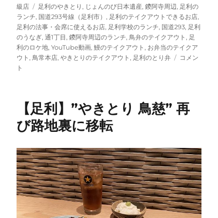
タ
ー
級店
足利のやきとり
,
じょんのび日本遺産
,
鑁阿寺周辺
,
足利の
グ
ランチ
,
国道293号線（足利市）
,
足利のテイクアウトできるお店
,
足利の法事・会席に使えるお店
,
足利学校のランチ
,
国道293
,
足利
のうなぎ
,
通1丁目
,
鑁阿寺周辺のランチ
,
鳥弁のテイクアウト
,
足
利のロケ地
,
YouTube動画
,
鰻のテイクアウト
,
お弁当のテイクア
【足
ウト
,
鳥常本店
,
やきとりのテイクアウト
,
足利のとり弁
コメン
利】
ト
ウ
マ
す
【足利】”やきとり 鳥慈” 再
ぎ
る
び路地裏に移転
う
な
ぎ!
鳥
常
本
店
足
利