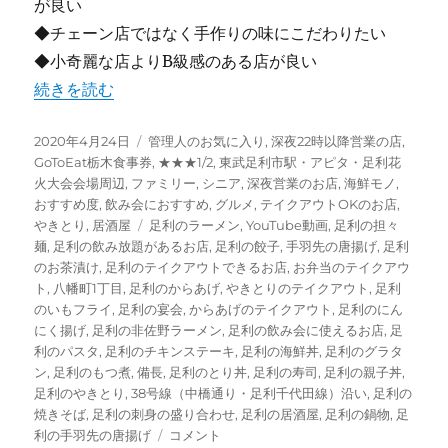
が良い
◆チェーン店ではなく手作りの味にこだわりたい
◆小奇麗な店よりB級感のある店が良い
“【足利】備長 [居酒屋] 宴会でも食事でも 安くて美味しい
続きを読む
投
カ
2020年4月24日
管理人のお気に入り
,
深夜22時以降営業の店
,
稿
テ
GoToEat栃木食事券
,
★★★1/2
,
東武足利市駅・アピタ・足利花
日:
ゴ
火大会会場周辺
,
ファミリー
,
シニア
,
深夜営業のお店
,
海鮮モノ
,
リ
おすすめ度
,
飲み会におすすめ
,
グルメ
,
テイクアウトOKのお店
,
ー
タ
やきとり
,
居酒屋
足利のラーメン
,
YouTube動画
,
足利の担々
グ
麺
,
足利の飲み放題があるお店
,
足利の餃子
,
手羽先の唐揚げ
,
足利
のお茶漬け
,
足利のテイクアウトできるお店
,
お弁当のテイクアウ
ト
,
八幡町1丁目
,
足利のからあげ
,
やきとりのテイクアウト
,
足利
のいもフライ
,
足利の宴会
,
からあげのテイクアウト
,
足利のにん
にく揚げ
,
足利の非佐野ラーメン
,
足利の飲み会に使えるお店
,
足
利のパスタ
,
足利のチキンステーキ
,
足利の海鮮丼
,
足利のグラタ
ン
,
足利のもつ煮
,
備長
,
足利のとり丼
,
足利の寿司
,
足利の親子丼
,
足利のやきとり
,
38号線（中橋通り・足利千代田線）沿い
,
足利の
焼きそば
,
足利の刺身の盛り合わせ
,
足利の居酒屋
,
足利の鍋物
,
足
【足
利の手羽先の唐揚げ
コメント