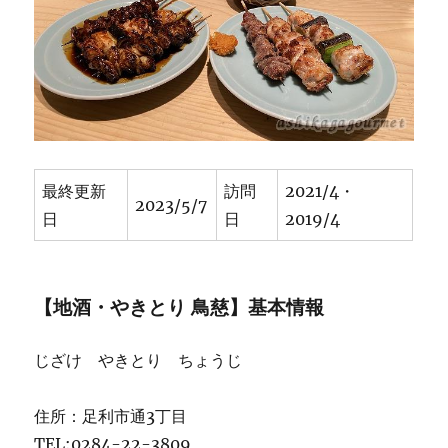
学
校・
JR
足
利
駅
近
く
★★★★
最終更新
訪問
2021/4・
に
2023/5/7
日
日
2019/4
【地酒・やきとり 鳥慈】基本情報
じざけ やきとり ちょうじ
住所：足利市通3丁目
TEL:0284-22-3809