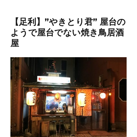
利】
備
長
【足利】”やきとり君” 屋台の
[居
酒
ようで屋台でない焼き鳥居酒
屋]
屋
宴
会
で
も
食
事
で
も
安
く
て
美
味
し
い