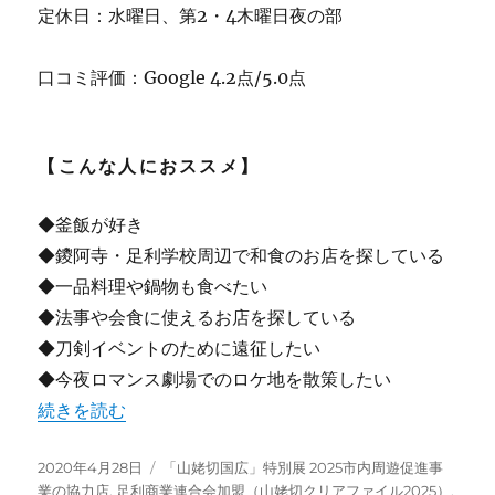
定休日：水曜日、第2・4木曜日夜の部
口コミ評価：Google 4.2点/5.0点
【こんな人におススメ】
◆釜飯が好き
◆鑁阿寺・足利学校周辺で和食のお店を探している
◆一品料理や鍋物も食べたい
◆法事や会食に使えるお店を探している
◆刀剣イベントのために遠征したい
◆今夜ロマンス劇場でのロケ地を散策したい
“【足利】”銀釜” 釜めしの老舗と言えばココ！ テイクアウ
続きを読む
投
カ
2020年4月28日
「山姥切国広」特別展 2025市内周遊促進事
稿
テ
業の協力店
,
足利商業連合会加盟（山姥切クリアファイル2025）
,