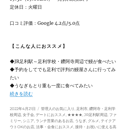
定休日：火曜日
口コミ評価：Google 4.2点/5.0点
【こんな人におススメ】
◆JR足利駅～足利学校・鑁阿寺周辺で鰻が食べたい
◆予約をしてでも足利で評判の鰻屋さんに行ってみ
たい
◆うなぎもとり重も一度に食べてみたい
“【足利】ウマすぎるうなぎ! 鳥常本店 足利学校・JR足利
続きを読む
投
カ
2022年4月21日
管理人のお気に入り
,
足利市
,
鑁阿寺・足利学
稿
テ
校周辺
,
女子会
,
デートにおススメ
,
★★★★
,
JR足利駅周辺
,
ファ
日:
ゴ
ミリー
,
シニア
,
ランチ営業のあるお店
,
うなぎ
,
グルメ
,
テイクア
リ
ウトOKのお店
,
法事・会食におススメ
,
接待・お祝いに使える高