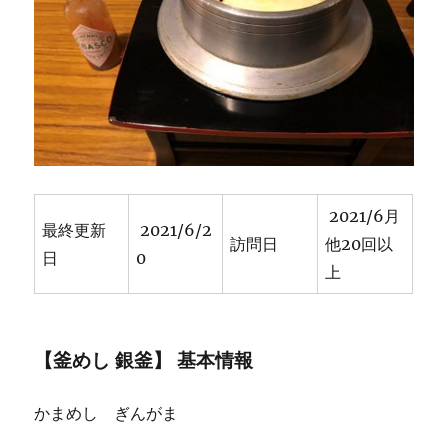
政”
出
前・
テ
イ
ク
ア
ウ
ト
OK
2021/6月
に
最終更新
2021/6/2
訪問日
他20回以
日
0
上
【釜めし 銀釜】 基本情報
かまめし ぎんがま