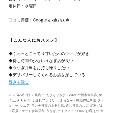
定休日：水曜日
口コミ評価：Google 4.3点/5.0点
【こんな人におススメ】
◆ふわっとこってり甘いたれのウナギが好き
◆待ち時間の少ないうなぎ店が良い
◆うなぎ弁当をお持ち帰りしたい
◆デリバリーしてくれるお店を探している
“【足利】創業明治44年 老舗うなぎ店 ”魚政” 出前・テイ
続きを読む
投
カ
2020年5月7日
足利市
,
おひとりさま
,
GoToEat栃木食事券
,
女
稿
テ
子会
,
★★★1/2
,
子連れファミリー
,
まちなか・織姫神社周辺
,
ファ
日:
ゴ
ミリー
,
シニア
,
ランチ営業のあるお店
,
通し営業のお店
,
足利グル
リ
メ応援チケット参加店舗
,
うなぎ
,
テイクアウトOKのお店
,
お弁当