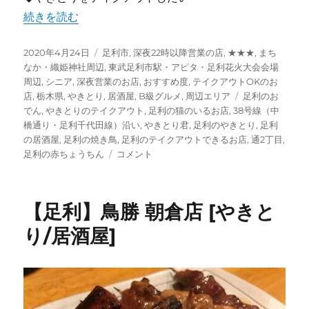
“【足利】”やきとり君” 屋台のようで屋台でない焼き鳥居
続きを読む
投
カ
2020年4月24日
足利市
,
深夜22時以降営業の店
,
★★★
,
まち
稿
テ
なか・織姫神社周辺
,
東武足利市駅・アピタ・足利花火大会会場
日:
ゴ
周辺
,
シニア
,
深夜営業のお店
,
おすすめ度
,
テイクアウトOKのお
リ
タ
店
,
栃木県
,
やきとり
,
居酒屋
,
B級グルメ
,
周辺エリア
足利のお
ー
グ
でん
,
やきとりのテイクアウト
,
足利の猫のいるお店
,
38号線（中
橋通り・足利千代田線）沿い
,
やきとり君
,
足利のやきとり
,
足利
の居酒屋
,
足利の焼き鳥
,
足利のテイクアウトできるお店
,
通2丁目
,
【足
足利の赤ちょうちん
コメント
利】”や
き
と
【足利】鳥勝 朝倉店 [やきと
り
君”
り/居酒屋]
屋
台
の
よ
う