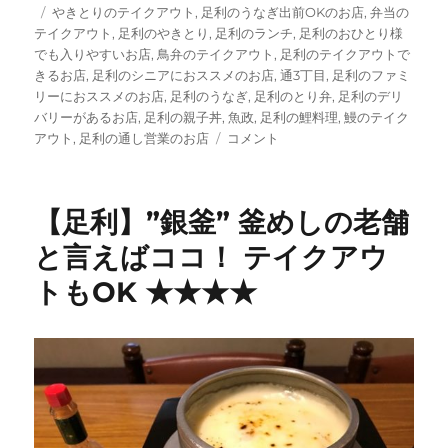
タ
ー
やきとりのテイクアウト
,
足利のうなぎ出前OKのお店
,
弁当の
グ
テイクアウト
,
足利のやきとり
,
足利のランチ
,
足利のおひとり様
でも入りやすいお店
,
鳥弁のテイクアウト
,
足利のテイクアウトで
きるお店
,
足利のシニアにおススメのお店
,
通3丁目
,
足利のファミ
リーにおススメのお店
,
足利のうなぎ
,
足利のとり弁
,
足利のデリ
バリーがあるお店
,
足利の親子丼
,
魚政
,
足利の鯉料理
,
鰻のテイク
【足
アウト
,
足利の通し営業のお店
コメント
利】
創
業
【足利】”銀釜” 釜めしの老舗
明
治
と言えばココ！ テイクアウ
44
トもOK ★★★★
年
老
舗
う
な
ぎ
店
”魚