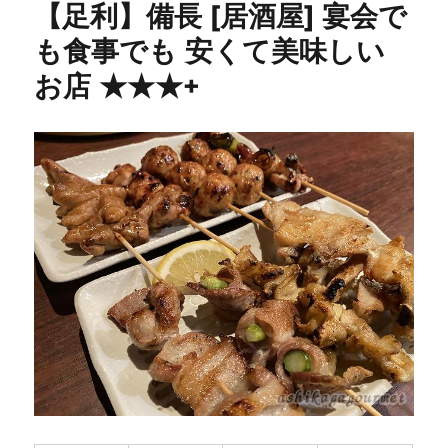
【足利】備長 [居酒屋] 宴会で
と
り
も食事でも 安くて美味しい
美
お店 ★★★+
川
巴
町
店
[居
酒
屋/
赤
ち
ょ
う
ち
ん]
に