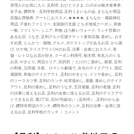
日:
ゴ
管理人のお気に入り
,
足利市
,
おひとりさま
,
GoToEat栃木食事券
,
リ
女子会
,
鑁阿寺・足利学校周辺
,
足利うまいもの会
,
まちなか周辺
ー
店舗お買物券
,
デートにおススメ
,
★★★★
,
まちなか・織姫神社
周辺
,
子連れファミリー
,
全国旅行支援 とちぎ地域クーポン
,
和食
一般
,
ファミリー
,
シニア
,
丼物
,
ほろ酔いウォーク
,
ランチ営業の
あるお店
,
うなぎ
,
足利グルメ応援チケット参加店舗
,
釜めし
,
おす
すめ度
,
とんかつ・揚物
,
グルメ
,
ポケストップがあるお店
,
から揚
げ
,
ロケ地
,
テイクアウトOKのお店
,
法事・会食におススメ
,
老
舗・レトロなお店が好き
,
クーポン利用可
,
栃木県
,
有名人のくる
タ
お店
,
やきとり
,
周辺エリア
,
目的別
たけのこ釜めし
,
銀釜
,
足利
グ
の和食
,
立田揚
,
今夜、ロマンス劇場で
,
弁当のテイクアウト
,
国広
感謝祭
,
和食のテイクアウト
,
足利のやきとり
,
ドリヤ釜めし
,
足利
のソースカツ丼
,
足利のランチ
,
松茸釜めし
,
釜飯
,
釜めしのテイク
アウト
,
足利の釜めし
,
足利のうなぎ
,
五目釜飯
,
足利の老舗
,
足利
の法事に使えるお店
,
足利の会食に使えるお店
,
足利のテイクアウ
トできるお店
,
通2丁目
,
旧50号線沿い（足利市）
,
足利のからあ
げ
,
鑁阿寺周辺のランチ
,
鑁阿寺のランチ
,
足利の法事・会席に使
【足
えるお店
,
足利学校のランチ
コメント
利】”銀
釜”
釜