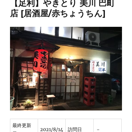
【足利】やきとり 美川 巴町
め
し
店 [居酒屋/赤ちょうちん]
の
老
舗
と
言
え
ば
コ
コ！
テ
イ
ク
ア
ウ
ト
も
OK
★★★★
最終更新
に
2021/8/14
訪問日
－