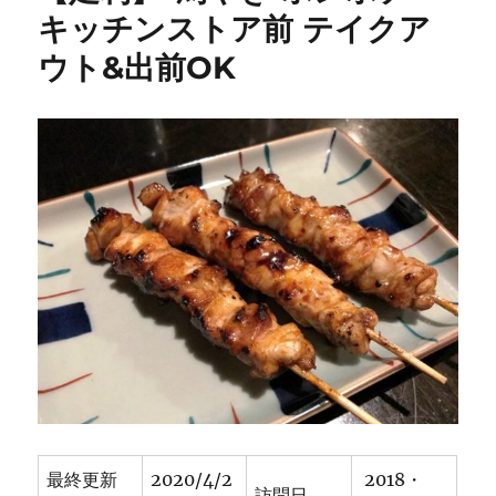
倉
キッチンストア前 テイクア
店
ウト&出前OK
[や
き
と
り/
居
酒
屋]
に
最終更新
2020/4/2
2018・
訪問日