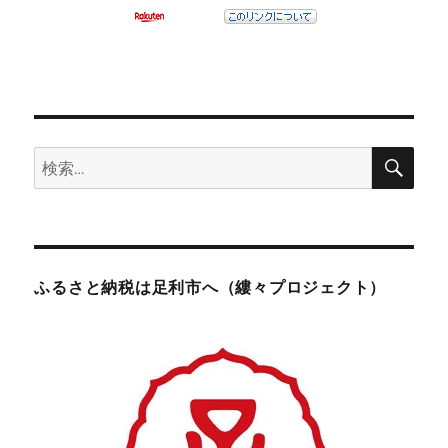
検
検
索
索:
ふるさと納税は足利市へ（縷々プロジェクト）