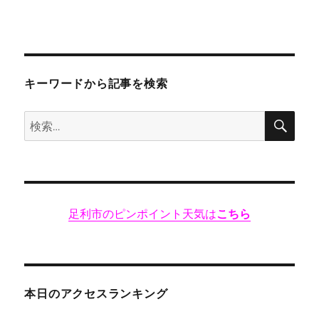
っ
く
も
っ
く
テ
キーワードから記事を検索
イ
ク
検
検
ア
索
ウ
索:
ト
営
業
中!
足利市のピンポイント天気は
こちら
[お
で
ん・
お
ば
ん
本日のアクセスランキング
ざ
い]