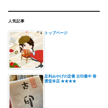
テ
ゴ
リ
ー
人気記事
トップページ
足利みやげの定番 古印最中 香
雲堂本店 ★★★★