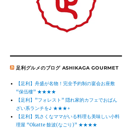
足利グルメのブログ ASHIKAGA GOURMET
【足利】舟盛が名物！完全予約制の宴会お座敷
“保伍樓” ★★★★
【足利】”フォレスト” 隠れ家的カフェでおばん
ざい系ランチを♪ ★★★+
【足利】気さくなママがいる料理も美味しい小料
理屋 “Okatte 餘波(なごり)” ★★★★