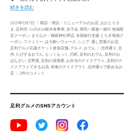
“【足利】たびするおでん もっくもっく テイクアウト営業中
続きを読む
投
カ
2021年3月7日
開店・閉店・リニューアルのお店
,
おひとりさ
稿
テ
ま
,
足利市
,
GoToEat栃木食事券
,
女子会
,
県民一家族一旅行 地域限
日:
ゴ
定クーポン
,
まちなか・織姫神社周辺
,
全国旅行支援 とちぎ地域ク
リ
ーポン
,
ファミリー
,
ほろ酔いウォーク
,
シニア
,
通し営業のお店
,
ー
タ
足利グルメ応援チケット参加店舗
,
グルメ
,
おでん
北仲通り
,
北
グ
仲
,
たびするおでん
,
もっくもっく
,
巴町
,
足利のおでん
,
足利のお
ばんざい
,
京野菜
,
足利の居酒屋
,
お弁当のテイクアウト
,
足利のテ
イクアウトできるお店
,
和食のテイクアウト
,
北仲通りで飲めるお
【足
店
2件のコメント
利】
た
び
す
る
足利グルメのSNSアカウント
お
で
ん
も