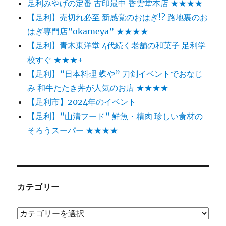
足利みやげの定番 古印最中 香雲堂本店 ★★★★
【足利】売切れ必至 新感覚のおはぎ!? 路地裏のお
はぎ専門店”okameya” ★★★★
【足利】青木東洋堂 4代続く老舗の和菓子 足利学
校すぐ ★★★+
【足利】”日本料理 蝶や” 刀剣イベントでおなじ
み 和牛たたき丼が人気のお店 ★★★★
【足利市】2024年のイベント
【足利】”山清フード” 鮮魚・精肉 珍しい食材の
そろうスーパー ★★★★
カテゴリー
カ