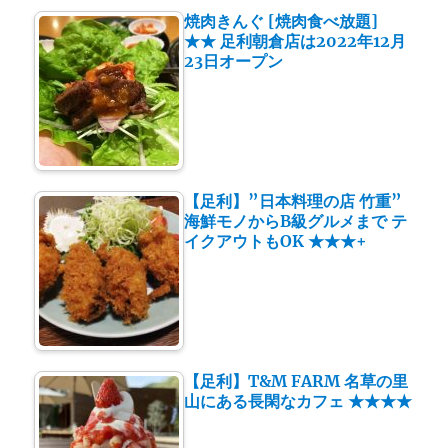
焼肉きんぐ [焼肉食べ放題]
★★ 足利朝倉店は2022年12月
23日オープン
【足利】”日本料理の店 竹重”
海鮮モノからB級グルメまで テ
イクアウトもOK ★★★+
【足利】T&M FARM 名草の里
山にある長閑なカフェ ★★★★