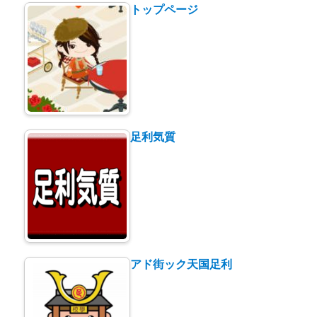
トップページ
北
仲
通
り
★★★★
へ
の
足利気質
アド街ック天国足利