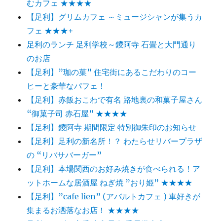
むカフェ ★★★★
【足利】グリムカフェ ～ミュージシャンが集うカ
フェ ★★★+
足利のランチ 足利学校～鑁阿寺 石畳と大門通り
のお店
【足利】”珈の菓” 住宅街にあるこだわりのコー
ヒーと豪華なパフェ！
【足利】赤飯おこわで有名 路地裏の和菓子屋さん
“御菓子司 赤石屋” ★★★★
【足利】鑁阿寺 期間限定 特別御朱印のお知らせ
【足利】足利の新名所！？ わたらせリバープラザ
の “リバサバーガー”
【足利】本場関西のお好み焼きが食べられる！ア
ットホームな居酒屋 ねぎ焼 ”おり姫” ★★★★
【足利】”cafe lien” (アバルトカフェ ) 車好きが
集まるお洒落なお店！ ★★★★