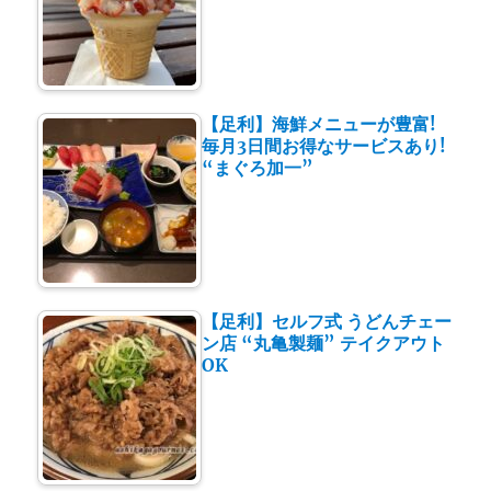
【足利】海鮮メニューが豊富!
毎月3日間お得なサービスあり!
“まぐろ加一”
【足利】セルフ式 うどんチェー
ン店 “丸亀製麺” テイクアウト
OK