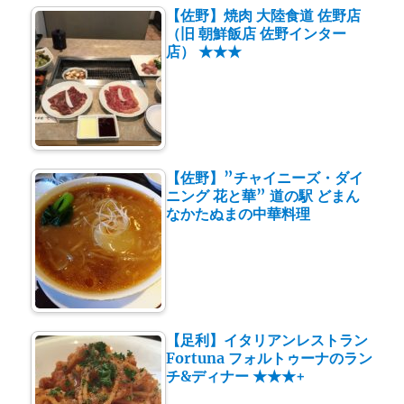
【佐野】焼肉 大陸食道 佐野店
（旧 朝鮮飯店 佐野インター
店） ★★★
【佐野】”チャイニーズ・ダイ
ニング 花と華” 道の駅 どまん
なかたぬまの中華料理
【足利】イタリアンレストラン
Fortuna フォルトゥーナのラン
チ&ディナー ★★★+