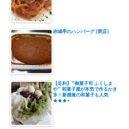
赤城亭のハンバーグ [閉店]
【足利】”御菓子司 ふくしま
や” 和菓子屋が本気で作るかき
氷！新感覚の和菓子も人気
★★★+