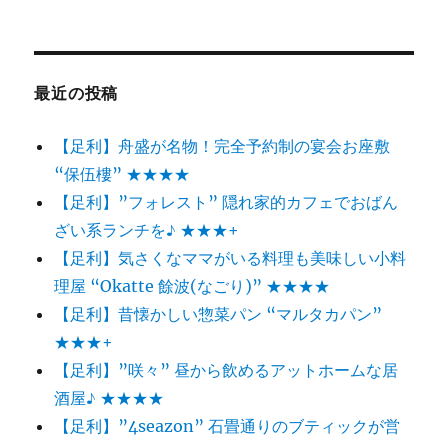
最近の投稿
【足利】舟盛が名物！完全予約制の宴会お座敷
“保伍樓” ★★★★
【足利】”フォレスト” 隠れ家的カフェでおばん
ざい系ランチを♪ ★★★+
【足利】気さくなママがいる料理も美味しい小料
理屋 “Okatte 餘波(なごり)” ★★★★
【足利】昔懐かしい惣菜パン “マルタカパン”
★★★+
【足利】”咲々” 昼から飲めるアットホームな居
酒屋♪ ★★★★
【足利】”4seazon” 石畳通りのブティックが営