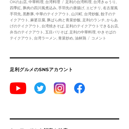
ー
タ
OKのお店
,
中華料理
,
台湾料理
足利の台湾料理
,
台湾きゅうり
,
グ
四季紅
,
豚肉の四川風煮込み
,
手羽先の唐揚げ
,
エビチリ
,
名古屋風
手羽先
,
黒酢豚
,
中華のテイクアウト
,
山川町
,
台湾炒飯
,
餃子のテ
イクアウト
,
麻婆豆腐
,
豚ばら肉と青菜炒飯
,
足利のランチ
,
からあ
げのテイクアウト
,
台湾焼きそば
,
足利のテイクアウトできるお店
,
弁当のテイクアウト
,
五目バリそば
,
足利の中華料理
,
やきそばの
【足
テイクアウト
,
台湾ラーメン
,
青菜炒め
,
油林鶏
コメント
利】
台
湾
料
理
足利グルメのSNSアカウント
四
季
紅
[閉
店]
に