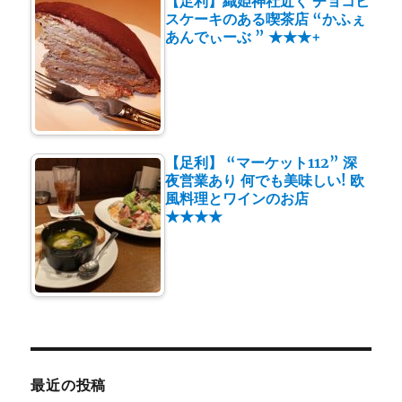
【足利】織姫神社近く チョコビ
スケーキのある喫茶店 “かふぇ
あんでぃーぶ ” ★★★+
【足利】 “マーケット112” 深
夜営業あり 何でも美味しい! 欧
風料理とワインのお店
★★★★
最近の投稿