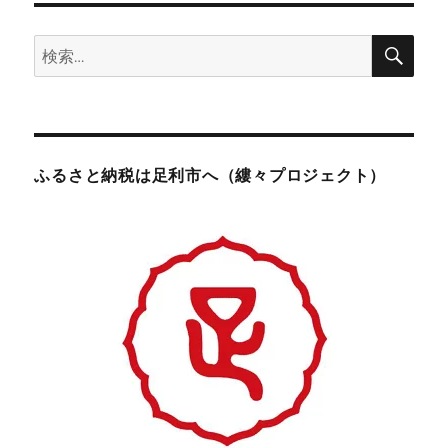
検
検
索
索:
ふるさと納税は足利市へ（縷々プロジェクト）