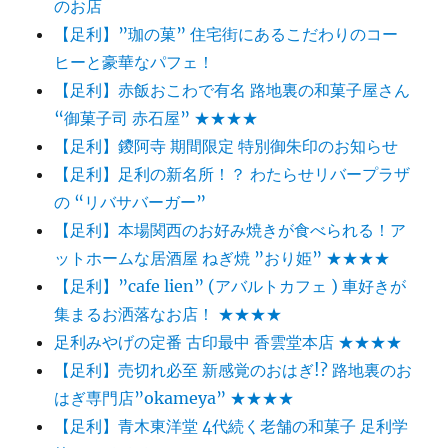
のお店
【足利】”珈の菓” 住宅街にあるこだわりのコー
ヒーと豪華なパフェ！
【足利】赤飯おこわで有名 路地裏の和菓子屋さん
“御菓子司 赤石屋” ★★★★
【足利】鑁阿寺 期間限定 特別御朱印のお知らせ
【足利】足利の新名所！？ わたらせリバープラザ
の “リバサバーガー”
【足利】本場関西のお好み焼きが食べられる！ア
ットホームな居酒屋 ねぎ焼 ”おり姫” ★★★★
【足利】”cafe lien” (アバルトカフェ ) 車好きが
集まるお洒落なお店！ ★★★★
足利みやげの定番 古印最中 香雲堂本店 ★★★★
【足利】売切れ必至 新感覚のおはぎ!? 路地裏のお
はぎ専門店”okameya” ★★★★
【足利】青木東洋堂 4代続く老舗の和菓子 足利学