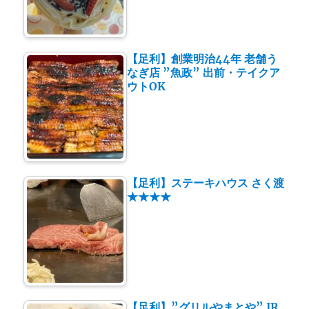
【足利】創業明治44年 老舗う
なぎ店 ”魚政” 出前・テイクア
ウトOK
【足利】ステーキハウス さく渡
★★★★
【足利】”グリルやまとや” JR