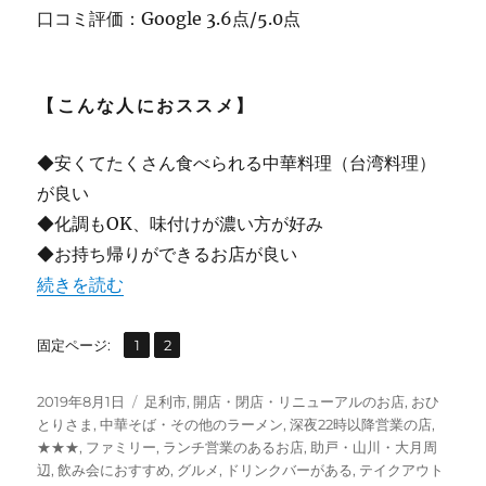
口コミ評価：Google 3.6点/5.0点
【こんな人におススメ】
◆安くてたくさん食べられる中華料理（台湾料理）
が良い
◆化調もOK、味付けが濃い方が好み
◆お持ち帰りができるお店が良い
“【足利】台湾料理 四季紅 [閉店]” の
続きを読む
,
固
固
固定ページ:
1
2
定
定
ペ
ペ
投
カ
2019年8月1日
足利市
,
開店・閉店・リニューアルのお店
,
おひ
ー
ー
稿
テ
とりさま
,
中華そば・その他のラーメン
,
深夜22時以降営業の店
,
ジ
ジ
日:
ゴ
★★★
,
ファミリー
,
ランチ営業のあるお店
,
助戸・山川・大月周
リ
辺
,
飲み会におすすめ
,
グルメ
,
ドリンクバーがある
,
テイクアウト