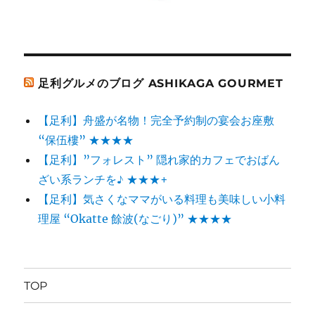
足利グルメのブログ ASHIKAGA GOURMET
【足利】舟盛が名物！完全予約制の宴会お座敷
“保伍樓” ★★★★
【足利】”フォレスト” 隠れ家的カフェでおばん
ざい系ランチを♪ ★★★+
【足利】気さくなママがいる料理も美味しい小料
理屋 “Okatte 餘波(なごり)” ★★★★
TOP