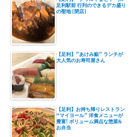
足利駅前 行列のできるデカ盛り
の聖地 [閉店]
【足利】”あけみ鮨” ランチが
大人気のお寿司屋さん
【足利】お持ち帰りレストラン
“マイヨール” 洋食メニューが
豊富! ボリューム満点な惣菜&
お弁当