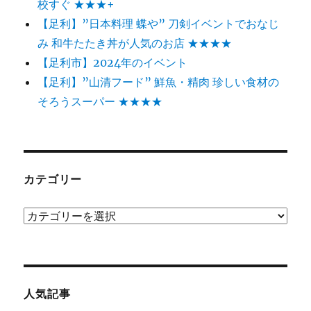
校すぐ ★★★+
【足利】”日本料理 蝶や” 刀剣イベントでおなじ
み 和牛たたき丼が人気のお店 ★★★★
【足利市】2024年のイベント
【足利】”山清フード” 鮮魚・精肉 珍しい食材の
そろうスーパー ★★★★
カテゴリー
カ
テ
ゴ
リ
ー
人気記事