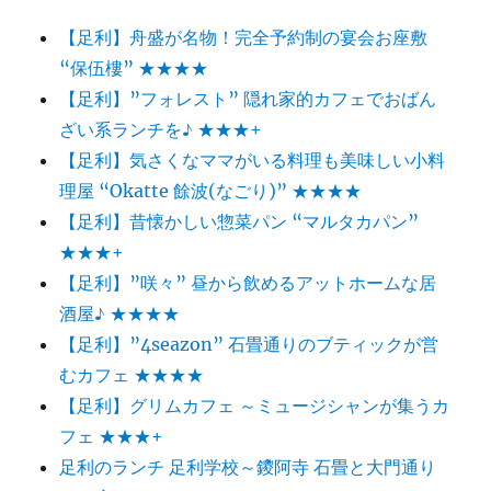
【足利】舟盛が名物！完全予約制の宴会お座敷
“保伍樓” ★★★★
【足利】”フォレスト” 隠れ家的カフェでおばん
ざい系ランチを♪ ★★★+
【足利】気さくなママがいる料理も美味しい小料
理屋 “Okatte 餘波(なごり)” ★★★★
【足利】昔懐かしい惣菜パン “マルタカパン”
★★★+
【足利】”咲々” 昼から飲めるアットホームな居
酒屋♪ ★★★★
【足利】”4seazon” 石畳通りのブティックが営
むカフェ ★★★★
【足利】グリムカフェ ～ミュージシャンが集うカ
フェ ★★★+
足利のランチ 足利学校～鑁阿寺 石畳と大門通り