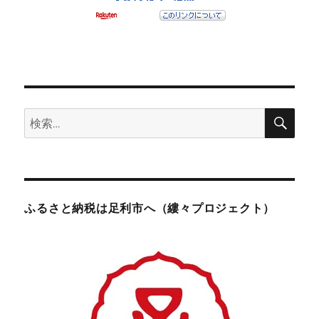
検
検
索
索:
ふるさと納税は足利市へ（縷々プロジェクト）