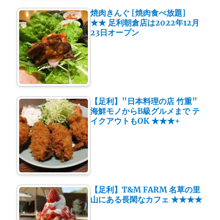
焼肉きんぐ [焼肉食べ放題]
★★ 足利朝倉店は2022年12月
23日オープン
【足利】”日本料理の店 竹重”
海鮮モノからB級グルメまで テ
イクアウトもOK ★★★+
【足利】T&M FARM 名草の里
山にある長閑なカフェ ★★★★