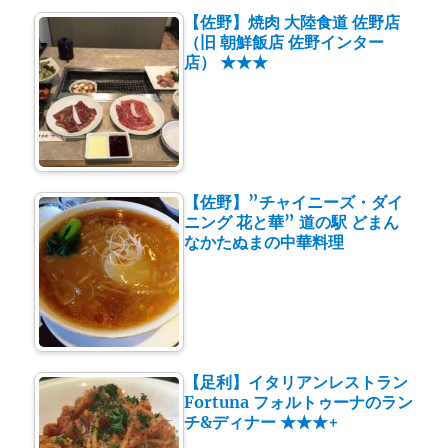
【佐野】焼肉 大陸食道 佐野店
（旧 朝鮮飯店 佐野インター
店） ★★★
【佐野】”チャイニーズ・ダイ
ニング 花と華” 道の駅 どまん
なかたぬまの中華料理
【足利】イタリアンレストラン
Fortuna フォルトゥーナのラン
チ&ディナー ★★★+