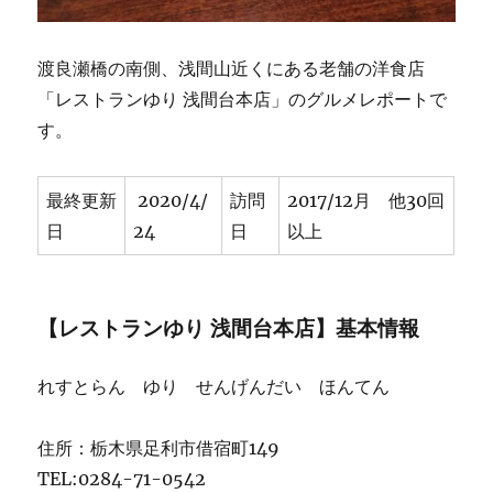
ー
キ・
し
渡良瀬橋の南側、浅間山近くにある老舗の洋食店
ゃ
ぶ
「レストランゆり 浅間台本店」のグルメレポートで
し
す。
ゃ
ぶ]
★★★★
最終更新
2020/4/
訪問
2017/12月 他30回
に
日
24
日
以上
【レストランゆり 浅間台本店】基本情報
れすとらん ゆり せんげんだい ほんてん
住所：栃木県足利市借宿町149
TEL:0284-71-0542