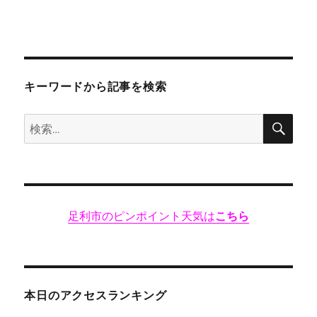
が
美
味
し
い!”レ
ス
キーワードから記事を検索
ト
ラ
検
検
ン
索
ゆ
索:
り
浅
間
台
足利市のピンポイント天気は
こちら
店”
テ
イ
ク
ア
ウ
本日のアクセスランキング
ト