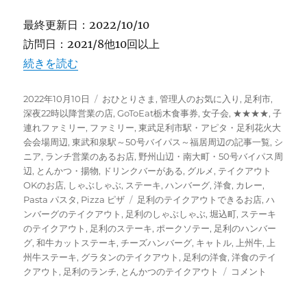
最終更新日：2022/10/10
訪問日：2021/8他10回以上
“【足利】”レストラン キャトル” テイクアウトOK [ハ
続きを読む
投
カ
2022年10月10日
おひとりさま
,
管理人のお気に入り
,
足利市
,
稿
テ
深夜22時以降営業の店
,
GoToEat栃木食事券
,
女子会
,
★★★★
,
子
日:
ゴ
連れファミリー
,
ファミリー
,
東武足利市駅・アピタ・足利花火大
リ
会会場周辺
,
東武和泉駅～50号バイパス～福居周辺の記事一覧
,
シ
ー
ニア
,
ランチ営業のあるお店
,
野州山辺・南大町・50号バイパス周
辺
,
とんかつ・揚物
,
ドリンクバーがある
,
グルメ
,
テイクアウト
OKのお店
,
しゃぶしゃぶ
,
ステーキ
,
ハンバーグ
,
洋食
,
カレー
,
タ
Pasta パスタ
,
Pizza ピザ
足利のテイクアウトできるお店
,
ハ
グ
ンバーグのテイクアウト
,
足利のしゃぶしゃぶ
,
堀込町
,
ステーキ
のテイクアウト
,
足利のステーキ
,
ポークソテー
,
足利のハンバー
グ
,
和牛カットステーキ
,
チーズハンバーグ
,
キャトル
,
上州牛
,
上
州牛ステーキ
,
グラタンのテイクアウト
,
足利の洋食
,
洋食のテイ
【足
クアウト
,
足利のランチ
,
とんかつのテイクアウト
コメント
利】”レ
ス