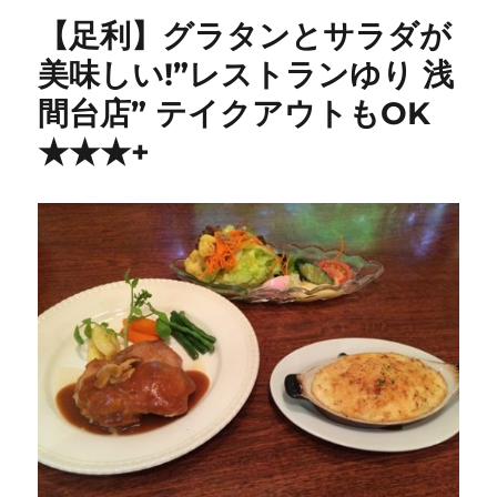
ト
【足利】グラタンとサラダが
ラ
ン
美味しい!”レストランゆり 浅
キ
間台店” テイクアウトもOK
ャ
ト
★★★+
ル”
テ
イ
ク
ア
ウ
ト
OK
[ハ
ン
バ
ー
グ・
ス
テ