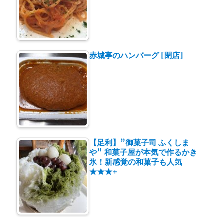
赤城亭のハンバーグ [閉店]
【足利】”御菓子司 ふくしま
や” 和菓子屋が本気で作るかき
氷！新感覚の和菓子も人気
★★★+