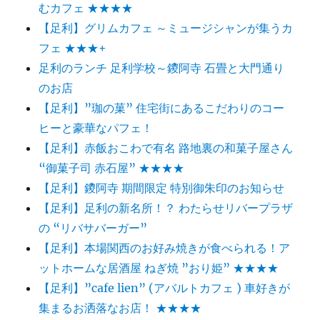
むカフェ ★★★★
【足利】グリムカフェ ～ミュージシャンが集うカ
フェ ★★★+
足利のランチ 足利学校～鑁阿寺 石畳と大門通り
のお店
【足利】”珈の菓” 住宅街にあるこだわりのコー
ヒーと豪華なパフェ！
【足利】赤飯おこわで有名 路地裏の和菓子屋さん
“御菓子司 赤石屋” ★★★★
【足利】鑁阿寺 期間限定 特別御朱印のお知らせ
【足利】足利の新名所！？ わたらせリバープラザ
の “リバサバーガー”
【足利】本場関西のお好み焼きが食べられる！ア
ットホームな居酒屋 ねぎ焼 ”おり姫” ★★★★
【足利】”cafe lien” (アバルトカフェ ) 車好きが
集まるお洒落なお店！ ★★★★