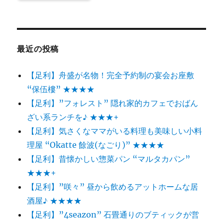
最近の投稿
【足利】舟盛が名物！完全予約制の宴会お座敷
“保伍樓” ★★★★
【足利】”フォレスト” 隠れ家的カフェでおばん
ざい系ランチを♪ ★★★+
【足利】気さくなママがいる料理も美味しい小料
理屋 “Okatte 餘波(なごり)” ★★★★
【足利】昔懐かしい惣菜パン “マルタカパン”
★★★+
【足利】”咲々” 昼から飲めるアットホームな居
酒屋♪ ★★★★
【足利】”4seazon” 石畳通りのブティックが営