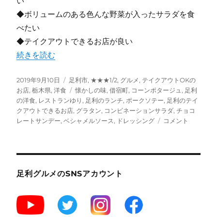
い
◆ボリュームのある色んな野菜が入ったサラダを食
べたい
◆テイクアウトできるお店が良い
“【足利】グラタンとサラダが美味しい!”レストランゆり 浅
続きを読む
投
カ
2019年9月10日
足利市
,
★★★1/2
,
グルメ
,
テイクアウトOKの
稿
テ
タ
お店
,
栃木県
,
洋食
懐かしの味
,
借宿町
,
コーンポタージュ
,
足利
日:
ゴ
グ
の洋食
,
レストランゆり
,
足利のランチ
,
ポークソテー
,
足利のテイ
リ
クアウトできるお店
,
グラタン
,
コンビネーションサラダ
,
チョコ
ー
【足
レートサンデー
,
ベシャメルソース
,
ドレッシング
コメント
利】
グ
ラ
タ
ン
足利グルメのSNSアカウント
と
サ
ラ
ダ