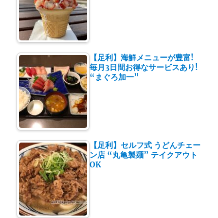
【足利】海鮮メニューが豊富!
毎月3日間お得なサービスあり!
“まぐろ加一”
【足利】セルフ式 うどんチェー
ン店 “丸亀製麺” テイクアウト
OK