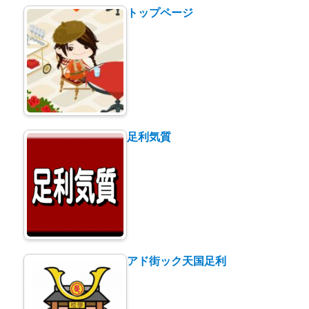
も
トップページ
OK
★★★+に
足利気質
アド街ック天国足利