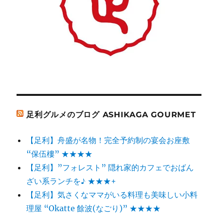
足利グルメのブログ ASHIKAGA GOURMET
【足利】舟盛が名物！完全予約制の宴会お座敷
“保伍樓” ★★★★
【足利】”フォレスト” 隠れ家的カフェでおばん
ざい系ランチを♪ ★★★+
【足利】気さくなママがいる料理も美味しい小料
理屋 “Okatte 餘波(なごり)” ★★★★