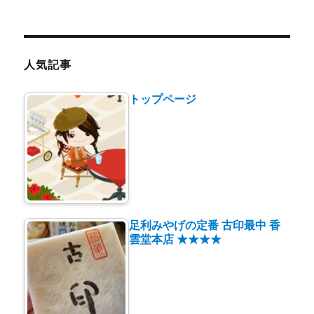
テ
ゴ
リ
ー
人気記事
トップページ
足利みやげの定番 古印最中 香
雲堂本店 ★★★★