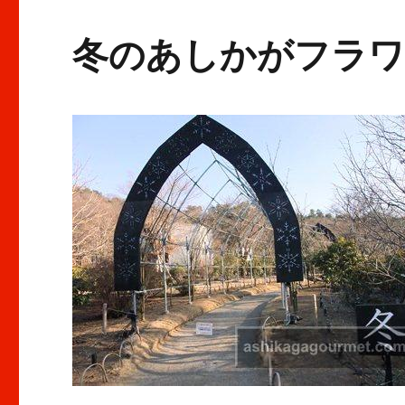
ど
ま
冬のあしかがフラワ
ん
な
か
た
ぬ
ま
冬
の
イ
ル
ミ
ネ
ー
シ
ョ
ン
に