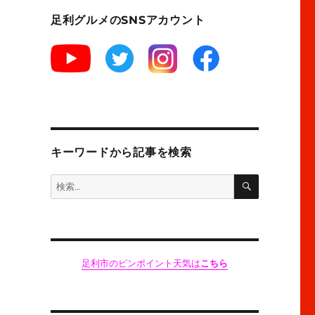
足利グルメのSNSアカウント
キーワードから記事を検索
検
検
索
索:
足利市のピンポイント天気は
こちら