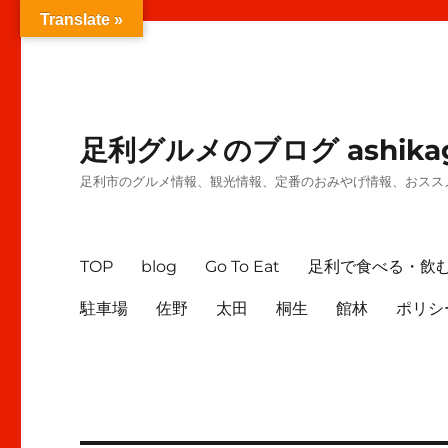
Translate »
足利グルメのブログ ashikag
足利市のグルメ情報、観光情報、定番のおみやげ情報、おスス
TOP
blog
Go To Eat
足利で食べる・飲
駐車場
佐野
太田
桐生
館林
ポリシ