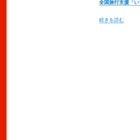
フ
全国旅行支援「い
ラ
ワ
“冬のあしかがフラ
続きを読む
ー
パ
ー
ク
昼
の
部
に