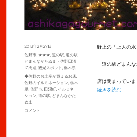
投
2013年2月27日
野上の「上人の水
稿
カ
佐野市
,
★★★
,
道の駅
,
道の駅
日:
テ
どまんなかたぬま・佐野田沼
「道の駅どまんな
ゴ
IC周辺
,
観光スポット
,
栃木県
リ
タ
◆佐野のお土産が買えるお店
,
ー
店は閉まっていま
グ
佐野のイルミネーション
,
栃木
“【佐野】道の駅 
県
,
佐野市
,
田沼町
,
イルミネー
続きを読む
ション
,
道の駅
,
どまんなかた
ぬま
【佐
コメント
野】
道
の
駅