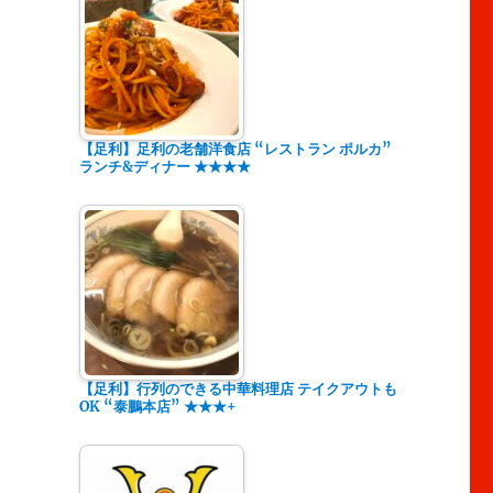
【足利】足利の老舗洋食店 “レストラン ポルカ”
ランチ&ディナー ★★★★
【足利】行列のできる中華料理店 テイクアウトも
OK “泰鵬本店” ★★★+