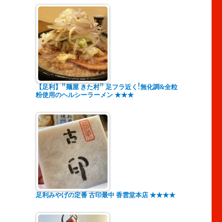
【足利】”麺屋 きた村” 足フラ近く!無化調&全粒
粉使用のヘルシーラーメン ★★★
足利みやげの定番 古印最中 香雲堂本店 ★★★★