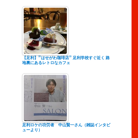
【足利】”はせがわ珈琲店” 足利学校すぐ近く 路
地裏にあるレトロなカフェ
足利ロケの功労者 中山賢一さん（雑誌インタビ
ューより）