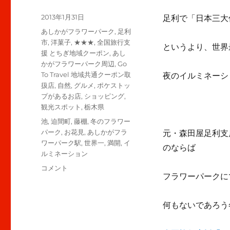
投
2013年1月31日
足利で「日本三大
稿
カ
あしかがフラワーパーク
,
足利
日:
テ
市
,
洋菓子
,
★★★
,
全国旅行支
というより、世界
ゴ
援 とちぎ地域クーポン
,
あし
リ
かがフラワーパーク周辺
,
Go
ー
To Travel 地域共通クーポン取
夜のイルミネーシ
扱店
,
自然
,
グルメ
,
ポケストッ
プがあるお店
,
ショッピング
,
観光スポット
,
栃木県
タ
池
,
迫間町
,
藤棚
,
冬のフラワー
グ
パーク
,
お花見
,
あしかがフラ
元・森田屋足利支
ワーパーク駅
,
世界一
,
満開
,
イ
のならば
ルミネーション
冬
コメント
フラワーパークに
の
あ
し
何もないであろう
か
が