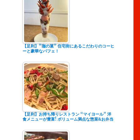
【足利】”珈の菓” 住宅街にあるこだわりのコーヒ
ーと豪華なパフェ！
【足利】お持ち帰りレストラン “マイヨール” 洋
食メニューが豊富! ボリューム満点な惣菜&お弁当