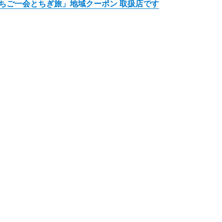
ちご一会とちぎ旅」地域クーポン 取扱店です
ワーパーク 昼の部” の