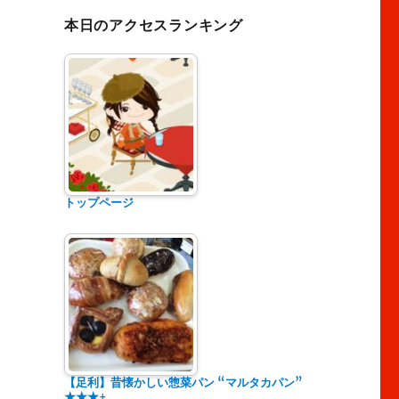
本日のアクセスランキング
トップページ
【足利】昔懐かしい惣菜パン “マルタカパン”
★★★+