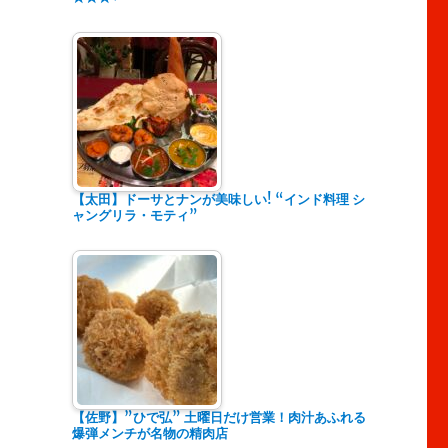
【太田】ドーサとナンが美味しい! “インド料理 シ
ャングリラ・モティ”
【佐野】”ひで弘” 土曜日だけ営業！肉汁あふれる
爆弾メンチが名物の精肉店