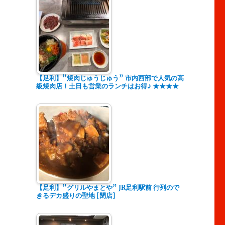
【足利】”焼肉じゅうじゅう” 市内西部で人気の高
級焼肉店！土日も営業のランチはお得♪ ★★★★
【足利】”グリルやまとや” JR足利駅前 行列ので
きるデカ盛りの聖地 [閉店]