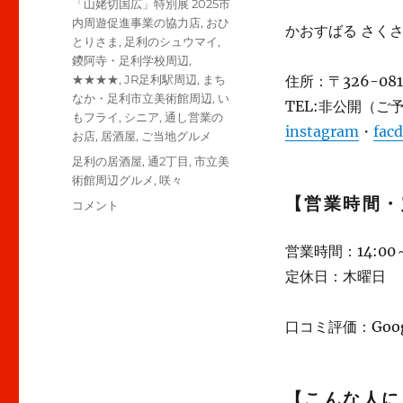
カ
「山姥切国広」特別展 2025市
日:
テ
内周遊促進事業の協力店
,
おひ
かおすばる さく
ゴ
とりさま
,
足利のシュウマイ
,
リ
鑁阿寺・足利学校周辺
,
ー
★★★★
,
JR足利駅周辺
,
まち
住所：〒326-0
なか・足利市立美術館周辺
,
い
TEL:非公開（ご
もフライ
,
シニア
,
通し営業の
instagram
・
fac
お店
,
居酒屋
,
ご当地グルメ
タ
足利の居酒屋
,
通2丁目
,
市立美
グ
術館周辺グルメ
,
咲々
【営業時間・
【足
コメント
利】”咲々”
昼
営業時間：14:00～
か
定休日：木曜日
ら
飲
め
口コミ評価：Googl
る
ア
ッ
ト
【こんな人に