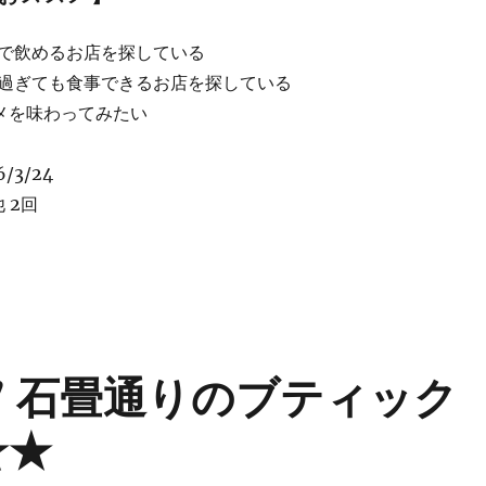
で飲めるお店を探している
過ぎても食事できるお店を探している
メを味わってみたい
/3/24
 2回
 昼から飲めるアットホームな居酒屋♪ ★★★★” の
n” 石畳通りのブティック
★★