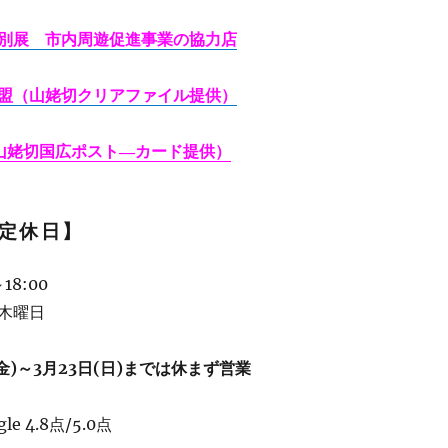
別展 市内周遊促進事業の協力店
盟（山姥切クリアファイル提供）
山姥切国広ポスト―カード提供）
定休日】
18:00
木曜日
金)～3月23日(日)までは
休まず営業
e 4.8点/5.0点