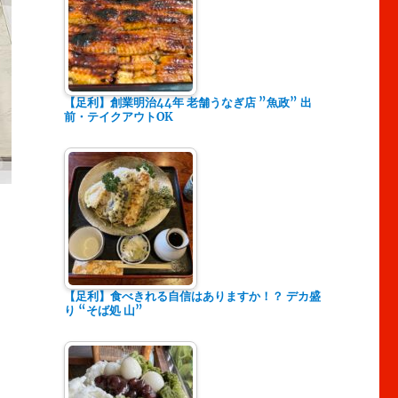
【足利】創業明治44年 老舗うなぎ店 ”魚政” 出
前・テイクアウトOK
【足利】食べきれる自信はありますか！？ デカ盛
り “そば処 山”