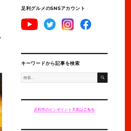
足利グルメのSNSアカウント
な
キーワードから記事を検索
検
検
索
索:
足利市のピンポイント天気は
こちら