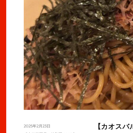
【カオスバ
投
2025年2月23日
稿