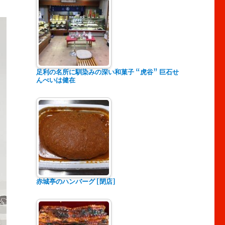
足利の名所に馴染みの深い和菓子 “虎谷” 巨石せ
んべいは健在
赤城亭のハンバーグ [閉店]