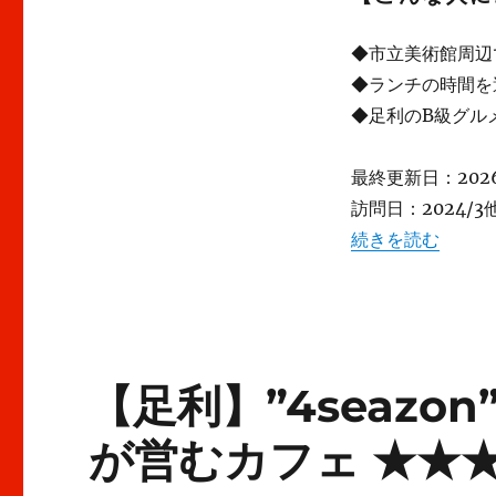
ホ
ー
◆市立美術館周辺
ム
な
◆ランチの時間を
居
◆足利のB級グル
酒
屋
♪
最終更新日：2026
★★★★
訪問日：2024/3他
に
“【足利】”咲々”
続きを読む
【足利】”4seazo
が営むカフェ ★★