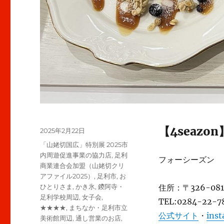
【4seazo
投
2025年2月22日
稿
カ
「山姥切国広」特別展 2025市
日:
テ
内周遊促進事業の協力店
,
足利
フォーシーズン
ゴ
商業連合会加盟（山姥切クリ
リ
アファイル2025）
,
足利市
,
お
ー
ひとりさま
,
かき氷
,
鑁阿寺・
住所：〒326-0
足利学校周辺
,
女子会
,
TEL:0284-22-7
★★★★
,
まちなか・足利市立
公式サイト
・
ins
美術館周辺
,
通し営業のお店
,