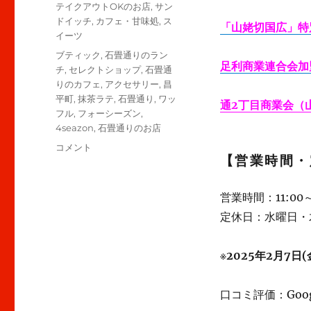
テイクアウトOKのお店
,
サン
ドイッチ
,
カフェ・甘味処
,
ス
「山姥切国広」特
イーツ
タ
ブティック
,
石畳通りのラン
足利商業連合会加
グ
チ
,
セレクトショップ
,
石畳通
りのカフェ
,
アクセサリー
,
昌
平町
,
抹茶ラテ
,
石畳通り
,
ワッ
通2丁目商業会（
フル
,
フォーシーズン
,
4seazon
,
石畳通りのお店
【足
コメント
【営業時間・
利】”4seazon”
石
畳
営業時間：11:00～
通
定休日：水曜日・
り
の
ブ
※
2025年2月7日(
テ
ィ
ッ
口コミ評価：Googl
ク