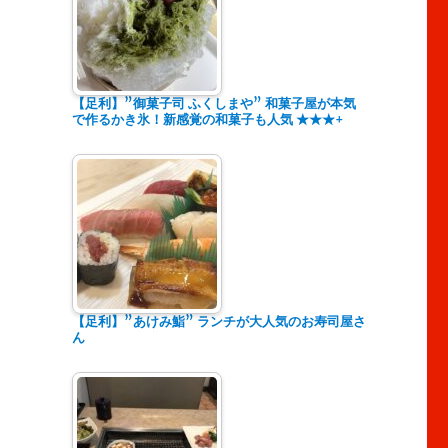
【足利】”御菓子司 ふくしまや” 和菓子屋が本気
で作るかき氷！新感覚の和菓子も人気 ★★★+
【足利】”あけみ鮨” ランチが大人気のお寿司屋さ
ん