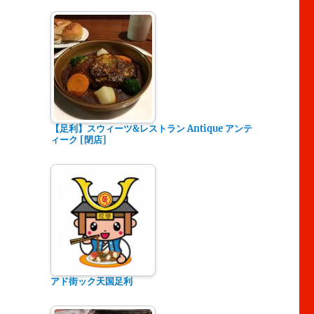
【足利】スウィーツ&レストラン Antique アンテ
ィーク [閉店]
アド街ック天国足利