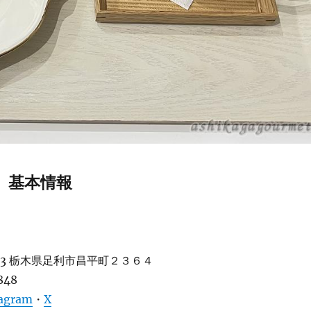
n】基本情報
813 栃木県足利市昌平町２３６４
848
tagram
・
X