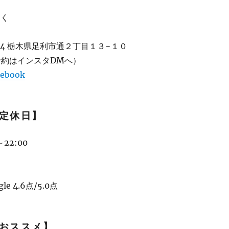
さく
814 栃木県足利市通２丁目１３−１０
予約はインスタDMへ）
debook
定休日】
22:00
e 4.6点/5.0点
おススメ】