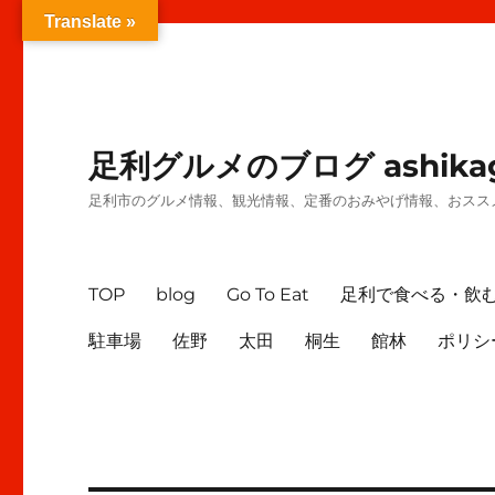
Translate »
足利グルメのブログ ashikag
足利市のグルメ情報、観光情報、定番のおみやげ情報、おスス
TOP
blog
Go To Eat
足利で食べる・飲
駐車場
佐野
太田
桐生
館林
ポリシ