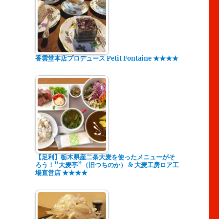
香雲堂本店プロデュース Petit Fontaine ★★★★
【足利】栃木県産二条大麦を使ったメニューがそ
ろう！”大麦亭”（旧つちのか） & 大麦工房ロア工
場直営店 ★★★★