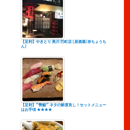
【足利】やきとり 美川 巴町店 [居酒屋/赤ちょうち
ん]
【足利】”勢鮨” ネタの鮮度良し！セットメニュー
はお手頃 ★★★★