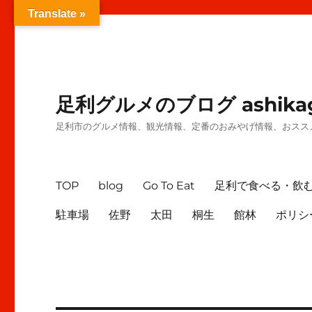
Translate »
足利グルメのブログ ashikag
足利市のグルメ情報、観光情報、定番のおみやげ情報、おスス
TOP
blog
Go To Eat
足利で食べる・飲
駐車場
佐野
太田
桐生
館林
ポリシ