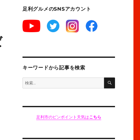
足利グルメのSNSアカウント
ば
キーワードから記事を検索
検
検
索
索:
足利市のピンポイント天気は
こちら