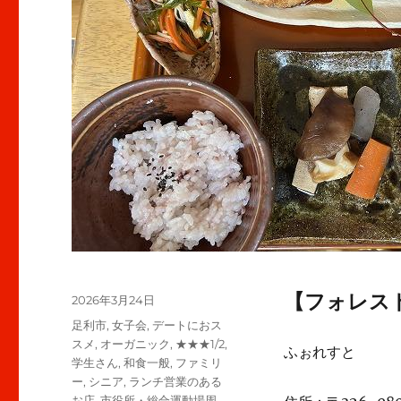
【フォレス
投
2026年3月24日
稿
カ
足利市
,
女子会
,
デートにおス
日:
テ
スメ
,
オーガニック
,
★★★1/2
,
ふぉれすと
ゴ
学生さん
,
和食一般
,
ファミリ
リ
ー
,
シニア
,
ランチ営業のある
ー
お店
,
市役所・総合運動場周