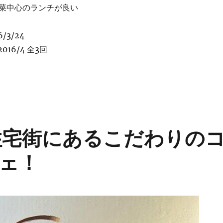
菜中心のランチが良い
/3/24
016/4 全3回
スト” 隠れ家的カフェでおばんざい系ランチを♪ ★★★+” の
 住宅街にあるこだわりの
ェ！