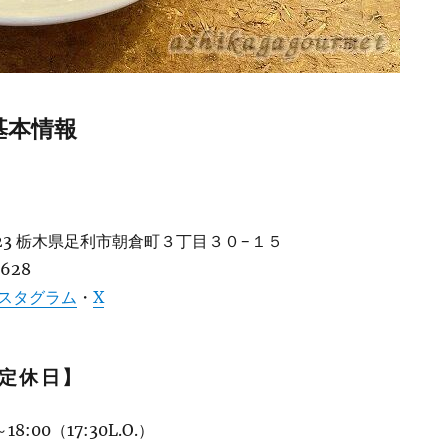
基本情報
823 栃木県足利市朝倉町３丁目３０−１５
3628
スタグラム
・
X
定休日】
8:00（17:30L.O.）