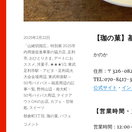
【珈の菓】
投
2025年2月22日
稿
カ
「山姥切国広」特別展 2025市
日:
テ
内周遊促進事業の協力店
,
足利
かのか
ゴ
市
,
おひとりさま
,
デートにお
リ
ススメ
,
洋菓子
,
★★★1/2
,
東武
ー
足利市駅・アピタ・足利花火
住所：〒326-0
大会会場周辺
,
東武和泉駅～
TEL:070-8417-
50号バイパス～福居周辺の記
公式サイト
・
イン
事一覧
,
野州山辺・南大町・
50号バイパス周辺
,
テイクア
ウトOKのお店
,
カフェ・甘味
処
,
スイーツ
【営業時間・
タ
朝倉町3丁目
,
珈の菓
,
パフェ
グ
【足
コメント
営業時間：12:00～1
利】”珈