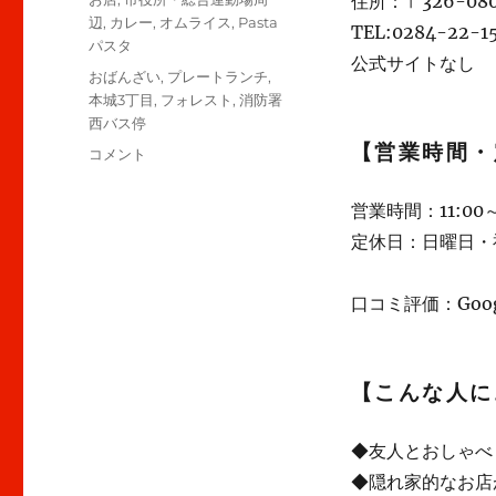
住所：〒326-0
辺
,
カレー
,
オムライス
,
Pasta
TEL:0284-22-1
パスタ
公式サイトなし
タ
おばんざい
,
プレートランチ
,
グ
本城3丁目
,
フォレスト
,
消防署
西バス停
【営業時間・
【足
コメント
利】”フ
ォ
営業時間：11:00～
レ
定休日：日曜日・
ス
ト”
隠
口コミ評価：Googl
れ
家
的
カ
【こんな人に
フ
ェ
◆友人とおしゃべ
で
お
◆隠れ家的なお店