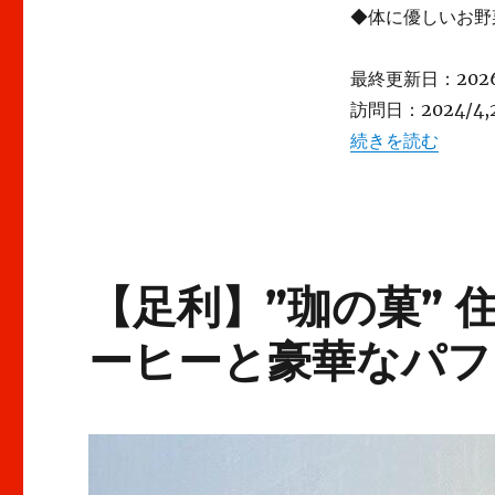
ば
◆体に優しいお野
ん
ざ
い
最終更新日：2026
系
訪問日：2024/4,2
ラ
“【足利】”フォレ
続きを読む
ン
チ
を
♪
★★★+に
【足利】”珈の菓”
ーヒーと豪華なパフ