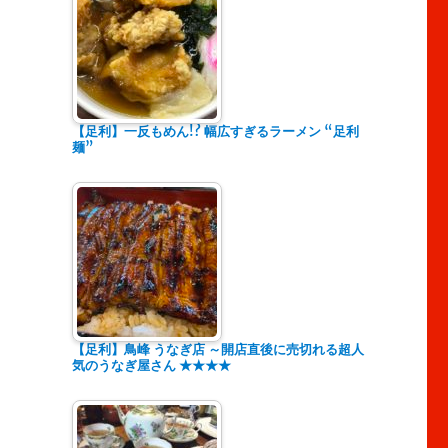
【足利】一反もめん!? 幅広すぎるラーメン “足利
麺”
【足利】鳥峰 うなぎ店 ～開店直後に売切れる超人
気のうなぎ屋さん ★★★★