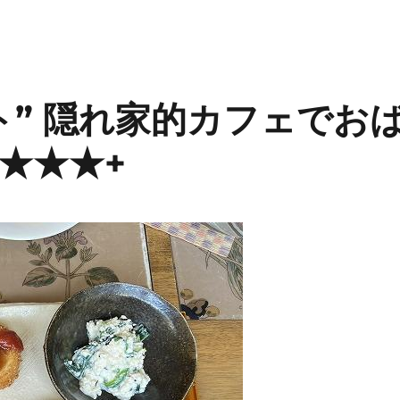
ト” 隠れ家的カフェでお
★★★+