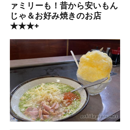
ァミリーも！昔から安いもん
ら
り
じゃ＆お好み焼きのお店
ん”
小
★★★+
山
発
祥！
キ
ッ
チ
ン
カ
ー
で
お
な
じ
み
[閉
店]
に