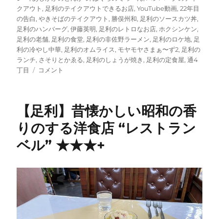
クアウト
,
足利のテイクアウトできるお店
,
YouTube動画
,
22年目
の告白
,
やきそばのテイクアウト
,
勝俣州和
,
足利のソースカツ丼
,
足利のハンバーグ
,
伊藤英明
,
足利のレトロなお店
,
ホクシンケン
,
足利の老舗
,
足利の食堂
,
足利の非佐野ラーメン
,
足利のロケ地
,
足
利の冷やし中華
,
足利のオムライス
,
モヤモヤさまぁ〜ず2
,
足利の
ランチ
,
さそりとかゑる
,
足利のしょうが焼き
,
足利の定食屋
,
通4
【足
丁目
コメント
利】
ア
ド
【足利】昔懐かしい昭和の香
街
ッ
りのする洋食店 “レストラン
ク
ベル” ★★★+
天
国
で
お
な
じ
み
昭