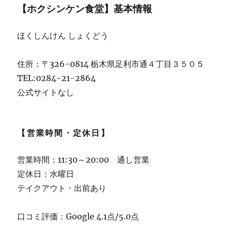
好
【ホクシンケン食堂】基本情報
み
焼
き
ほくしんけん しょくどう
の
お
住所：〒326-0814 栃木県足利市通４丁目３５０５
店
★★★+に
TEL:0284-21-2864
公式サイトなし
【営業時間・定休日】
営業時間：11:30～20:00 通し営業
定休日：水曜日
テイクアウト・出前あり
口コミ評価：Google 4.1点/5.0点