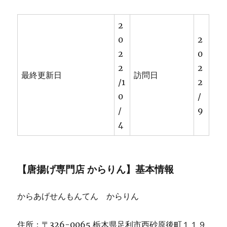
2
0
2
2
0
2
2
最終更新日
訪問日
/1
2
0
/
/
9
4
【唐揚げ専門店 からりん】基本情報
からあげせんもんてん からりん
住所：〒326-0065 栃木県足利市西砂原後町１１９