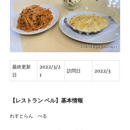
和
の
レ
ト
ロ
食
堂
“ホ
ク
シ
ン
最終更新
2022/3/2
ケ
訪問日
2022/3
日
1
ン”
[閉
店]
に
【レストラン ベル】基本情報
れすとらん べる