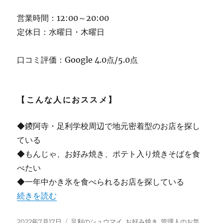
営業時間：12:00～20:00
定休日：水曜日・木曜日
口コミ評価：Google 4.0点/5.0点
【こんな人におススメ】
◆鑁阿寺・足利学校周辺で地元密着型のお店を探し
ている
◆もんじゃ、お好み焼き、ポテト入り焼きそばを食
べたい
◆一年中かき氷を食べられるお店を探している
“【足利】”渡辺氷店”（もんじゃわたなべ） 学生さんも
続きを読む
投
カ
2022年7月17日
足利のシュウマイ
,
お好み焼き
,
管理人のお気