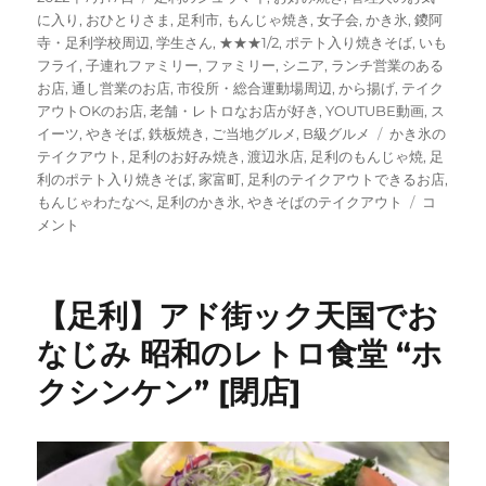
稿
テ
に入り
,
おひとりさま
,
足利市
,
もんじゃ焼き
,
女子会
,
かき氷
,
鑁阿
日:
ゴ
寺・足利学校周辺
,
学生さん
,
★★★1/2
,
ポテト入り焼きそば
,
いも
リ
フライ
,
子連れファミリー
,
ファミリー
,
シニア
,
ランチ営業のある
ー
お店
,
通し営業のお店
,
市役所・総合運動場周辺
,
から揚げ
,
テイク
アウトOKのお店
,
老舗・レトロなお店が好き
,
YOUTUBE動画
,
ス
タ
イーツ
,
やきそば
,
鉄板焼き
,
ご当地グルメ
,
B級グルメ
かき氷の
グ
テイクアウト
,
足利のお好み焼き
,
渡辺氷店
,
足利のもんじゃ焼
,
足
利のポテト入り焼きそば
,
家富町
,
足利のテイクアウトできるお店
,
【足
もんじゃわたなべ
,
足利のかき氷
,
やきそばのテイクアウト
コ
利】”渡
メント
辺
氷
店”（も
【足利】アド街ック天国でお
ん
じ
なじみ 昭和のレトロ食堂 “ホ
ゃ
クシンケン” [閉店]
わ
た
な
べ）
学