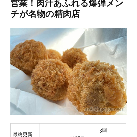
営業！肉汁あふれる爆弾メン
昭
チが名物の精肉店
和
の
香
り
の
す
る
洋
食
店
“レ
ス
ト
ラ
ン
ベ
ル”
★★★+に
3回
最終更新