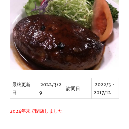
生
さ
ん
も
フ
ァ
ミ
リ
ー
も！
昔
か
ら
安
最終更新
2022/3/2
2022/3・
い
訪問日
日
9
2017/12
も
ん
じ
2o24年末で閉店しました
ゃ
＆
お