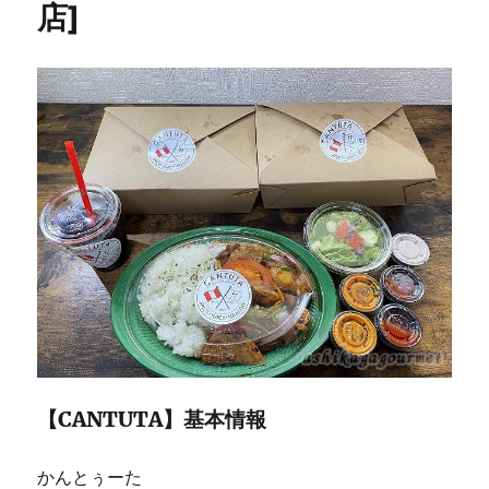
店]
寺
境
内
の
売
店
で
お
な
じ
み
夜
は
居
酒
屋
に
【CANTUTA】基本情報
かんとぅーた