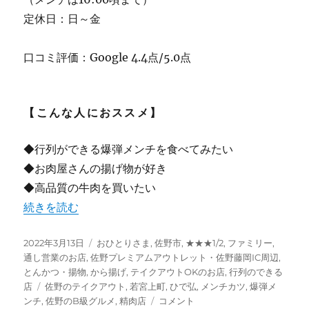
定休日：日～金
口コミ評価：Google 4.4点/5.0点
【こんな人におススメ】
◆行列ができる爆弾メンチを食べてみたい
◆お肉屋さんの揚げ物が好き
◆高品質の牛肉を買いたい
“【佐野】”ひで弘” 土曜日だけ営業！肉汁あふれる爆弾メ
続きを読む
投
カ
2022年3月13日
おひとりさま
,
佐野市
,
★★★1/2
,
ファミリー
,
稿
テ
通し営業のお店
,
佐野プレミアムアウトレット・佐野藤岡IC周辺
,
日:
ゴ
とんかつ・揚物
,
から揚げ
,
テイクアウトOKのお店
,
行列のできる
タ
リ
店
佐野のテイクアウト
,
若宮上町
,
ひで弘
,
メンチカツ
,
爆弾メ
グ
ー
【佐
ンチ
,
佐野のB級グルメ
,
精肉店
コメント