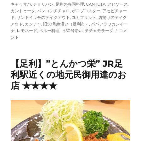
キャッサバ
,
チョリパン
,
足利の各国料理
,
CANTUTA
,
アヒソース
,
カントゥータ
,
パンコンチチャロ
,
ポヨブロスター
,
アセビチャー
ド
,
サンドイッチのテイクアウト
,
ユカフリット
,
唐揚げのテイク
アウト
,
カンチャ
,
旧50号線沿い（足利市）
,
パパアラワカンイー
【足
ナ
,
レモネード
,
ペルー料理
,
旧50号沿い
,
チチャモラーダ
コメ
利】
ント
ペ
ル
ー
【足利】”とんかつ栄” JR足
料
理
利駅近くの地元民御用達のお
CANTUTA
店 ★★★★
カ
ン
ト
ゥ
ー
タ
[閉
店]
に