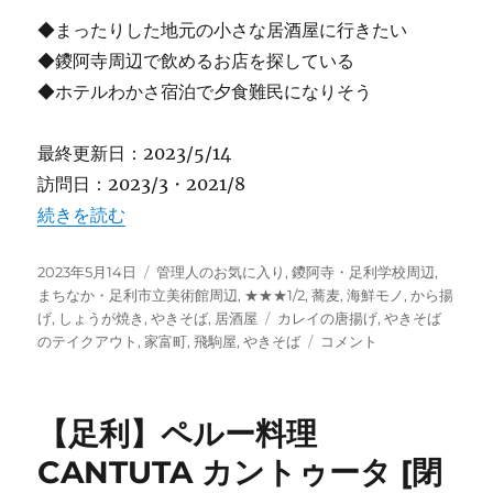
◆まったりした地元の小さな居酒屋に行きたい
◆鑁阿寺周辺で飲めるお店を探している
◆ホテルわかさ宿泊で夕食難民になりそう
最終更新日：2023/5/14
訪問日：2023/3・2021/8
“【足利】飛駒屋 鑁阿寺境内の売店でおなじみ 夜は居酒屋
続きを読む
投
カ
2023年5月14日
管理人のお気に入り
,
鑁阿寺・足利学校周辺
,
稿
テ
まちなか・足利市立美術館周辺
,
★★★1/2
,
蕎麦
,
海鮮モノ
,
から揚
日:
ゴ
タ
げ
,
しょうが焼き
,
やきそば
,
居酒屋
カレイの唐揚げ
,
やきそば
リ
グ
【足
のテイクアウト
,
家富町
,
飛駒屋
,
やきそば
コメント
ー
利】
飛
駒
【足利】ペルー料理
屋
鑁
CANTUTA カントゥータ [閉
阿