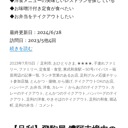
◆洋食メニューの美味しいレストランを探している
◆お味噌汁付き定食が食べたい
◆お弁当をテイクアウトしたい
最終更新日：2024/6/28
訪問日：2023/5他4回
“【足利】レストラン 亜茂礼 何でも美味しい洋食メニュー
続きを読む
投
カ
2023年7月15日
足利市
,
おひとりさま
,
★★★★
,
子連れファミ
稿
テ
リー
,
ファミリー
,
定食屋・食堂
,
東武和泉駅～50号バイパス～福
日:
ゴ
居周辺の記事一覧
,
ランチ営業のあるお店
,
足利グルメ応援チケッ
リ
ト参加店舗
,
とんかつ・揚物
,
から揚げ
,
テイクアウトOKのお店
,
ー
タ
ハンバーグ
,
お弁当
,
洋食
,
カレー
からあげのテイクアウト
,
カ
グ
レーのテイクアウト
,
とんかつのテイクアウト
,
ハンバーグのテイ
クアウト
,
足利の洋食
,
やきそばのテイクアウト
,
足利の和食
,
堀込
【足
町
,
足利の弁当
コメント
利】
レ
ス