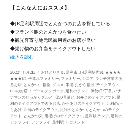
【こんな人におススメ】
◆JR足利駅周辺でとんかつのお店を探している
◆ブランド豚のとんかつを食べたい
◆観光客寄り地元民御用達のお店が良い
◆揚げ物のお弁当をテイクアウトしたい
“【足利】”とんかつ栄” JR足利駅近くの地元民御用達のお
続きを読む
投
カ
2022年11月2日
おひとりさま
,
足利市
,
JR足利駅周辺
,
★★★★
,
稿
テ
★★★1/2
,
子連れファミリー
,
ファミリー
,
シニア
,
ランチ営業のあ
日:
ゴ
るお店
,
とんかつ・揚物
,
グルメ
,
串揚げ
,
から揚げ
,
テイクアウト
タ
リ
OKのお店
ゴールデンポーク
,
足利のランチ
,
伊勢町3丁目
,
バナ
グ
ー
ナマンのせっかくグルメ
,
旧50号沿い
,
お弁当のテイクアウト
,
足
利のテイクアウトできるお店
,
からあげのテイクアウト
,
足利のか
らあげ
,
弁当のテイクアウト
,
足利のとんかつ
,
とんかつのテイク
アウト
,
とんかつ栄
,
唐揚げのテイクアウト
,
足利駅 ランチ
,
足利の
【足
アジフライ
,
アジフライ
,
足利駅
コメント
利】”と