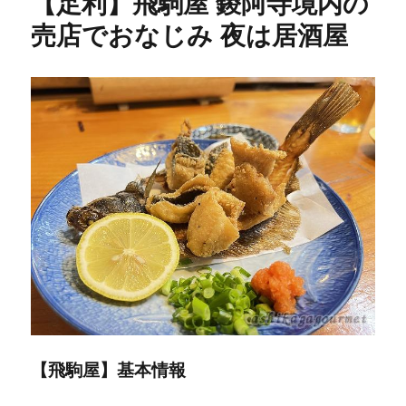
【足利】飛駒屋 鑁阿寺境内の
ト
ラ
売店でおなじみ 夜は居酒屋
ン
亜
茂
礼
何
で
も
美
味
し
い
洋
食
メ
ニ
ュ
ー
が
【飛駒屋】基本情報
ず
ら