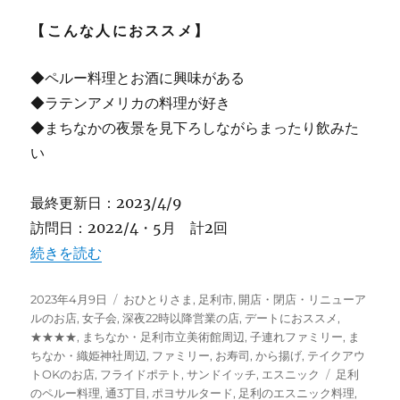
【こんな人におススメ】
◆ペルー料理とお酒に興味がある
◆ラテンアメリカの料理が好き
◆まちなかの夜景を見下ろしながらまったり飲みた
い
最終更新日：2023/4/9
訪問日：2022/4・5月 計2回
“【足利】ペルー料理 CANTUTA カントゥータ [閉店] ”
続きを読む
投
カ
2023年4月9日
おひとりさま
,
足利市
,
開店・閉店・リニューア
稿
テ
ルのお店
,
女子会
,
深夜22時以降営業の店
,
デートにおススメ
,
日:
ゴ
★★★★
,
まちなか・足利市立美術館周辺
,
子連れファミリー
,
ま
リ
ちなか・織姫神社周辺
,
ファミリー
,
お寿司
,
から揚げ
,
テイクアウ
ー
タ
トOKのお店
,
フライドポテト
,
サンドイッチ
,
エスニック
足利
グ
のペルー料理
,
通3丁目
,
ポヨサルタード
,
足利のエスニック料理
,