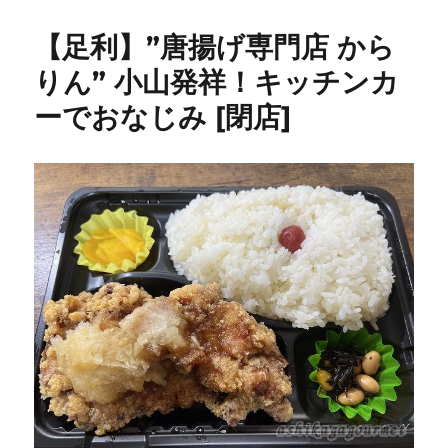
ん
か
【足利】”唐揚げ専門店 から
つ
栄”
りん” 小山発祥！キッチンカ
JR
ーでおなじみ [閉店]
足
利
駅
近
く
の
地
元
民
御
用
達
の
お
店
★★★★
に