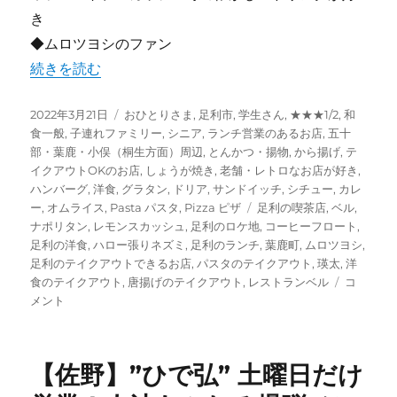
き
◆ムロツヨシのファン
“【足利】昔懐かしい昭和の香りのする洋食店 “レストラン 
続きを読む
投
カ
2022年3月21日
おひとりさま
,
足利市
,
学生さん
,
★★★1/2
,
和
稿
テ
食一般
,
子連れファミリー
,
シニア
,
ランチ営業のあるお店
,
五十
日:
ゴ
部・葉鹿・小俣（桐生方面）周辺
,
とんかつ・揚物
,
から揚げ
,
テ
リ
イクアウトOKのお店
,
しょうが焼き
,
老舗・レトロなお店が好き
,
ー
ハンバーグ
,
洋食
,
グラタン
,
ドリア
,
サンドイッチ
,
シチュー
,
カレ
タ
ー
,
オムライス
,
Pasta パスタ
,
Pizza ピザ
足利の喫茶店
,
ベル
,
グ
ナポリタン
,
レモンスカッシュ
,
足利のロケ地
,
コーヒーフロート
,
足利の洋食
,
ハロー張りネズミ
,
足利のランチ
,
葉鹿町
,
ムロツヨシ
,
足利のテイクアウトできるお店
,
パスタのテイクアウト
,
瑛太
,
洋
【足
食のテイクアウト
,
唐揚げのテイクアウト
,
レストランベル
コ
利】
メント
昔
懐
か
【佐野】”ひで弘” 土曜日だけ
し
い