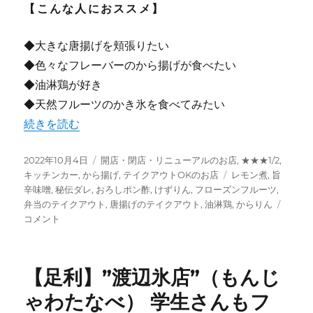
【こんな人におススメ】
◆大きな唐揚げを頬張りたい
◆色々なフレーバーのから揚げが食べたい
◆油淋鶏が好き
◆天然フルーツのかき氷を食べてみたい
“【足利】”唐揚げ専門店 からりん” 小山発祥！キッチンカ
続きを読む
投
カ
2022年10月4日
開店・閉店・リニューアルのお店
,
★★★1/2
,
稿
テ
タ
キッチンカー
,
から揚げ
,
テイクアウトOKのお店
レモン煮
,
旨
日:
ゴ
グ
辛味噌
,
秘伝ダレ
,
おろしポン酢
,
けずりん
,
フローズンフルーツ
,
リ
【足
弁当のテイクアウト
,
唐揚げのテイクアウト
,
油淋鶏
,
からりん
ー
利】”
コメント
揚
げ
専
【足利】”渡辺氷店”（もんじ
門
店
ゃわたなべ） 学生さんもフ
か