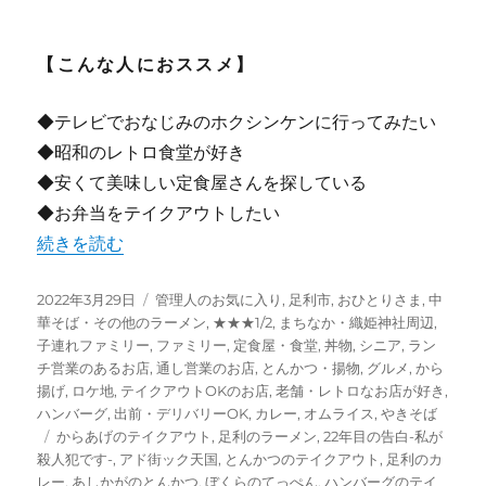
【こんな人におススメ】
◆テレビでおなじみのホクシンケンに行ってみたい
◆昭和のレトロ食堂が好き
◆安くて美味しい定食屋さんを探している
◆お弁当をテイクアウトしたい
“【足利】アド街ック天国でおなじみ 昭和のレトロ食堂 “ホ
続きを読む
投
カ
2022年3月29日
管理人のお気に入り
,
足利市
,
おひとりさま
,
中
稿
テ
華そば・その他のラーメン
,
★★★1/2
,
まちなか・織姫神社周辺
,
日:
ゴ
子連れファミリー
,
ファミリー
,
定食屋・食堂
,
丼物
,
シニア
,
ラン
リ
チ営業のあるお店
,
通し営業のお店
,
とんかつ・揚物
,
グルメ
,
から
ー
揚げ
,
ロケ地
,
テイクアウトOKのお店
,
老舗・レトロなお店が好き
,
ハンバーグ
,
出前・デリバリーOK
,
カレー
,
オムライス
,
やきそば
タ
からあげのテイクアウト
,
足利のラーメン
,
22年目の告白-私が
グ
殺人犯です-
,
アド街ック天国
,
とんかつのテイクアウト
,
足利のカ
レー
,
あしかがのとんかつ
,
ぼくらのてっぺん
,
ハンバーグのテイ