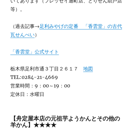
いてあります（フレッセイ通町店、とりせん助戸店
等）。
（過去記事→
足利みやげの定番 「香雲堂」の古代
瓦せんべい
）
「香雲堂」公式サイト
栃木県足利市通３丁目２６１７
地図
TEL:0284-21-4669
営業時間：9：00～19：00
定休日：水曜日
【舟定屋本店の元祖芋ようかんとその他の
羊かん】★★★★