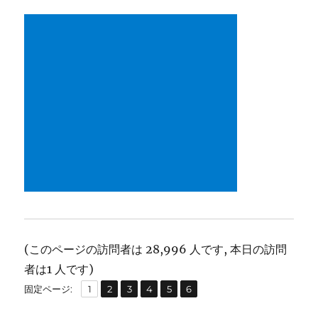
(このページの訪問者は 28,996 人です, 本日の訪問
者は1 人です)
,
,
,
,
,
固
固
固
固
固
固
固定ページ:
1
2
3
4
5
6
定
定
定
定
定
定