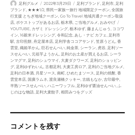
ペ
ペ
ペ
ペ
ペ
ペ
投
投
カ
足利グルメ
2022年3月29日
足利ブランド
,
足利市
,
足利
ー
ー
ー
ー
ー
ー
稿
稿
テ
ブランド
,
★★★1/2
,
県民一家族一旅行 地域限定クーポン
,
全国旅
ジ
ジ
ジ
ジ
ジ
ジ
者
日:
ゴ
行支援 とちぎ地域クーポン
,
Go To Travel 地域共通クーポン取扱
リ
タ
店
,
ポケストップがあるお店
,
栃木県
,
ご当地グルメ
,
おみやげ
ー
グ
YOUTUBE
,
カザミ ドレッシング
,
栃木ゆず
,
藤まんじゅう
,
ココワ
イン
,
16穀米ドレッシング
,
令和記念
,
あし・ナビ カフェ
,
足利市
駅
,
古印煎餅
,
舟定屋本店
,
足利学舎ココアサンド
,
笠原うどん
,
香
雲堂
,
織姫羊かん
,
巨石せんべい
,
純金茶
,
シーラン
,
虎谷
,
足利ソー
スせんべい
,
元祖芋ようかん
,
足利のお土産が買えるお店
,
シーラ
ンマグマ
,
足利のシュウマイ
,
大麦ダクワーズ
,
足利のショッピン
グ
,
足利ゆずわいん
,
古都足利
,
大麦工房ロア
,
足利のご当地グルメ
,
足利の日本酒
,
月星ソース
,
南町
,
ひめたまソース
,
足利の焼酎
,
香
雲堂本店
,
国廣ラムネ
,
渡良瀬橋クッキー
,
古銭もなか
,
古印最中
,
半熟ソースせんべい
,
ハニーワッフル
,
足利ゆず醤油せんべい
,
ふ
じのはな物語
,
足利大麦餃子
,
相田みつをグッズ
コメントを残す