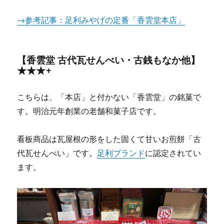
→参考記事：足利みやげの定番「香雲堂本店」
【香雲堂 古代瓦せんべい・古銭もなか他】
★★★+
こちらは、「本店」と付かない「香雲堂」の銘菓で
す。明治元年創業の老舗和菓子店です。
看板商品は瓦屋根の形をした固くて甘いお煎餅「古
代瓦せんべい」です。
足利ブランド
に認定されてい
ます。