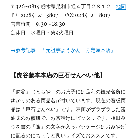
〒326-0814 栃木県足利市通４丁目２８１２
地図
TEL:0284-21-3807 FAX:0284-21-8017
営業時間：9:30～18:30
定休日：水曜日・第4火曜日
→参考記事：「元祖芋ようかん 舟定屋本店」
【虎谷藤本本店の巨石せんべい他】
「虎谷」（とらや）のお菓子には足利の観光名所に
ゆかりのある商品名が付いています。現在の看板商
品は「巨石せんべい」です。表面がザラザラした醤
油味のお煎餅で、お茶請けにピッタリです。相田み
つを書の「逢」の文字が入っパッケージはおみやげ
に配るのにちょうど良いサイズでおススメです。