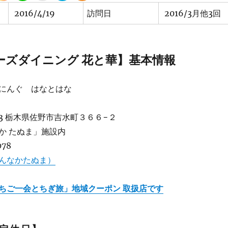
2016/4/19
訪問日
2016/3月他3回
ーズダイニング 花と華】基本情報
にんぐ はなとはな
313 栃木県佐野市吉水町３６６−２
か たぬま」施設内
078
んなかたぬま）
ちご一会とちぎ旅」地域クーポン 取扱店です