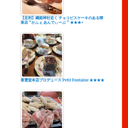
【足利】織姫神社近く チョコビスケーキのある喫
茶店 “かふぇ あんでぃーぶ ” ★★★+
香雲堂本店プロデュース Petit Fontaine ★★★★