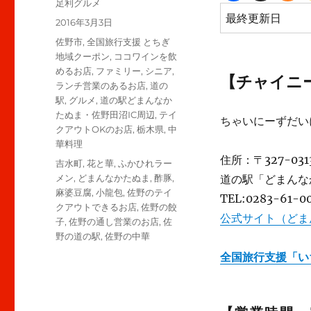
投
足利グルメ
稿
最終更新日
投
2016年3月3日
者
稿
カ
佐野市
,
全国旅行支援 とちぎ
日:
テ
地域クーポン
,
ココワインを飲
ゴ
めるお店
,
ファミリー
,
シニア
,
【チャイニ
リ
ランチ営業のあるお店
,
道の
ー
駅
,
グルメ
,
道の駅どまんなか
たぬま・佐野田沼IC周辺
,
テイ
ちゃいにーずだい
クアウトOKのお店
,
栃木県
,
中
華料理
住所：〒327-0
タ
吉水町
,
花と華
,
ふかひれラー
グ
メン
,
どまんなかたぬま
,
酢豚
,
道の駅「どまんな
麻婆豆腐
,
小龍包
,
佐野のテイ
TEL:0283-61-0
クアウトできるお店
,
佐野の餃
公式サイト（どま
子
,
佐野の通し営業のお店
,
佐
野の道の駅
,
佐野の中華
全国旅行支援「い