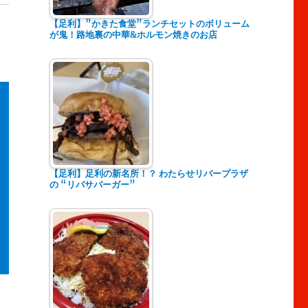
【足利】”かきた食堂”ランチセットのボリューム
が鬼！路地裏の中華&ホルモン焼きのお店
【足利】足利の新名所！？ わたらせリバープラザ
の “リバサバーガー”