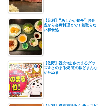
【足利】”あしかが旬亭” お弁
当から会席料理まで！気取らな
い和食処
【佐野】祝☆1位 さのまるグッ
ズ＆さのまる焼 道の駅どまんな
かたぬま
【足利】織姫神社近く チョコビ