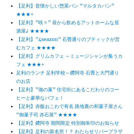
【足利】昔懐かしい惣菜パン “マルタカパン”
★★★+
【足利】”咲々” 昼から飲めるアットホームな居
酒屋♪ ★★★★
【足利】”4seazon” 石畳通りのブティックが営
むカフェ ★★★★
【足利】グリムカフェ ～ミュージシャンが集うカ
フェ ★★★+
足利のランチ 足利学校～鑁阿寺 石畳と大門通り
のお店
【足利】”珈の菓” 住宅街にあるこだわりのコー
ヒーと豪華なパフェ！
【足利】赤飯おこわで有名 路地裏の和菓子屋さん
“御菓子司 赤石屋” ★★★★
【足利】鑁阿寺 期間限定 特別御朱印のお知らせ
【足利】足利の新名所！？ わたらせリバープラザ