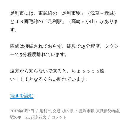
足利市には、東武線の「足利市駅」（浅草⇔赤城）
とＪＲ両毛線の「足利駅」（高崎⇔小山）がありま
す。
両駅は接続されておらず、徒歩で15分程度、タクシ
ーで5分程度離れています。
遠方から知らないで来ると、ちょっっっっ遠
い！！！となるくらい離れています。
“【区間急行】東武伊勢崎線足利市駅【特急りょうもう号】
続きを読む
投
カ
タ
2013年8月3日
足利市
,
交通
,
栃木県
足利市駅
,
東武伊勢崎線
,
稿
テ
【区
グ
駅のホーム
,
須永花火
コメント
日:
ゴ
間
リ
急