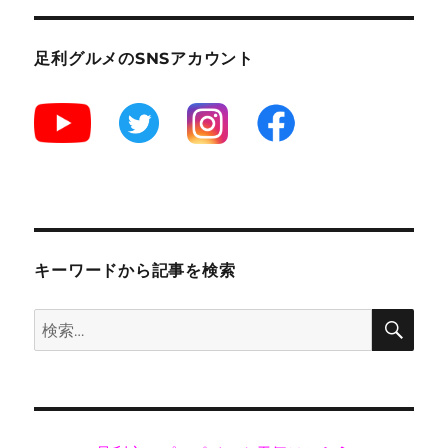
ー
行】
東
武
足利グルメのSNSアカウント
伊
勢
崎
線
足
利
市
駅
【特
急
キーワードから記事を検索
り
ょ
検
検
う
索
も
索:
う
号】
に