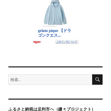
検
検
索
索:
ふるさと納税は足利市へ（縷々プロジェクト）