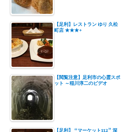
【足利】レストラン ゆり 久松
町店 ★★★+
【閲覧注意】足利市の心霊スポ
ット ～稲川淳二のビデオ
【足利】 “マーケット112” 深