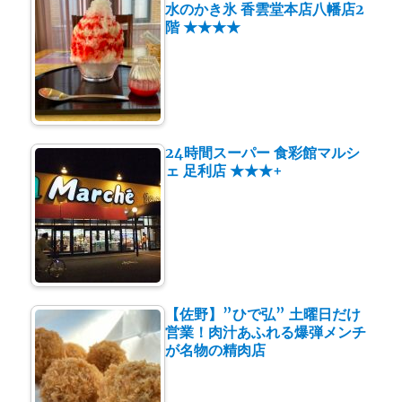
水のかき氷 香雲堂本店八幡店2
階 ★★★★
24時間スーパー 食彩館マルシ
ェ 足利店 ★★★+
【佐野】”ひで弘” 土曜日だけ
営業！肉汁あふれる爆弾メンチ
が名物の精肉店