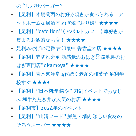
の “リバサバーガー”
【足利】本場関西のお好み焼きが食べられる！ア
ットホームな居酒屋 ねぎ焼 ”おり姫” ★★★★
【足利】”cafe lien” (アバルトカフェ ) 車好きが
集まるお洒落なお店！ ★★★★
足利みやげの定番 古印最中 香雲堂本店 ★★★★
【足利】売切れ必至 新感覚のおはぎ!? 路地裏のお
はぎ専門店”okameya” ★★★★
【足利】青木東洋堂 4代続く老舗の和菓子 足利学
校すぐ ★★★+
【足利】”日本料理 蝶や” 刀剣イベントでおなじ
み 和牛たたき丼が人気のお店 ★★★★
【足利市】2024年のイベント
【足利】”山清フード” 鮮魚・精肉 珍しい食材の
そろうスーパー ★★★★