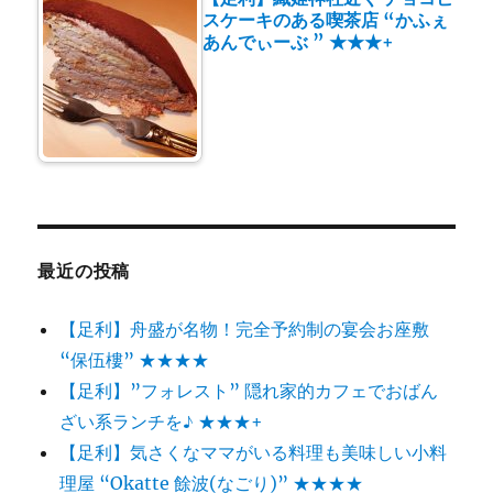
スケーキのある喫茶店 “かふぇ
あんでぃーぶ ” ★★★+
最近の投稿
【足利】舟盛が名物！完全予約制の宴会お座敷
“保伍樓” ★★★★
【足利】”フォレスト” 隠れ家的カフェでおばん
ざい系ランチを♪ ★★★+
【足利】気さくなママがいる料理も美味しい小料
理屋 “Okatte 餘波(なごり)” ★★★★