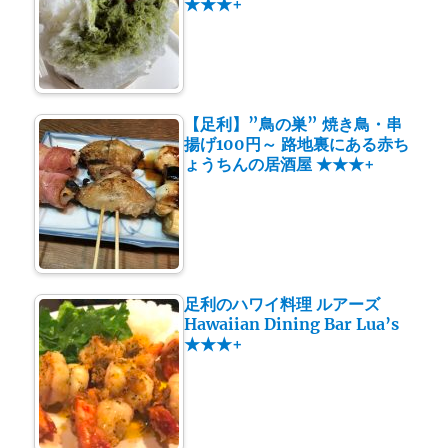
★★★+
【足利】”鳥の巣” 焼き鳥・串
揚げ100円～ 路地裏にある赤ち
ょうちんの居酒屋 ★★★+
足利のハワイ料理 ルアーズ
Hawaiian Dining Bar Lua’s
★★★+