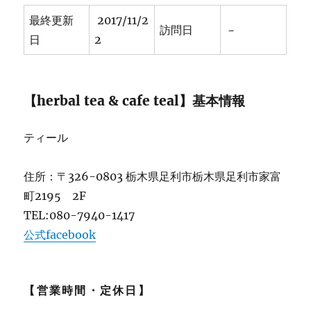
も
最終更新
2017/11/2
OK
訪問日
－
日
2
[小
料
理・
居
【herbal tea & cafe teal】基本情報
酒
屋]★★★★
に
ティール
住所：〒326-0803 栃木県足利市栃木県足利市家富
町2195 2F
TEL:080-7940-1417
公式facebook
【営業時間・定休日】