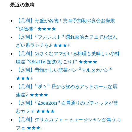
最近の投稿
【足利】舟盛が名物！完全予約制の宴会お座敷
“保伍樓” ★★★★
【足利】”フォレスト” 隠れ家的カフェでおばん
ざい系ランチを♪ ★★★+
【足利】気さくなママがいる料理も美味しい小料
理屋 “Okatte 餘波(なごり)” ★★★★
【足利】昔懐かしい惣菜パン “マルタカパン”
★★★+
【足利】”咲々” 昼から飲めるアットホームな居
酒屋♪ ★★★★
【足利】”4seazon” 石畳通りのブティックが営
むカフェ ★★★★
【足利】グリムカフェ ～ミュージシャンが集うカ
フェ ★★★+