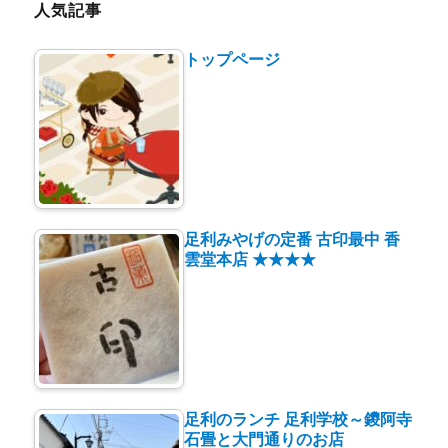
ー
人気記事
トップページ
足利みやげの定番 古印最中 香
雲堂本店 ★★★★
足利のランチ 足利学校～鑁阿寺
石畳と大門通りのお店