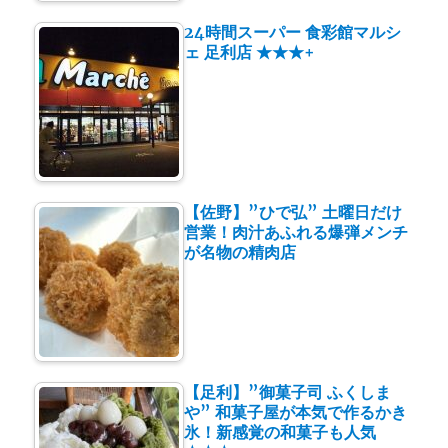
24時間スーパー 食彩館マルシ
ェ 足利店 ★★★+
【佐野】”ひで弘” 土曜日だけ
営業！肉汁あふれる爆弾メンチ
が名物の精肉店
【足利】”御菓子司 ふくしま
や” 和菓子屋が本気で作るかき
氷！新感覚の和菓子も人気