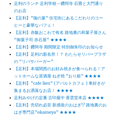
足利のランチ 足利学校～鑁阿寺 石畳と大門通り
のお店
【足利】”珈の菓” 住宅街にあるこだわりのコー
ヒーと豪華なパフェ！
【足利】赤飯おこわで有名 路地裏の和菓子屋さん
“御菓子司 赤石屋” ★★★★
【足利】鑁阿寺 期間限定 特別御朱印のお知らせ
【足利】足利の新名所！？ わたらせリバープラザ
の “リバサバーガー”
【足利】本場関西のお好み焼きが食べられる！ア
ットホームな居酒屋 ねぎ焼 ”おり姫” ★★★★
【足利】”cafe lien” (アバルトカフェ ) 車好きが
集まるお洒落なお店！ ★★★★
足利みやげの定番 古印最中 香雲堂本店 ★★★★
【足利】売切れ必至 新感覚のおはぎ!? 路地裏のお
はぎ専門店”okameya” ★★★★