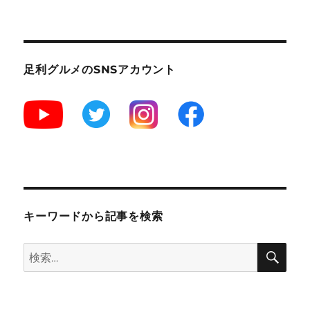
テ
ー
ィ
ー
ル
～
足利グルメのSNSアカウント
鑁
阿
寺
西
門
向
か
い
の
カ
キーワードから記事を検索
フ
ェ
検
検
[閉
索
店]
索:
に