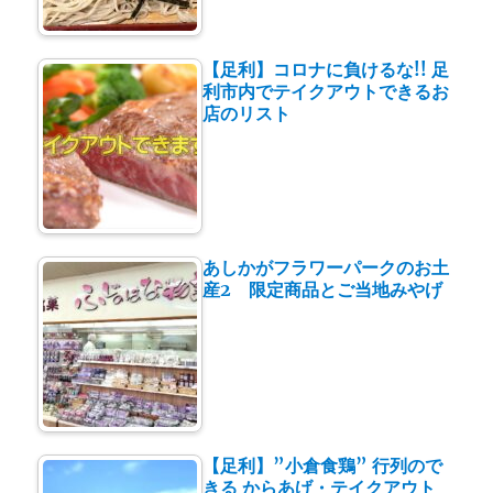
【足利】コロナに負けるな!! 足
利市内でテイクアウトできるお
店のリスト
あしかがフラワーパークのお土
産2 限定商品とご当地みやげ
【足利】”小倉食鶏” 行列ので
きる からあげ・テイクアウト