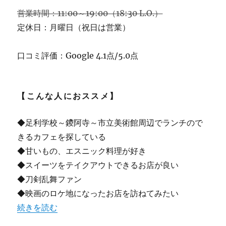
営業時間：11:00～19:00（18:30 L.O.）
定休日：月曜日（祝日は営業）
口コミ評価：Google 4.1点/5.0点
【こんな人におススメ】
◆足利学校～鑁阿寺～市立美術館周辺でランチので
きるカフェを探している
◆甘いもの、エスニック料理が好き
◆スイーツをテイクアウトできるお店が良い
◆刀剣乱舞ファン
◆映画のロケ地になったお店を訪ねてみたい
“【足利】”プラザ・ハマダ” 元はレコード店 絶品スイー
続きを読む