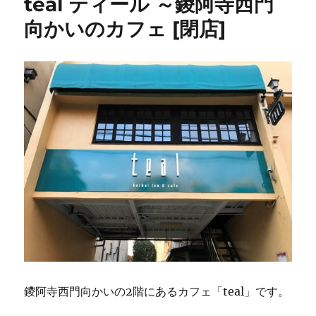
teal ティール ～鑁阿寺西門
ソ
ー
向かいのカフェ [閉店]
ス
か
つ
丼
が
美
味
し
い
隠
れ
た
名
店
テ
イ
ク
ア
鑁阿寺西門向かいの2階にあるカフェ「teal」です。
ウ
ト