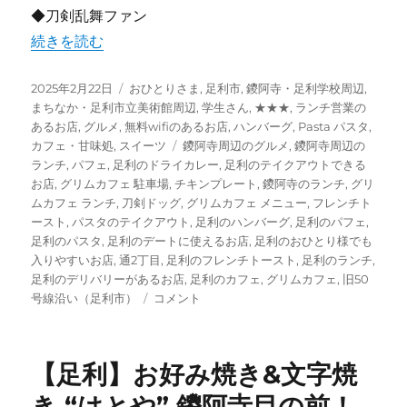
◆刀剣乱舞ファン
“【足利】グリムカフェ ～ミュージシャンが集うカフェ ★
続きを読む
投
カ
2025年2月22日
おひとりさま
,
足利市
,
鑁阿寺・足利学校周辺
,
稿
テ
まちなか・足利市立美術館周辺
,
学生さん
,
★★★
,
ランチ営業の
日:
ゴ
あるお店
,
グルメ
,
無料wifiのあるお店
,
ハンバーグ
,
Pasta パスタ
,
リ
タ
カフェ・甘味処
,
スイーツ
鑁阿寺周辺のグルメ
,
鑁阿寺周辺の
ー
グ
ランチ
,
パフェ
,
足利のドライカレー
,
足利のテイクアウトできる
お店
,
グリムカフェ 駐車場
,
チキンプレート
,
鑁阿寺のランチ
,
グリ
ムカフェ ランチ
,
刀剣ドッグ
,
グリムカフェ メニュー
,
フレンチト
ースト
,
パスタのテイクアウト
,
足利のハンバーグ
,
足利のパフェ
,
足利のパスタ
,
足利のデートに使えるお店
,
足利のおひとり様でも
入りやすいお店
,
通2丁目
,
足利のフレンチトースト
,
足利のランチ
,
足利のデリバリーがあるお店
,
足利のカフェ
,
グリムカフェ
,
旧50
【足
号線沿い（足利市）
コメント
利】
グ
リ
【足利】お好み焼き&文字焼
ム
カ
き “はとや” 鑁阿寺目の前！