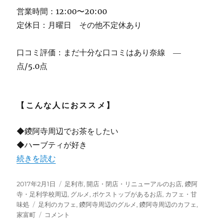
営業時間：12:00〜20:00
定休日：月曜日 その他不定休あり
口コミ評価：まだ十分な口コミはあり奈線 ―
点/5.0点
【こんな人におススメ】
◆鑁阿寺周辺でお茶をしたい
◆ハーブティが好き
“teal ティール ～鑁阿寺西門向かいのカフェ [閉店]” の
続きを読む
投
カ
2017年2月1日
足利市
,
開店・閉店・リニューアルのお店
,
鑁阿
稿
テ
寺・足利学校周辺
,
グルメ
,
ポケストップがあるお店
,
カフェ・甘
日:
タ
ゴ
味処
足利のカフェ
,
鑁阿寺周辺のグルメ
,
鑁阿寺周辺のカフェ
,
グ
teal
リ
家富町
コメント