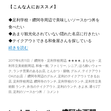
【こんな人におススメ】
◆足利学校・鑁阿寺周辺で美味しいソースかつ丼を
食べたい
◆あまり観光化されていない隠れた名店に行きたい
◆テイクアウトできる和食屋さんを探している
“【足利】”きよ水” ソースかつ丼が美味しい隠れた名店 テ
続きを読む
投
カ
2017年6月11日
鑁阿寺・足利学校周辺
,
★★★★
,
まちなか・足
稿
テ
利市立美術館周辺
,
和食一般
,
ファミリー
,
シニア
,
ほろ酔いウォー
日:
ゴ
ク
,
ランチ営業のあるお店
,
とんかつ・揚物
,
グルメ
,
テイクアウト
タ
リ
OKのお店
鑁阿寺周辺のグルメ
,
足利のテイクアウトできるお
グ
ー
店
,
足利学校周辺
,
鑁阿寺のランチ
,
足利学校のランチ
,
足利市立美
術館 ランチ
,
弁当のテイクアウト
,
足利のランチ
,
きよ水
,
通り2丁
【足
目
,
足利のソースかつ丼
コメント
利】”き
よ
水”