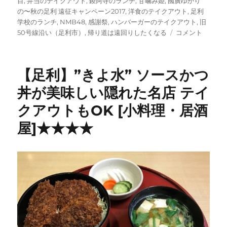
目
,
弁当のテイクアウト
,
鑁阿寺のランチ
,
甘噛み姫
,
國廣ゆかり
の〜秋の足利 遠征キャンペーン2017
,
洋食のテイクアウト
,
足利
学校のランチ
,
NMB48
,
感謝祭
,
ハンバーガーのテイクアウト
,
旧
【足
50号線沿い（足利市）
,
帰り道は遠回りしたくなる
コメント
利】”プ
ラ
ザ・
【足利】”きよ水” ソースかつ
ハ
マ
丼が美味しい隠れた名店 テイ
ダ”
クアウトもOK [小料理・居酒
元
は
屋]★★★★
レ
コ
ー
ド
店
絶
品
ス
イ
ー