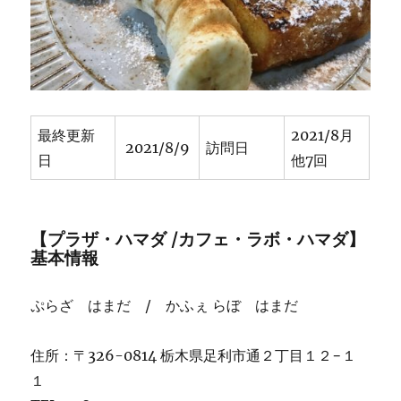
の
前！
昭
和
の
ま
ま
最終更新
2021/8月
の
2021/8/9
訪問日
日
他7回
レ
ト
ロ
な
【プラザ・ハマダ /カフェ・ラボ・ハマダ】
お
基本情報
店
に
ぷらざ はまだ / かふぇ らぼ はまだ
住所：〒326-0814 栃木県足利市通２丁目１２−１
１