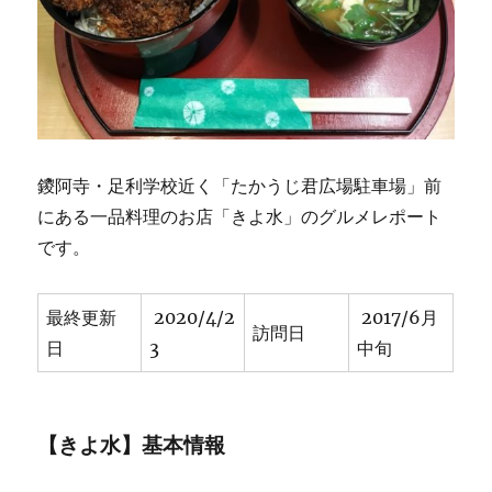
ツ
の
あ
る
カ
フ
ェ
★★★★
鑁阿寺・足利学校近く「たかうじ君広場駐車場」前
に
にある一品料理のお店「きよ水」のグルメレポート
です。
最終更新
2020/4/2
2017/6月
訪問日
日
3
中旬
【きよ水】基本情報