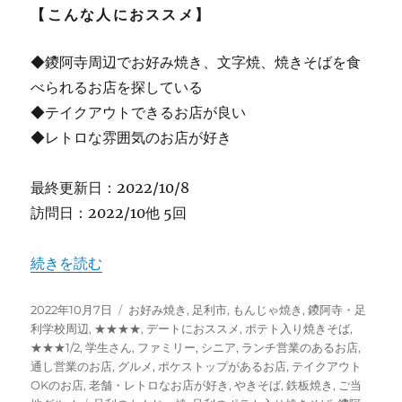
【こんな人におススメ】
◆鑁阿寺周辺でお好み焼き、文字焼、焼きそばを食
べられるお店を探している
◆テイクアウトできるお店が良い
◆レトロな雰囲気のお店が好き
最終更新日：2022/10/8
訪問日：2022/10他 5回
“【足利】お好み焼き&文字焼き “はとや” 鑁阿寺目の前
続きを読む
投
カ
2022年10月7日
お好み焼き
,
足利市
,
もんじゃ焼き
,
鑁阿寺・足
稿
テ
利学校周辺
,
★★★★
,
デートにおススメ
,
ポテト入り焼きそば
,
日:
ゴ
★★★1/2
,
学生さん
,
ファミリー
,
シニア
,
ランチ営業のあるお店
,
リ
通し営業のお店
,
グルメ
,
ポケストップがあるお店
,
テイクアウト
ー
OKのお店
,
老舗・レトロなお店が好き
,
やきそば
,
鉄板焼き
,
ご当