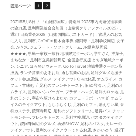
,
固
固
固定ページ:
1
2
定
定
ペ
ペ
投
カ
2021年8月8日
「山姥切国広」特別展 2025市内周遊促進事業
ー
ー
稿
テ
の協力店
,
足利商業連合会加盟（山姥切クリアファイル2025）
,
ジ
ジ
日:
ゴ
通2丁目商業会2025（山姥切国広ポストカード）
,
管理人のお気
リ
に入り
,
足利市
,
GoToEat栃木食事券
,
鑁阿寺・足利学校周辺
,
女子
ー
会
,
かき氷
,
ジェラート・ソフトクリーム
,
JR足利駅周辺
,
★★★★
,
県民一家族一旅行 地域限定クーポン
,
学生さん
,
洋菓子
,
まちなか・足利市立美術館周辺
,
全国旅行支援 とちぎ地域クーポ
ン
,
シニア
,
ほろ酔いウォーク
,
Go To Travel 地域共通クーポン取
扱店
,
ランチ営業のあるお店
,
通し営業のお店
,
足利グルメ応援チ
ケット参加店舗
,
グルメ
,
テイクアウトOKのお店
,
オムライス
,
カ
タ
フェ・甘味処
足利のフレンチトースト
,
旧50号沿い
,
足利のオ
グ
ムライス
,
足利のハンバーガー
,
プラザ・ハマダ
,
足利のロケ地
,
足
利のランチ
,
宇宙を駆けるよだか
,
カフェ・ラボ・ハマダ
,
オムラ
イスのテイクアウト
,
もちぷちくじ
,
足利のカフェ
,
消えない星
,
音
符カステラ
,
鑁阿寺周辺
,
足利のソフトクリーム
,
足得パス
,
チャッ
トモンチー
,
フレンチトースト
,
足利学校周辺
,
パスタのテイクア
ウト
,
鑁阿寺周辺のグルメ
,
再燃SHOW
,
足利のパスタ
,
カレーの
テイクアウト
,
足利のテイクアウトできるお店
,
さかいゆう
,
通2丁