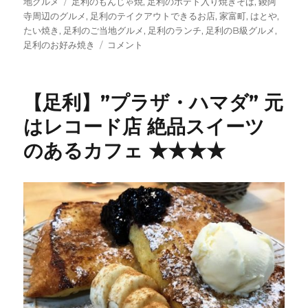
タ
地グルメ
足利のもんじゃ焼
,
足利のポテト入り焼きそば
,
鑁阿
グ
寺周辺のグルメ
,
足利のテイクアウトできるお店
,
家富町
,
はとや
,
たい焼き
,
足利のご当地グルメ
,
足利のランチ
,
足利のB級グルメ
,
【足
足利のお好み焼き
コメント
利】
お
好
【足利】”プラザ・ハマダ” 元
み
焼
はレコード店 絶品スイーツ
き
のあるカフェ ★★★★
&
文
字
焼
き
“は
と
や”
鑁
阿
寺
目