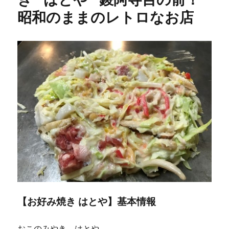
フ
昭和のままのレトロなお店
ェ
～
ミ
ュ
ー
ジ
シ
ャ
ン
が
集
う
カ
フ
ェ
★★★+に
【お好み焼き はとや】基本情報
おこのみやき はとや