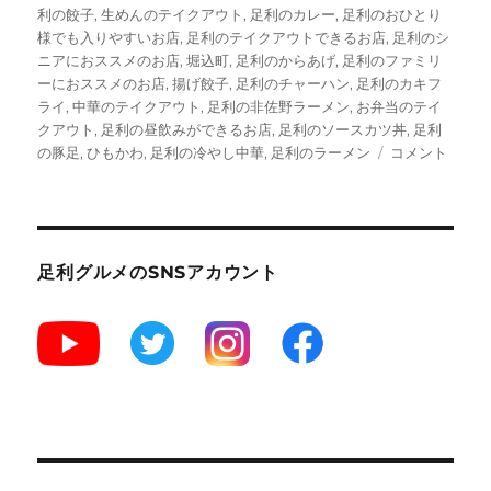
リ
グ
利の餃子
,
生めんのテイクアウト
,
足利のカレー
,
足利のおひとり
ー
様でも入りやすいお店
,
足利のテイクアウトできるお店
,
足利のシ
ニアにおススメのお店
,
堀込町
,
足利のからあげ
,
足利のファミリ
ーにおススメのお店
,
揚げ餃子
,
足利のチャーハン
,
足利のカキフ
ライ
,
中華のテイクアウト
,
足利の非佐野ラーメン
,
お弁当のテイ
クアウト
,
足利の昼飲みができるお店
,
足利のソースカツ丼
,
足利
【足
の豚足
,
ひもかわ
,
足利の冷やし中華
,
足利のラーメン
コメント
利】
一
反
も
め
足利グルメのSNSアカウント
ん!?
幅
広
す
ぎ
る
ラ
ー
メ