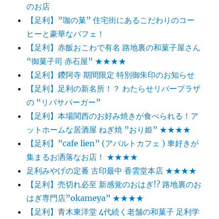
のお店
【足利】”珈の菓” 住宅街にあるこだわりのコー
ヒーと豪華なパフェ！
【足利】赤飯おこわで有名 路地裏の和菓子屋さん
“御菓子司 赤石屋” ★★★★
【足利】鑁阿寺 期間限定 特別御朱印のお知らせ
【足利】足利の新名所！？ わたらせリバープラザ
の “リバサバーガー”
【足利】本場関西のお好み焼きが食べられる！ア
ットホームな居酒屋 ねぎ焼 ”おり姫” ★★★★
【足利】”cafe lien” (アバルトカフェ ) 車好きが
集まるお洒落なお店！ ★★★★
足利みやげの定番 古印最中 香雲堂本店 ★★★★
【足利】売切れ必至 新感覚のおはぎ!? 路地裏のお
はぎ専門店”okameya” ★★★★
【足利】青木東洋堂 4代続く老舗の和菓子 足利学