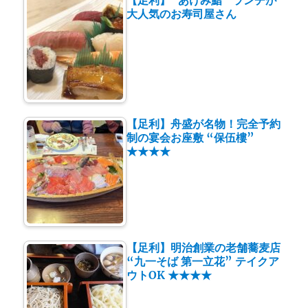
【足利】”あけみ鮨” ランチが
大人気のお寿司屋さん
【足利】舟盛が名物！完全予約
制の宴会お座敷 “保伍樓”
★★★★
【足利】明治創業の老舗蕎麦店
“九一そば 第一立花” テイクア
ウトOK ★★★★