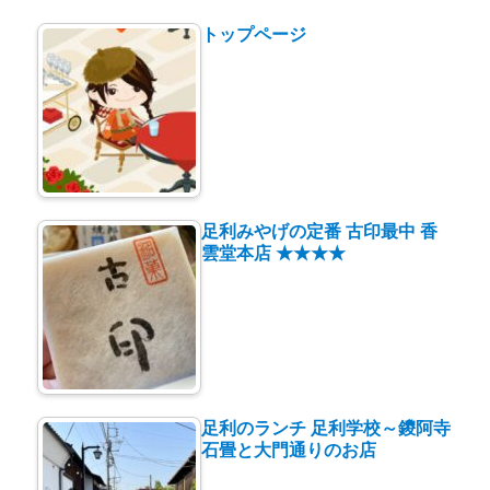
トップページ
足利みやげの定番 古印最中 香
雲堂本店 ★★★★
足利のランチ 足利学校～鑁阿寺
石畳と大門通りのお店