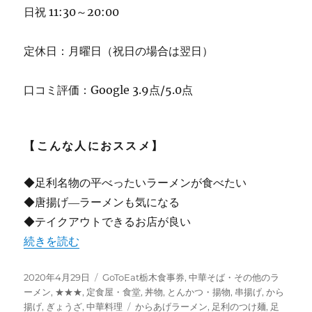
日祝 11:30～20:00
定休日：月曜日（祝日の場合は翌日）
口コミ評価：Google 3.9点/5.0点
【こんな人におススメ】
◆足利名物の平べったいラーメンが食べたい
◆唐揚げ―ラーメンも気になる
◆テイクアウトできるお店が良い
“【足利】一反もめん!? 幅広すぎるラーメン “足利麺”” 
続きを読む
投
カ
2020年4月29日
GoToEat栃木食事券
,
中華そば・その他のラ
稿
テ
ーメン
,
★★★
,
定食屋・食堂
,
丼物
,
とんかつ・揚物
,
串揚げ
,
から
日:
ゴ
タ
揚げ
,
ぎょうざ
,
中華料理
からあげラーメン
,
足利のつけ麺
,
足