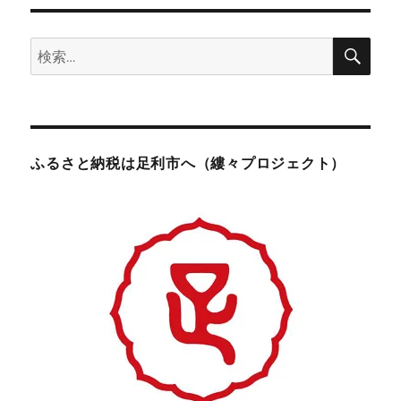
検
検
索
索:
ふるさと納税は足利市へ（縷々プロジェクト）