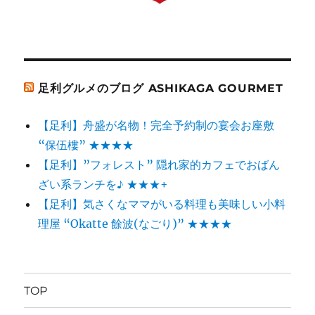
足利グルメのブログ ASHIKAGA GOURMET
【足利】舟盛が名物！完全予約制の宴会お座敷
“保伍樓” ★★★★
【足利】”フォレスト” 隠れ家的カフェでおばん
ざい系ランチを♪ ★★★+
【足利】気さくなママがいる料理も美味しい小料
理屋 “Okatte 餘波(なごり)” ★★★★
TOP