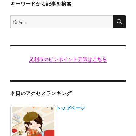
ン
キーワードから記事を検索
“足
利
検
検
麺”に
索
索:
足利市のピンポイント天気は
こちら
本日のアクセスランキング
トップページ