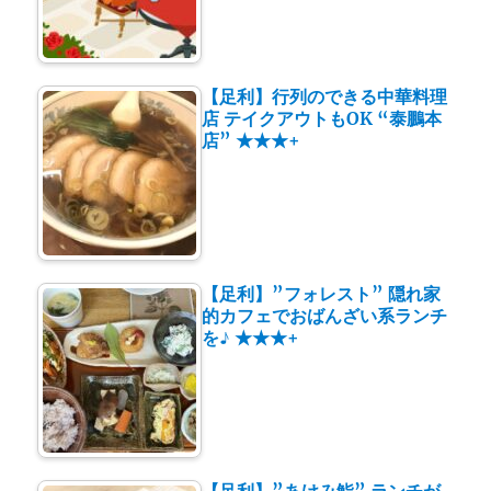
【足利】行列のできる中華料理
店 テイクアウトもOK “泰鵬本
店” ★★★+
【足利】”フォレスト” 隠れ家
的カフェでおばんざい系ランチ
を♪ ★★★+