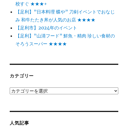
校すぐ ★★★+
【足利】”日本料理 蝶や” 刀剣イベントでおなじ
み 和牛たたき丼が人気のお店 ★★★★
【足利市】2024年のイベント
【足利】”山清フード” 鮮魚・精肉 珍しい食材の
そろうスーパー ★★★★
カテゴリー
カ
テ
ゴ
リ
ー
人気記事