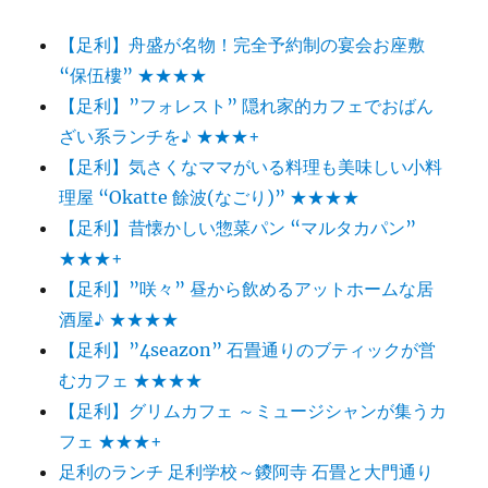
【足利】舟盛が名物！完全予約制の宴会お座敷
“保伍樓” ★★★★
【足利】”フォレスト” 隠れ家的カフェでおばん
ざい系ランチを♪ ★★★+
【足利】気さくなママがいる料理も美味しい小料
理屋 “Okatte 餘波(なごり)” ★★★★
【足利】昔懐かしい惣菜パン “マルタカパン”
★★★+
【足利】”咲々” 昼から飲めるアットホームな居
酒屋♪ ★★★★
【足利】”4seazon” 石畳通りのブティックが営
むカフェ ★★★★
【足利】グリムカフェ ～ミュージシャンが集うカ
フェ ★★★+
足利のランチ 足利学校～鑁阿寺 石畳と大門通り