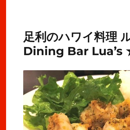
ン
が
集
う
カ
足利のハワイ料理 ルア
フ
ェ
Dining Bar Lua’
★★★+に