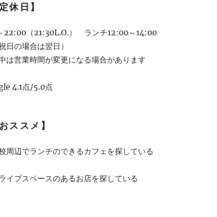
定休日】
2:00（21:30L.O.） ランチ12:00～14:00
祝日の場合は翌日）
中は営業時間が変更になる場合があります
 4.1点/5.0点
おススメ】
校周辺でランチのできるカフェを探している
ライブスペースのあるお店を探している
フェ ～ミュージシャンが集うカフェ ★★★+” の