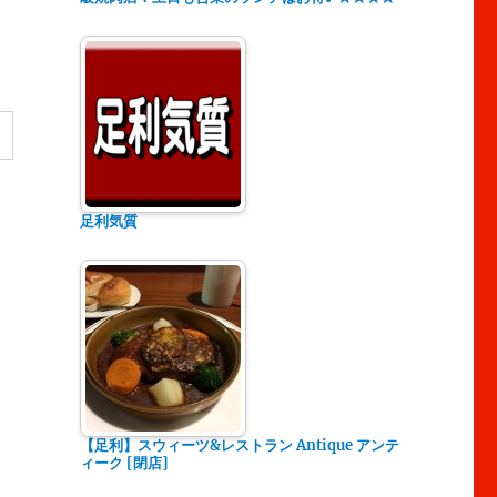
ー
足利気質
【足利】スウィーツ&レストラン Antique アンテ
ィーク [閉店]