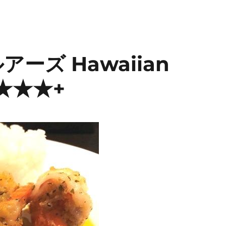
ーズ Hawaiian
s ★★★+