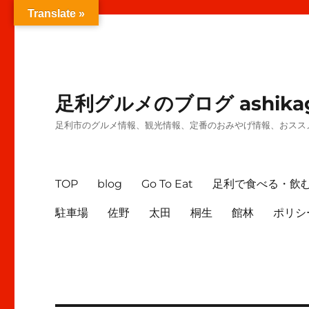
Translate »
足利グルメのブログ ashikag
足利市のグルメ情報、観光情報、定番のおみやげ情報、おスス
TOP
blog
Go To Eat
足利で食べる・飲
駐車場
佐野
太田
桐生
館林
ポリシ