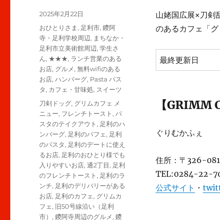
投
2025年2月22日
山姥国広展×刀剣
稿
カ
おひとりさま
,
足利市
,
鑁阿
のあるカフェ「グ
日:
テ
寺・足利学校周辺
,
まちなか・
ゴ
足利市立美術館周辺
,
学生さ
リ
ん
,
★★★
,
ランチ営業のある
最終更新日
ー
お店
,
グルメ
,
無料wifiのある
お店
,
ハンバーグ
,
Pasta パス
タ
,
カフェ・甘味処
,
スイーツ
【GRIMM 
タ
刀剣ドッグ
,
グリムカフェ メ
グ
ニュー
,
フレンチトースト
,
パ
スタのテイクアウト
,
足利のハ
ぐりむかふぇ
ンバーグ
,
足利のパフェ
,
足利
のパスタ
,
足利のデートに使え
るお店
,
足利のおひとり様でも
住所：〒326-0
入りやすいお店
,
通2丁目
,
足利
TEL:0284-22-7
のフレンチトースト
,
足利のラ
ンチ
,
足利のデリバリーがある
公式サイト
・
twit
お店
,
足利のカフェ
,
グリムカ
フェ
,
旧50号線沿い（足利
市）
,
鑁阿寺周辺のグルメ
,
鑁