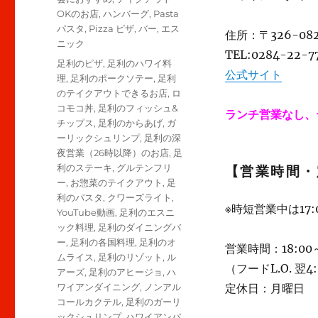
OKのお店
,
ハンバーグ
,
Pasta
パスタ
,
Pizza ピザ
,
バー
,
エス
住所：〒326-0
ニック
TEL:0284-22-7
タ
足利のピザ
,
足利のハワイ料
公式サイト
グ
理
,
足利のポークソテー
,
足利
のテイクアウトできるお店
,
ロ
コモコ丼
,
足利のフィッシュ&
ランチ営業なし、
チップス
,
足利のからあげ
,
ガ
ーリックシュリンプ
,
足利の深
夜営業（26時以降）のお店
,
足
利のステーキ
,
グルテンフリ
【営業時間・
ー
,
お惣菜のテイクアウト
,
足
利のパスタ
,
クワーズライト
,
※時短営業中は17:0
YouTube動画
,
足利のエスニ
ック料理
,
足利のダイニングバ
ー
,
足利の各国料理
,
足利のオ
営業時間：18:00
ムライス
,
足利のリゾット
,
ル
（フードL.O. 翌4
アーズ
,
足利のアヒージョ
,
ハ
ワイアンダイニング
,
ノンアル
定休日：月曜日
コールカクテル
,
足利のガーリ
ックシュリンプ
,
ハワイアンバ