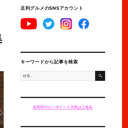
足利グルメのSNSアカウント
集
キーワードから記事を検索
検
検
索
索:
足利市のピンポイント天気は
こちら