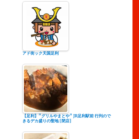
アド街ック天国足利
【足利】”グリルやまとや” JR足利駅前 行列ので
きるデカ盛りの聖地 [閉店]