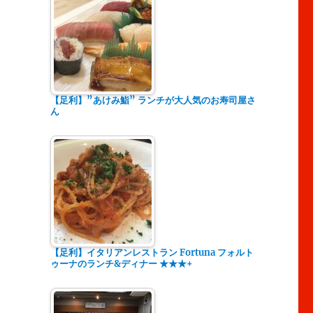
【足利】”あけみ鮨” ランチが大人気のお寿司屋さ
ん
【足利】イタリアンレストラン Fortuna フォルト
ゥーナのランチ&ディナー ★★★+