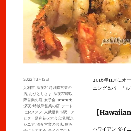
投
2022年3月12日
2016年11月
稿
カ
足利市
,
深夜24時以降営業の
ニング＆バー「ル
日:
テ
店
,
おひとりさま
,
深夜22時以
ゴ
降営業の店
,
女子会
,
★★★★
,
リ
深夜2時以降営業の店
,
デート
【Hawaiian
ー
におススメ
,
東武足利市駅・ア
ピタ・足利花火大会会場周辺
,
シニア
,
深夜営業のお店
,
飲み
ハワイアン ダイニ
会におすすめ
,
テイクアウト