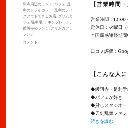
【営業時間・
阿寺周辺のランチ
,
パフェ
,
足
利のドライカレー
,
足利のテイ
クアウトできるお店
,
グリムカ
営業時間：12:00～2
フェ 駐車場
,
チキンプレート
,
定休日：火曜日（
鑁阿寺のランチ
,
グリムカフェ
ランチ
＊国廣感謝祭期間
【足
コメント
利】
口コミ評価：Google
グ
リ
ム
カ
【こんな人に
フ
ェ
◆鑁阿寺・足利学
～
ミ
◆パフェが好き
ュ
◆貸しスタジオ・
ー
◆刀剣乱舞ファン
ジ
シ
“【足利】グリムカ
続きを読む
ャ