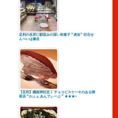
足利の名所に馴染みの深い和菓子 “虎谷” 巨石せ
んべいは健在
イ
【足利】織姫神社近く チョコビスケーキのある喫
茶店 “かふぇ あんでぃーぶ ” ★★★+