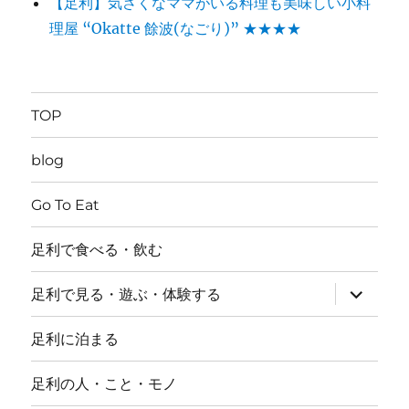
【足利】気さくなママがいる料理も美味しい小料
理屋 “Okatte 餘波(なごり)” ★★★★
TOP
blog
Go To Eat
足利で食べる・飲む
サ
足利で見る・遊ぶ・体験する
ブ
メ
ニ
足利に泊まる
ュ
ー
を
足利の人・こと・モノ
展
開