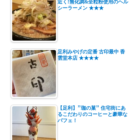
近く!無化調&全粒粉使用のヘル
シーラーメン ★★★
足利みやげの定番 古印最中 香
雲堂本店 ★★★★
【足利】”珈の菓” 住宅街にあ
るこだわりのコーヒーと豪華な
パフェ！