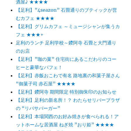
酒屋♪ ★★★★
【足利】”4seazon” 石畳通りのブティックが営
むカフェ ★★★★
【足利】グリムカフェ ～ミュージシャンが集うカ
フェ ★★★+
足利のランチ 足利学校～鑁阿寺 石畳と大門通り
のお店
【足利】”珈の菓” 住宅街にあるこだわりのコー
ヒーと豪華なパフェ！
【足利】赤飯おこわで有名 路地裏の和菓子屋さん
“御菓子司 赤石屋” ★★★★
【足利】鑁阿寺 期間限定 特別御朱印のお知らせ
【足利】足利の新名所！？ わたらせリバープラザ
の “リバサバーガー”
【足利】本場関西のお好み焼きが食べられる！ア
ットホームな居酒屋 ねぎ焼 ”おり姫” ★★★★