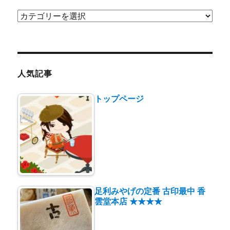
カ
テ
ゴ
リ
ー
人気記事
トップページ
足利みやげの定番 古印最中 香
雲堂本店 ★★★★