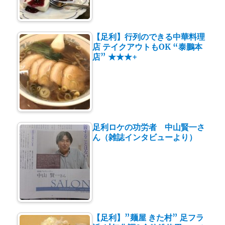
【足利】行列のできる中華料理
店 テイクアウトもOK “泰鵬本
店” ★★★+
足利ロケの功労者 中山賢一さ
ん（雑誌インタビューより）
【足利】”麺屋 きた村” 足フラ