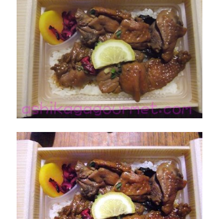
利
の
お
い
し
い
も
の
&
お
も
て
な
し
編
に