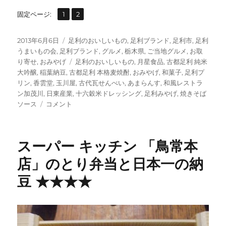
,
固
固
固定ページ:
1
2
定
定
ペ
ペ
投
カ
2013年6月6日
足利のおいしいもの
,
足利ブランド
,
足利市
,
足利
ー
ー
稿
テ
うまいもの会
,
足利ブランド
,
グルメ
,
栃木県
,
ご当地グルメ
,
お取
ジ
ジ
日:
ゴ
タ
り寄せ
,
おみやげ
足利のおいしいもの
,
月星食品
,
古都足利 純米
リ
グ
大吟醸
,
稲葉納豆
,
古都足利 本格麦焼酎
,
おみやげ
,
和菓子
,
足利プ
ー
リン
,
香雲堂
,
玉川屋
,
古代瓦せんべい
,
あまらんす
,
和風レストラ
ン加茂川
,
日東産業
,
十六穀米ドレッシング
,
足利みやげ
,
焼きそば
足
ソース
コメント
利
ブ
ラ
スーパー キッチン 「鳥常本
ン
ド
店」のとり弁当と日本一の納
認
豆 ★★★★
定
商
品
―
足