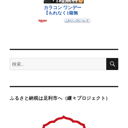
検
検
索
索:
ふるさと納税は足利市へ（縷々プロジェクト）