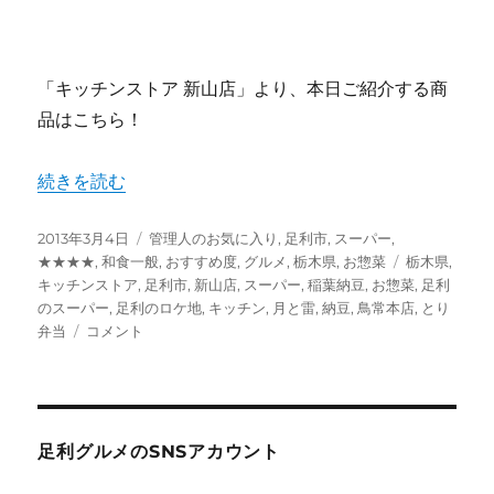
「キッチンストア 新山店」より、本日ご紹介する商
品はこちら！
“スーパー キッチン 「鳥常本店」のとり弁当と日本一の納
続きを読む
投
カ
2013年3月4日
管理人のお気に入り
,
足利市
,
スーパー
,
稿
テ
タ
★★★★
,
和食一般
,
おすすめ度
,
グルメ
,
栃木県
,
お惣菜
栃木県
,
日:
ゴ
グ
キッチンストア
,
足利市
,
新山店
,
スーパー
,
稲葉納豆
,
お惣菜
,
足利
リ
のスーパー
,
足利のロケ地
,
キッチン
,
月と雷
,
納豆
,
鳥常本店
,
とり
ス
ー
弁当
コメント
ー
パ
ー
キ
ッ
足利グルメのSNSアカウント
チ
ン