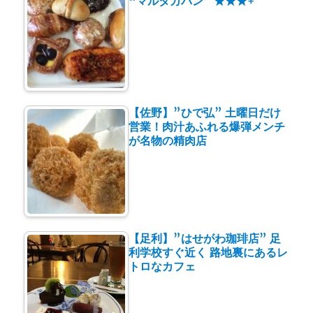
“マルタカパン” ★★★+
【佐野】”ひで弘” 土曜日だけ
営業！肉汁あふれる爆弾メンチ
が名物の精肉店
【足利】”はせがわ珈琲店” 足
利学校すぐ近く 路地裏にあるレ
トロなカフェ