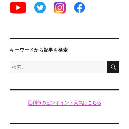
「鳥
常
本
店」
の
と
り
弁
キーワードから記事を検索
当
と
検
検
日
索
本
索:
一
の
納
豆
足利市のピンポイント天気は
こちら
★★★★
に