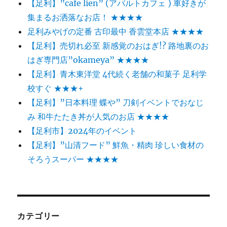
【足利】”cafe lien” (アバルトカフェ ) 車好きが
集まるお洒落なお店！ ★★★★
足利みやげの定番 古印最中 香雲堂本店 ★★★★
【足利】売切れ必至 新感覚のおはぎ!? 路地裏のお
はぎ専門店”okameya” ★★★★
【足利】青木東洋堂 4代続く老舗の和菓子 足利学
校すぐ ★★★+
【足利】”日本料理 蝶や” 刀剣イベントでおなじ
み 和牛たたき丼が人気のお店 ★★★★
【足利市】2024年のイベント
【足利】”山清フード” 鮮魚・精肉 珍しい食材の
そろうスーパー ★★★★
カテゴリー