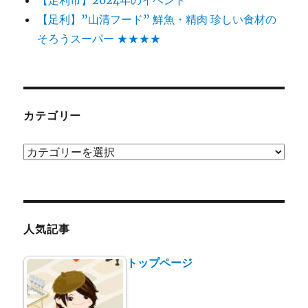
【足利】”山清フード” 鮮魚・精肉 珍しい食材の
そろうスーパー ★★★★
カテゴリー
カ
テ
ゴ
リ
ー
人気記事
トップページ