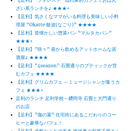
ざい系ランチを♪ ★★★+
【足利】気さくなママがいる料理も美味しい小料
理屋 “Okatte 餘波(なごり)” ★★★★
【足利】昔懐かしい惣菜パン “マルタカパン”
★★★+
【足利】”咲々” 昼から飲めるアットホームな居
酒屋♪ ★★★★
【足利】”4seazon” 石畳通りのブティックが営
むカフェ ★★★★
【足利】グリムカフェ ～ミュージシャンが集うカ
フェ ★★★+
足利のランチ 足利学校～鑁阿寺 石畳と大門通り
のお店
【足利】”珈の菓” 住宅街にあるこだわりのコー
ヒーと豪華なパフェ！
【足利】赤飯おこわで有名 路地裏の和菓子屋さん