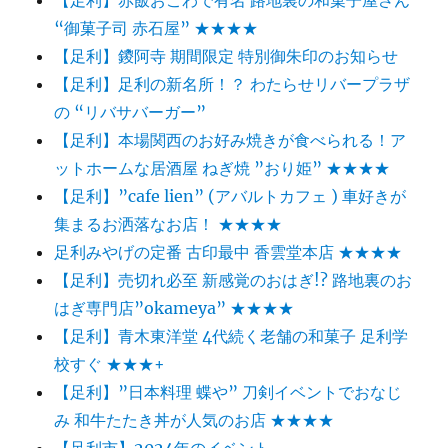
“御菓子司 赤石屋” ★★★★
【足利】鑁阿寺 期間限定 特別御朱印のお知らせ
【足利】足利の新名所！？ わたらせリバープラザ
の “リバサバーガー”
【足利】本場関西のお好み焼きが食べられる！ア
ットホームな居酒屋 ねぎ焼 ”おり姫” ★★★★
【足利】”cafe lien” (アバルトカフェ ) 車好きが
集まるお洒落なお店！ ★★★★
足利みやげの定番 古印最中 香雲堂本店 ★★★★
【足利】売切れ必至 新感覚のおはぎ!? 路地裏のお
はぎ専門店”okameya” ★★★★
【足利】青木東洋堂 4代続く老舗の和菓子 足利学
校すぐ ★★★+
【足利】”日本料理 蝶や” 刀剣イベントでおなじ
み 和牛たたき丼が人気のお店 ★★★★
【足利市】2024年のイベント