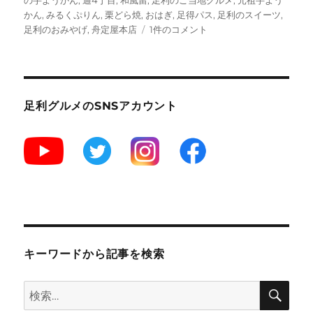
かん
,
みるくぷりん
,
栗どら焼
,
おはぎ
,
足得パス
,
足利のスイーツ
,
足
足利のおみやげ
,
舟定屋本店
1件のコメント
利
み
や
げ
の
足利グルメのSNSアカウント
人
気
和
菓
子
“舟
定
屋”の
芋
よ
キーワードから記事を検索
う
か
検
検
ん
索
★★★★
索: