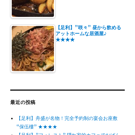
【足利】”咲々” 昼から飲める
アットホームな居酒屋♪
★★★★
最近の投稿
【足利】舟盛が名物！完全予約制の宴会お座敷
“保伍樓” ★★★★
【足利】”フォレスト” 隠れ家的カフェでおばん