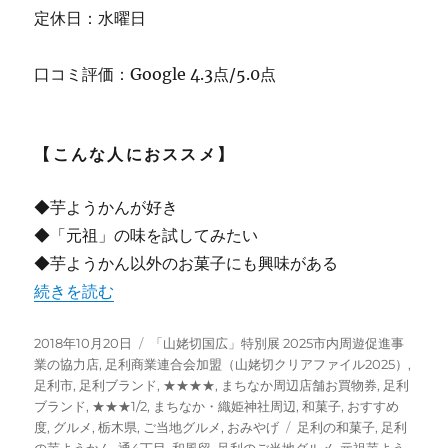
定休日：水曜日
口コミ評価：Google 4.3点/5.0点
【こんな人におススメ】
◆芋ようかんが好き
◆「元祖」の味を試してみたい
◆芋ようかん以外のお菓子にも興味がある
“足利みやげの人気和菓子 “舟定屋”の芋ようかん ★★★★
続きを読む
投
カ
2018年10月20日
「山姥切国広」特別展 2025市内周遊促進事
稿
テ
業の協力店
,
足利商業連合会加盟（山姥切クリアファイル2025）
,
日:
ゴ
足利市
,
足利ブランド
,
★★★★
,
まちなか周辺店舗お買物券
,
足利
リ
ブランド
,
★★★1/2
,
まちなか・織姫神社周辺
,
和菓子
,
おすすめ
ー
タ
度
,
グルメ
,
栃木県
,
ご当地グルメ
,
おみやげ
足利の和菓子
,
足利
グ
の芋ようかん
,
通4丁目
,
和風留
,
足利のご当地グルメ
,
元祖芋よう