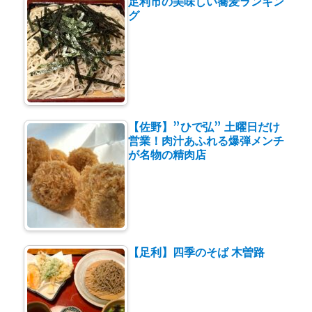
足利市の美味しい蕎麦ランキン
グ
【佐野】”ひで弘” 土曜日だけ
営業！肉汁あふれる爆弾メンチ
が名物の精肉店
【足利】四季のそば 木曽路