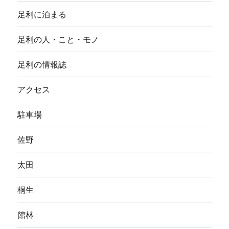
メ
ニ
足利に泊まる
ュ
ー
を
足利の人・こと・モノ
展
開
足利の情報誌
アクセス
駐車場
佐野
太田
桐生
館林