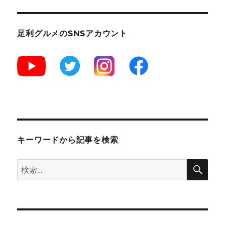
田
の
山
足利グルメのSNSアカウント
奥
に
あ
る
人
気
の
お
蕎
麦
キーワードから記事を検索
屋
さ
検
検
ん
索
十
索:
勝
屋
本
店