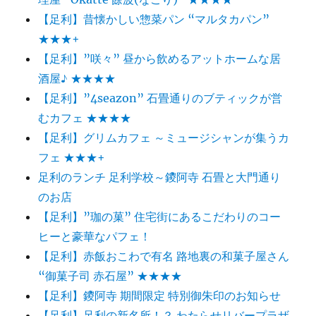
【足利】昔懐かしい惣菜パン “マルタカパン”
★★★+
【足利】”咲々” 昼から飲めるアットホームな居
酒屋♪ ★★★★
【足利】”4seazon” 石畳通りのブティックが営
むカフェ ★★★★
【足利】グリムカフェ ～ミュージシャンが集うカ
フェ ★★★+
足利のランチ 足利学校～鑁阿寺 石畳と大門通り
のお店
【足利】”珈の菓” 住宅街にあるこだわりのコー
ヒーと豪華なパフェ！
【足利】赤飯おこわで有名 路地裏の和菓子屋さん
“御菓子司 赤石屋” ★★★★
【足利】鑁阿寺 期間限定 特別御朱印のお知らせ
【足利】足利の新名所！？ わたらせリバープラザ