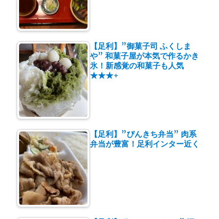
【足利】”御菓子司 ふくしま
や” 和菓子屋が本気で作るかき
氷！新感覚の和菓子も人気
★★★+
【足利】”ぴんきち弁当” 肉系
弁当が豊富！足利インター近く