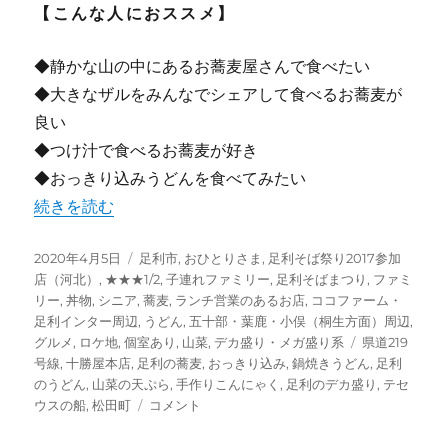
【こんな人におススメ】
◆静かな山の中にあるお蕎麦屋さんで食べたい
◆大きなザルをみんなでシェアして食べるお蕎麦が
良い
◆つけ汁で食べるお蕎麦が好き
◆おっきり込みうどんを食べてみたい
“【足利】松田の山奥にある人気のお蕎麦屋さん 十勝屋本
続きを読む
投
カ
2020年4月5日
足利市
,
おひとりさま
,
足利そば祭り2017参加
稿
テ
店（河北）
,
★★★1/2
,
子連れファミリー
,
足利そばまつり
,
ファミ
日:
ゴ
リー
,
丼物
,
シニア
,
蕎麦
,
ランチ営業のあるお店
,
ココファーム・
リ
足利インター周辺
,
うどん
,
五十部・葉鹿・小俣（桐生方面）周辺
,
ー
タ
グルメ
,
ロケ地
,
個室あり
,
山菜
,
デカ盛り・メガ盛り系
県道219
グ
号線
,
十勝屋本店
,
足利の蕎麦
,
おっきり込み
,
鍋焼きうどん
,
足利
のうどん
,
山菜の天ぷら
,
手作りこんにゃく
,
足利のデカ盛り
,
テセ
【足
ウスの船
,
松田町
コメント
利】
松