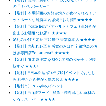
の “リバサバーガー”
【足利】本場関西のお好み焼きが食べられる！ア
ットホームな居酒屋 ねぎ焼 ”おり姫” ★★★★
【足利】”cafe lien” (アバルトカフェ ) 車好きが
集まるお洒落なお店！ ★★★★
足利みやげの定番 古印最中 香雲堂本店 ★★★★
【足利】売切れ必至 新感覚のおはぎ!? 路地裏のお
はぎ専門店”okameya” ★★★★
【足利】青木東洋堂 4代続く老舗の和菓子 足利学
校すぐ ★★★+
【足利】”日本料理 蝶や” 刀剣イベントでおなじ
み 和牛たたき丼が人気のお店 ★★★★
【足利市】2024年のイベント
【足利】”山清フード” 鮮魚・精肉 珍しい食材の
そろうスーパー ★★★★