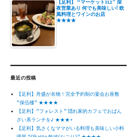
【足利】 “マーケット112” 深
夜営業あり 何でも美味しい! 欧
風料理とワインのお店
★★★★
最近の投稿
【足利】舟盛が名物！完全予約制の宴会お座敷
“保伍樓” ★★★★
【足利】”フォレスト” 隠れ家的カフェでおばん
ざい系ランチを♪ ★★★+
【足利】気さくなママがいる料理も美味しい小料
理屋 “Okatte 餘波(なごり)” ★★★★