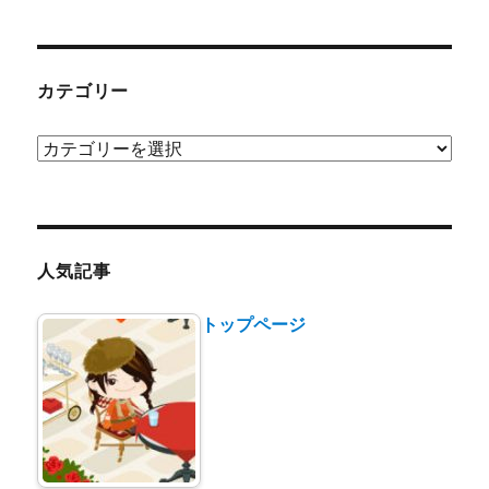
カテゴリー
カ
テ
ゴ
リ
ー
人気記事
トップページ