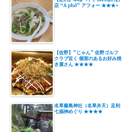
店 “A phở” アフォー ★★★+
【佐野】”じゃん” 佐野ゴルフ
クラブ近く 個室のあるお好み焼
き屋さん ★★★★
名草厳島神社（名草弁天）足利
七福神めぐり ★★★★