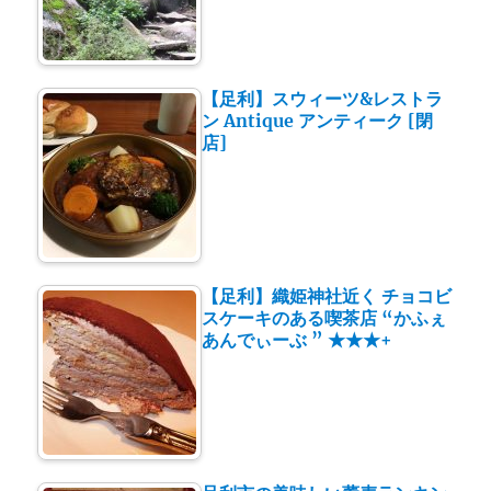
【足利】スウィーツ&レストラ
ン Antique アンティーク [閉
店]
【足利】織姫神社近く チョコビ
スケーキのある喫茶店 “かふぇ
あんでぃーぶ ” ★★★+