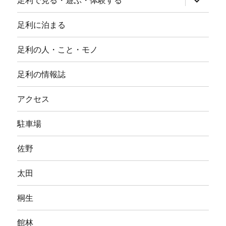
足利で見る・遊ぶ・体験する
ブ
メ
ニ
足利に泊まる
ュ
ー
を
足利の人・こと・モノ
展
開
足利の情報誌
アクセス
駐車場
佐野
太田
桐生
館林