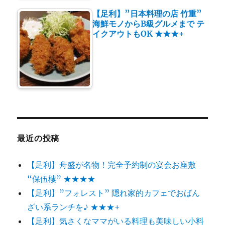
【足利】”日本料理の店 竹重”
海鮮モノからB級グルメまで テ
イクアウトもOK ★★★+
最近の投稿
【足利】舟盛が名物！完全予約制の宴会お座敷
“保伍樓” ★★★★
【足利】”フォレスト” 隠れ家的カフェでおばん
ざい系ランチを♪ ★★★+
【足利】気さくなママがいる料理も美味しい小料