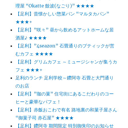
理屋 “Okatte 餘波(なごり)” ★★★★
【足利】昔懐かしい惣菜パン “マルタカパン”
★★★+
【足利】”咲々” 昼から飲めるアットホームな居
酒屋♪ ★★★★
【足利】”4seazon” 石畳通りのブティックが営
むカフェ ★★★★
【足利】グリムカフェ ～ミュージシャンが集うカ
フェ ★★★+
足利のランチ 足利学校～鑁阿寺 石畳と大門通り
のお店
【足利】”珈の菓” 住宅街にあるこだわりのコー
ヒーと豪華なパフェ！
【足利】赤飯おこわで有名 路地裏の和菓子屋さん
“御菓子司 赤石屋” ★★★★
【足利】鑁阿寺 期間限定 特別御朱印のお知らせ