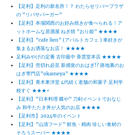
【足利】足利の新名所！？ わたらせリバープラザ
の “リバサバーガー”
【足利】本場関西のお好み焼きが食べられる！ア
ットホームな居酒屋 ねぎ焼 ”おり姫” ★★★★
【足利】”cafe lien” (アバルトカフェ ) 車好きが
集まるお洒落なお店！ ★★★★
足利みやげの定番 古印最中 香雲堂本店 ★★★★
【足利】売切れ必至 新感覚のおはぎ!? 路地裏のお
はぎ専門店”okameya” ★★★★
【足利】青木東洋堂 4代続く老舗の和菓子 足利学
校すぐ ★★★+
【足利】”日本料理 蝶や” 刀剣イベントでおなじ
み 和牛たたき丼が人気のお店 ★★★★
【足利市】2024年のイベント
【足利】”山清フード” 鮮魚・精肉 珍しい食材の
そろうスーパー ★★★★