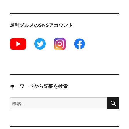
菓
子
司
ふ
足利グルメのSNSアカウント
く
し
ま
や”
和
菓
子
屋
が
本
キーワードから記事を検索
気
で
検
検
作
索
る
索:
か
き
氷！