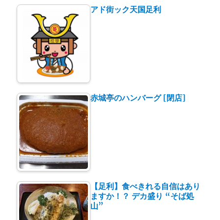
アド街ック天国足利
赤城亭のハンバーグ [閉店]
【足利】食べきれる自信はあり
ますか！？ デカ盛り “そば処
山”