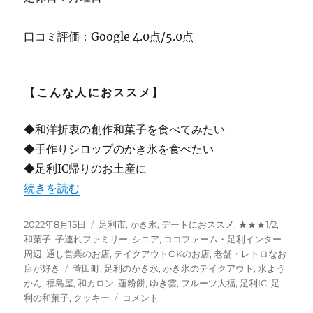
口コミ評価：Google 4.0点/5.0点
【こんな人におススメ】
◆和洋折衷の創作和菓子を食べてみたい
◆手作りシロップのかき氷を食べたい
◆足利IC帰りのお土産に
“【足利】”御菓子司 ふくしまや” 和菓子屋が本気で作る
続きを読む
投
カ
2022年8月15日
足利市
,
かき氷
,
デートにおススメ
,
★★★1/2
,
稿
テ
和菓子
,
子連れファミリー
,
シニア
,
ココファーム・足利インター
日:
ゴ
周辺
,
通し営業のお店
,
テイクアウトOKのお店
,
老舗・レトロなお
タ
リ
店が好き
菅田町
,
足利のかき氷
,
かき氷のテイクアウト
,
水よう
グ
ー
かん
,
福島屋
,
和カロン
,
蓮粉餅
,
ゆき雲
,
フルーツ大福
,
足利IC
,
足
【足
利の和菓子
,
クッキー
コメント
利】”御