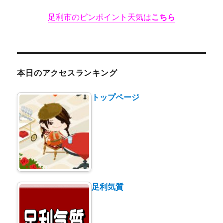
新
足利市のピンポイント天気は
こちら
感
覚
の
和
菓
子
本日のアクセスランキング
も
人
トップページ
気
★★★+に
足利気質