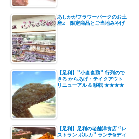
あしかがフラワーパークのお土
産2 限定商品とご当地みやげ
【足利】”小倉食鶏” 行列ので
きる からあげ・テイクアウト
リニューアル & 移転 ★★★★
【足利】足利の老舗洋食店 “レ
ストラン ポルカ” ランチ&ディ