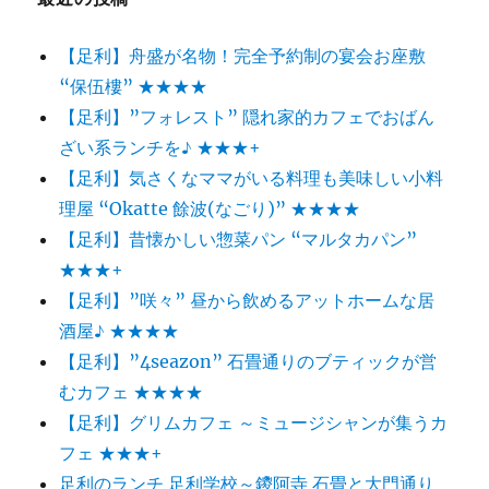
【足利】舟盛が名物！完全予約制の宴会お座敷
“保伍樓” ★★★★
【足利】”フォレスト” 隠れ家的カフェでおばん
ざい系ランチを♪ ★★★+
【足利】気さくなママがいる料理も美味しい小料
理屋 “Okatte 餘波(なごり)” ★★★★
【足利】昔懐かしい惣菜パン “マルタカパン”
★★★+
【足利】”咲々” 昼から飲めるアットホームな居
酒屋♪ ★★★★
【足利】”4seazon” 石畳通りのブティックが営
むカフェ ★★★★
【足利】グリムカフェ ～ミュージシャンが集うカ
フェ ★★★+
足利のランチ 足利学校～鑁阿寺 石畳と大門通り