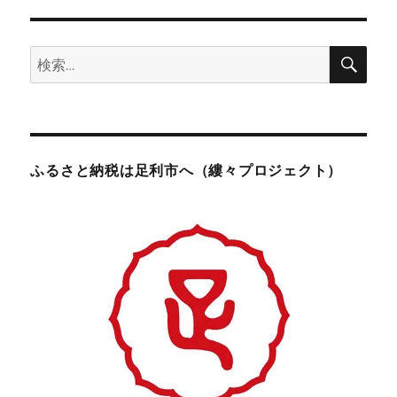
検
検
索
索:
ふるさと納税は足利市へ（縷々プロジェクト）