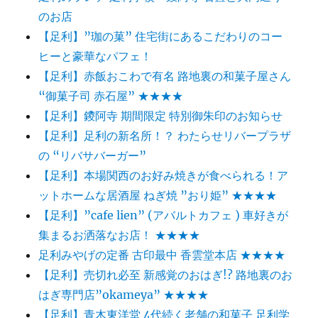
のお店
【足利】”珈の菓” 住宅街にあるこだわりのコー
ヒーと豪華なパフェ！
【足利】赤飯おこわで有名 路地裏の和菓子屋さん
“御菓子司 赤石屋” ★★★★
【足利】鑁阿寺 期間限定 特別御朱印のお知らせ
【足利】足利の新名所！？ わたらせリバープラザ
の “リバサバーガー”
【足利】本場関西のお好み焼きが食べられる！ア
ットホームな居酒屋 ねぎ焼 ”おり姫” ★★★★
【足利】”cafe lien” (アバルトカフェ ) 車好きが
集まるお洒落なお店！ ★★★★
足利みやげの定番 古印最中 香雲堂本店 ★★★★
【足利】売切れ必至 新感覚のおはぎ!? 路地裏のお
はぎ専門店”okameya” ★★★★
【足利】青木東洋堂 4代続く老舗の和菓子 足利学