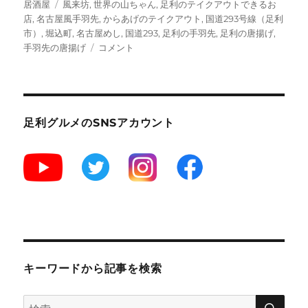
タ
居酒屋
風来坊
,
世界の山ちゃん
,
足利のテイクアウトできるお
グ
店
,
名古屋風手羽先
,
からあげのテイクアウト
,
国道293号線（足利
市）
,
堀込町
,
名古屋めし
,
国道293
,
足利の手羽先
,
足利の唐揚げ
,
【足
手羽先の唐揚げ
コメント
利】”一
番
鳥”
名
古
足利グルメのSNSアカウント
屋
の
手
羽
先
が
食
べ
ら
れ
キーワードから記事を検索
る
ア
検
検
ッ