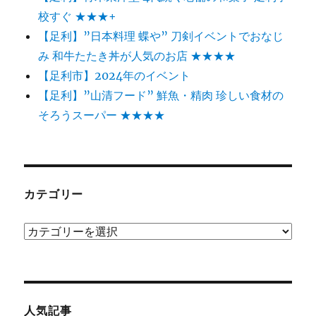
校すぐ ★★★+
【足利】”日本料理 蝶や” 刀剣イベントでおなじ
み 和牛たたき丼が人気のお店 ★★★★
【足利市】2024年のイベント
【足利】”山清フード” 鮮魚・精肉 珍しい食材の
そろうスーパー ★★★★
カテゴリー
カ
テ
ゴ
リ
ー
人気記事