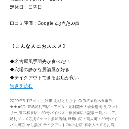
定休日：日曜日
口コミ評価：Google 4.3点/5.0点
【こんな人におススメ】
◆名古屋風手羽先が食べたい
◆穴場の静かな居酒屋が好き
◆テイクアウトできるお店が良い
“【足利】”一番鳥” 名古屋の手羽先が食べられるアットホ
続きを読む
投
カ
2020年5月17日
足利市
,
おひとりさま
,
GoToEat栃木食事券
,
稿
テ
★★★1/2
,
東武足利市駅・アピタ・足利花火大会会場周辺
,
ファミ
日:
ゴ
リー
,
東武和泉駅～50号バイパス～福居周辺の記事一覧
,
シニア
,
リ
足利グルメ応援チケット参加店舗
,
野州山辺・南大町・50号バイ
ー
パス周辺
,
から揚げ
,
テイクアウトOKのお店
,
有名人の来るお店
,