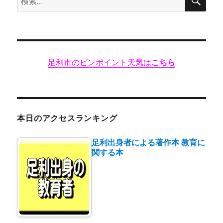
索
ト
索:
ホ
ー
ム
な
足利市のピンポイント天気は
こちら
居
酒
屋
★★★+に
本日のアクセスランキング
足利出身者による著作本 教育に
関する本