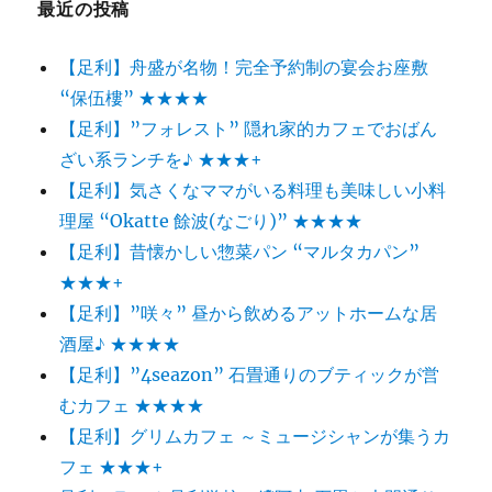
最近の投稿
【足利】舟盛が名物！完全予約制の宴会お座敷
“保伍樓” ★★★★
【足利】”フォレスト” 隠れ家的カフェでおばん
ざい系ランチを♪ ★★★+
【足利】気さくなママがいる料理も美味しい小料
理屋 “Okatte 餘波(なごり)” ★★★★
【足利】昔懐かしい惣菜パン “マルタカパン”
★★★+
【足利】”咲々” 昼から飲めるアットホームな居
酒屋♪ ★★★★
【足利】”4seazon” 石畳通りのブティックが営
むカフェ ★★★★
【足利】グリムカフェ ～ミュージシャンが集うカ
フェ ★★★+