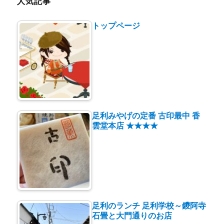
ー
人気記事
トップページ
足利みやげの定番 古印最中 香
雲堂本店 ★★★★
足利のランチ 足利学校～鑁阿寺
石畳と大門通りのお店