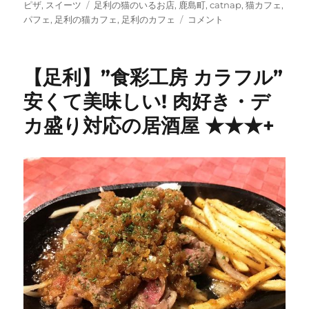
タ
ピザ
,
スイーツ
足利の猫のいるお店
,
鹿島町
,
catnap
,
猫カフェ
,
グ
【足
パフェ
,
足利の猫カフェ
,
足利のカフェ
コメント
利】”Catnap
キ
ャ
【足利】”食彩工房 カラフル”
ッ
ト
安くて美味しい! 肉好き・デ
ナ
カ盛り対応の居酒屋 ★★★+
ッ
プ”
お
店
か
ら
猫
を
眺
め
る
猫
カ
フ