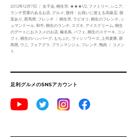
投
カ
2012年12月7日
女子会
,
桐生市
,
★★★1/2
,
ファミリー
,
シニア
,
稿
テ
ランチ営業のあるお店
,
グルメ
,
接待・お祝いに使える高級店
,
個
日:
ゴ
タ
室あり
,
群馬県
,
フレンチ
桐生市
,
ラビオリ
,
桐生のフレンチ
,
シ
リ
グ
ュマンドール
,
和牛
,
桐生のランチ
,
スズキ
,
アイスクリーム
,
桐生
ー
のデートにおススメのお店
,
榛名鳥
,
パフェ
,
桐生のステーキ
,
コン
フィ
,
桐生のハンバーグ
,
もちぶた
,
ヴィシソワーズ
,
上州麦豚
,
群
【桐
馬県
,
ウニ
,
フォアグラ
,
ブランマンジェ
,
フレンチ
,
鴨肉
コメン
生】
ト
フ
レ
ン
チ
の
足利グルメのSNSアカウント
超
有
名
店
「シ
ュ
マ
ン