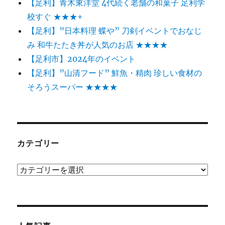
【足利】青木東洋堂 4代続く老舗の和菓子 足利学
校すぐ ★★★+
【足利】”日本料理 蝶や” 刀剣イベントでおなじ
み 和牛たたき丼が人気のお店 ★★★★
【足利市】2024年のイベント
【足利】”山清フード” 鮮魚・精肉 珍しい食材の
そろうスーパー ★★★★
カテゴリー
カ
テ
ゴ
リ