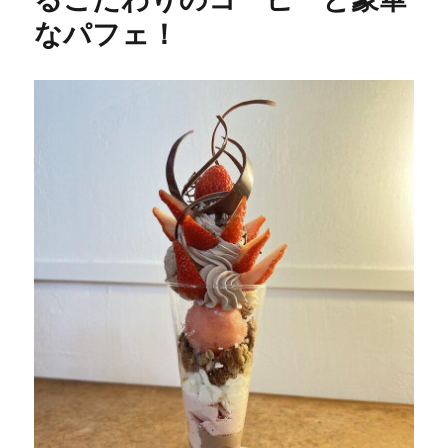
フ
なパフェ！
ェ
～
ミ
ュ
ー
ジ
シ
ャ
ン
が
集
う
カ
フ
ェ
★★★+に