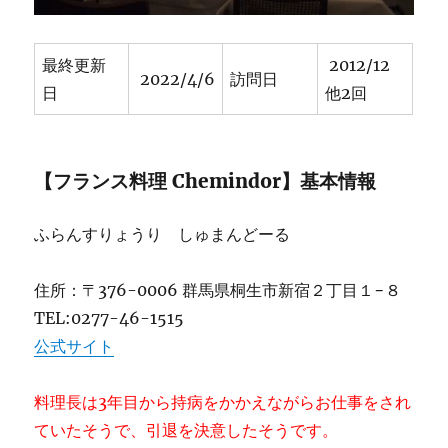
対
応
の
最終更新
2012/12
居
2022/4/6
訪問日
日
他2回
酒
屋
★★★+
へ
【フランス料理 Chemindor】基本情報
の
ふらんすりょうり しゅまんどーる
住所：〒376-0006 群馬県桐生市新宿２丁目１−８
TEL:0277-46-1515
公式サイト
料理長は3年目から持病をかかえながらお仕事をされ
ていたそうで、引退を決意したそうです。