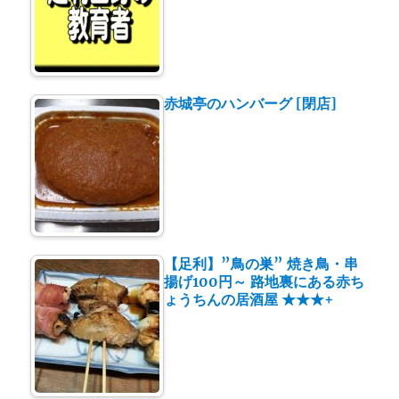
赤城亭のハンバーグ [閉店]
【足利】”鳥の巣” 焼き鳥・串
揚げ100円～ 路地裏にある赤ち
ょうちんの居酒屋 ★★★+