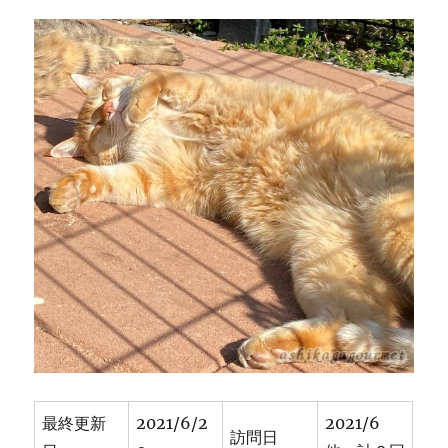
だ
わ
り
の
コ
ー
ヒ
ー
と
豪
華
な
パ
フ
ェ！
に
最終更新
2021/6/2
2021/6
訪問日