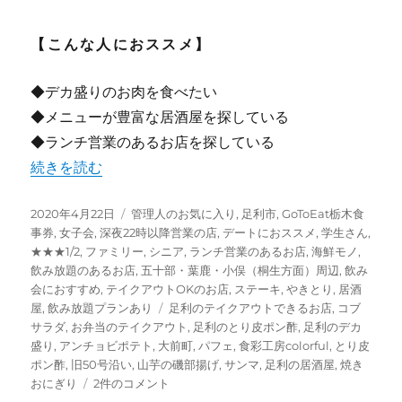
【こんな人におススメ】
◆デカ盛りのお肉を食べたい
◆メニューが豊富な居酒屋を探している
◆ランチ営業のあるお店を探している
“【足利】”食彩工房 カラフル” 安くて美味しい! 肉好き
続きを読む
投
カ
2020年4月22日
管理人のお気に入り
,
足利市
,
GoToEat栃木食
稿
テ
事券
,
女子会
,
深夜22時以降営業の店
,
デートにおススメ
,
学生さん
,
日:
ゴ
★★★1/2
,
ファミリー
,
シニア
,
ランチ営業のあるお店
,
海鮮モノ
,
リ
飲み放題のあるお店
,
五十部・葉鹿・小俣（桐生方面）周辺
,
飲み
ー
会におすすめ
,
テイクアウトOKのお店
,
ステーキ
,
やきとり
,
居酒
タ
屋
,
飲み放題プランあり
足利のテイクアウトできるお店
,
コブ
グ
サラダ
,
お弁当のテイクアウト
,
足利のとり皮ポン酢
,
足利のデカ
盛り
,
アンチョビポテト
,
大前町
,
パフェ
,
食彩工房colorful
,
とり皮
ポン酢
,
旧50号沿い
,
山芋の磯部揚げ
,
サンマ
,
足利の居酒屋
,
焼き
【足
おにぎり
2件のコメント
利】”食