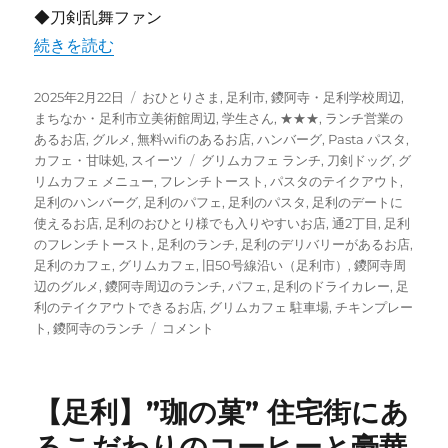
◆刀剣乱舞ファン
“【足利】グリムカフェ ～ミュージシャンが集うカフェ ★
続きを読む
投
カ
2025年2月22日
おひとりさま
,
足利市
,
鑁阿寺・足利学校周辺
,
稿
テ
まちなか・足利市立美術館周辺
,
学生さん
,
★★★
,
ランチ営業の
日:
ゴ
あるお店
,
グルメ
,
無料wifiのあるお店
,
ハンバーグ
,
Pasta パスタ
,
リ
タ
カフェ・甘味処
,
スイーツ
グリムカフェ ランチ
,
刀剣ドッグ
,
グ
ー
グ
リムカフェ メニュー
,
フレンチトースト
,
パスタのテイクアウト
,
足利のハンバーグ
,
足利のパフェ
,
足利のパスタ
,
足利のデートに
使えるお店
,
足利のおひとり様でも入りやすいお店
,
通2丁目
,
足利
のフレンチトースト
,
足利のランチ
,
足利のデリバリーがあるお店
,
足利のカフェ
,
グリムカフェ
,
旧50号線沿い（足利市）
,
鑁阿寺周
辺のグルメ
,
鑁阿寺周辺のランチ
,
パフェ
,
足利のドライカレー
,
足
利のテイクアウトできるお店
,
グリムカフェ 駐車場
,
チキンプレー
【足
ト
,
鑁阿寺のランチ
コメント
利】
グ
リ
【足利】”珈の菓” 住宅街にあ
ム
カ
るこだわりのコーヒーと豪華