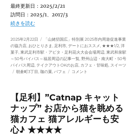
最終更新日：2025/2/21
訪問日：2025/1、2017/3
“【足利】”珈の菓” 住宅街にあるこだわりのコーヒーと豪
続きを読む
投
カ
2025年2月22日
「山姥切国広」特別展 2025市内周遊促進事業
稿
テ
の協力店
,
おひとりさま
,
足利市
,
デートにおススメ
,
★★★1/2
,
洋
日:
ゴ
菓子
,
東武足利市駅・アピタ・足利花火大会会場周辺
,
東武和泉駅
リ
～50号バイパス～福居周辺の記事一覧
,
野州山辺・南大町・50号
ー
バイパス周辺
,
テイクアウトOKのお店
,
カフェ・甘味処
,
スイーツ
タ
【足
朝倉町3丁目
,
珈の菓
,
パフェ
コメント
グ
利】”珈
の
菓”
【足利】”Catnap キャット
住
宅
ナップ” お店から猫を眺める
街
猫カフェ 猫アレルギーも安
に
あ
心♪ ★★★★
る
こ