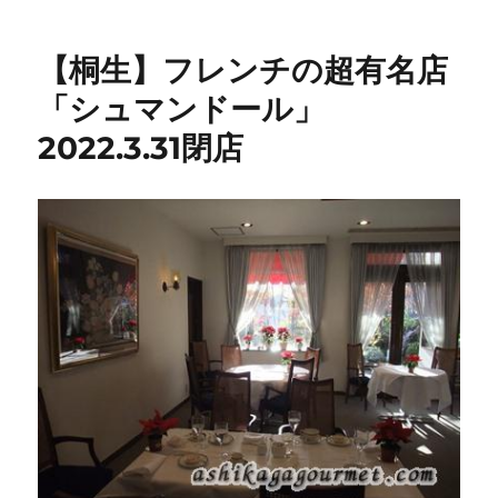
彩
工
【桐生】フレンチの超有名店
房
カ
「シュマンドール」
ラ
2022.3.31閉店
フ
ル”
安
く
て
美
味
し
い!
肉
好
き・
デ
カ
盛
り