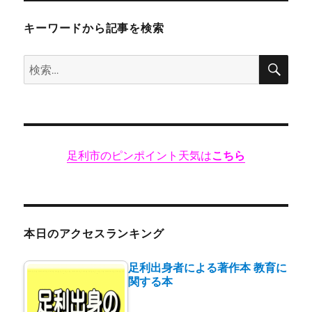
ド
ー
キーワードから記事を検索
ル」
2022.3.31
検
検
閉
索
店
索:
に
足利市のピンポイント天気は
こちら
本日のアクセスランキング
足利出身者による著作本 教育に
関する本