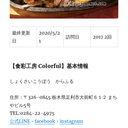
ェ
猫
ア
レ
ル
最終更新
2020/5/2
ギ
訪問日
2017 2回
日
1
ー
も
安
心
【食彩工房 Colorful】基本情報
♪
★★★★
に
しょくさいこうぼう からふる
住所：〒326-0845 栃木県足利市大前町６１２ まち
やビル5号
TEL:0284-22-4975
公式LINE
・
facebook
・
instagram