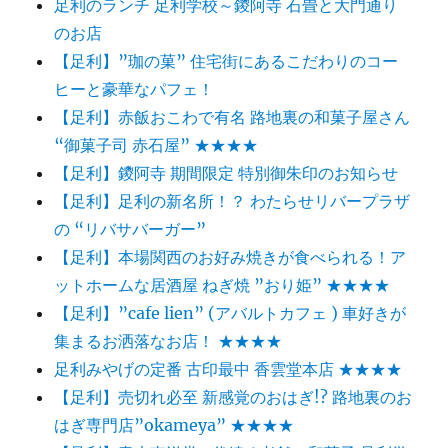
足利のランチ 足利学校～鑁阿寺 石畳と大門通り
のお店
【足利】”珈の菓” 住宅街にあるこだわりのコー
ヒーと豪華なパフェ！
【足利】赤飯おこわで有名 路地裏の和菓子屋さん
“御菓子司 赤石屋” ★★★★
【足利】鑁阿寺 期間限定 特別御朱印のお知らせ
【足利】足利の新名所！？ わたらせリバープラザ
の “リバサバーガー”
【足利】本場関西のお好み焼きが食べられる！ア
ットホームな居酒屋 ねぎ焼 ”おり姫” ★★★★
【足利】”cafe lien” (アバルトカフェ ) 車好きが
集まるお洒落なお店！ ★★★★
足利みやげの定番 古印最中 香雲堂本店 ★★★★
【足利】売切れ必至 新感覚のおはぎ!? 路地裏のお
はぎ専門店”okameya” ★★★★