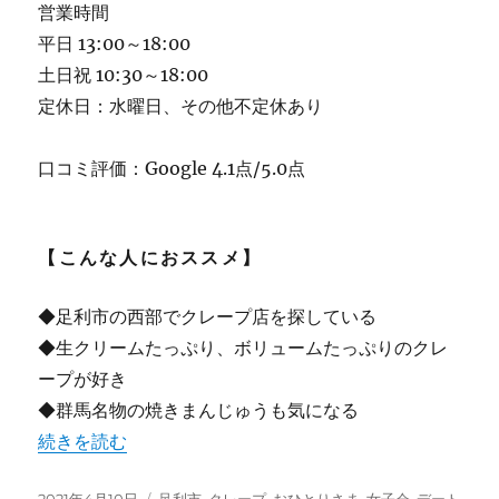
営業時間
平日 13:00～18:00
土日祝 10:30～18:00
定休日：水曜日、その他不定休あり
口コミ評価：Google 4.1点/5.0点
【こんな人におススメ】
◆足利市の西部でクレープ店を探している
◆生クリームたっぷり、ボリュームたっぷりのクレ
ープが好き
◆群馬名物の焼きまんじゅうも気になる
“【足利】”クレープ＆焼きまんじゅう Ran” 生クリーム
続きを読む
投
カ