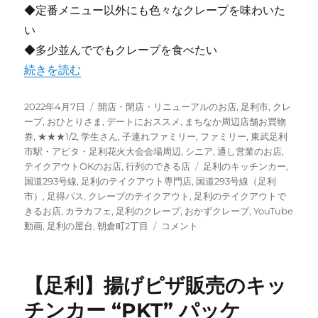
◆定番メニュー以外にも色々なクレープを味わいた
い
◆多少並んででもクレープを食べたい
“【足利】 “カラカフェ” あのデイリーファームが直接指導
続きを読む
投
カ
2022年4月7日
開店・閉店・リニューアルのお店
,
足利市
,
クレ
稿
テ
ープ
,
おひとりさま
,
デートにおススメ
,
まちなか周辺店舗お買物
日:
ゴ
券
,
★★★1/2
,
学生さん
,
子連れファミリー
,
ファミリー
,
東武足利
リ
市駅・アピタ・足利花火大会会場周辺
,
シニア
,
通し営業のお店
,
ー
タ
テイクアウトOKのお店
,
行列のできる店
足利のキッチンカー
,
グ
国道293号線
,
足利のテイクアウト専門店
,
国道293号線（足利
市）
,
足得パス
,
クレープのテイクアウト
,
足利のテイクアウトで
きるお店
,
カラカフェ
,
足利のクレープ
,
おかずクレープ
,
YouTube
【足
動画
,
足利の屋台
,
朝倉町2丁目
コメント
利】
“カ
ラ
【足利】揚げピザ販売のキッ
カ
フ
チンカー “PKT” パッケ
ェ”