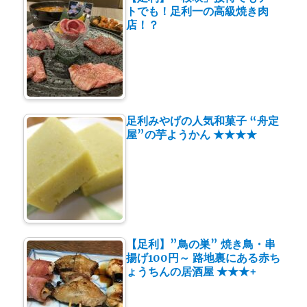
トでも！足利一の高級焼き肉
店！？
足利みやげの人気和菓子 “舟定
屋”の芋ようかん ★★★★
【足利】”鳥の巣” 焼き鳥・串
揚げ100円～ 路地裏にある赤ち
ょうちんの居酒屋 ★★★+