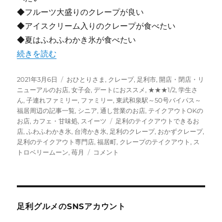
◆フルーツ大盛りのクレープが良い
◆アイスクリーム入りのクレープが食べたい
◆夏はふわふわかき氷が食べたい
“【足利】カラフルでかわいい♪映えるクレープ！ “ストロ
続きを読む
投
カ
2021年3月6日
おひとりさま
,
クレープ
,
足利市
,
開店・閉店・リ
稿
テ
ニューアルのお店
,
女子会
,
デートにおススメ
,
★★★1/2
,
学生さ
日:
ゴ
ん
,
子連れファミリー
,
ファミリー
,
東武和泉駅～50号バイパス～
リ
福居周辺の記事一覧
,
シニア
,
通し営業のお店
,
テイクアウトOKの
ー
タ
お店
,
カフェ・甘味処
,
スイーツ
足利のテイクアウトできるお
グ
店
,
ふわふわかき氷
,
台湾かき氷
,
足利のクレープ
,
おかずクレープ
,
足利のテイクアウト専門店
,
福居町
,
クレープのテイクアウト
,
ス
【足
トロベリームーン
,
苺月
コメント
利】
カ
ラ
フ
ル
足利グルメのSNSアカウント
で