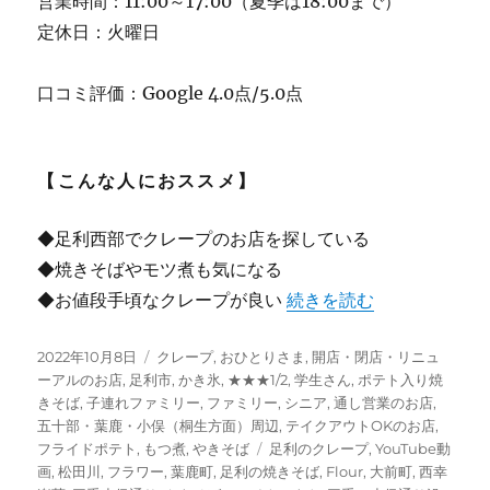
営業時間：11:00～17:00（夏季は18:00まで）
定休日：火曜日
口コミ評価：Google 4.0点/5.0点
【こんな人におススメ】
◆足利西部でクレープのお店を探している
◆焼きそばやモツ煮も気になる
“【足利】”クレープ フラ
◆お値段手頃なクレープが良い
続きを読む
投
カ
2022年10月8日
クレープ
,
おひとりさま
,
開店・閉店・リニュ
稿
テ
ーアルのお店
,
足利市
,
かき氷
,
★★★1/2
,
学生さん
,
ポテト入り焼
日:
ゴ
きそば
,
子連れファミリー
,
ファミリー
,
シニア
,
通し営業のお店
,
リ
五十部・葉鹿・小俣（桐生方面）周辺
,
テイクアウトOKのお店
,
ー
タ
フライドポテト
,
もつ煮
,
やきそば
足利のクレープ
,
YouTube動
グ
画
,
松田川
,
フラワー
,
葉鹿町
,
足利の焼きそば
,
Flour
,
大前町
,
西幸