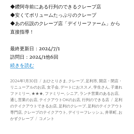
◆鑁阿寺前にある行列のできるクレープ店
◆安くてボリュームたっぷりのクレープ
◆あの伝説のクレープ店「デイリーファーム」から
直接指導！
最終更新日：2024/7/1
訪問日：2024/1他6回
“【足利】”デイリーフレッシュ” 鑁阿寺角のクレープ” 
続きを読む
投
カ
2024年1月30日
おひとりさま
,
クレープ
,
足利市
,
開店・閉店・
稿
テ
リニューアルのお店
,
女子会
,
デートにおススメ
,
学生さん
,
子連れ
日:
ゴ
ファミリー
,
★★★
,
ファミリー
,
シニア
,
ランチ営業のあるお店
,
リ
タ
通し営業のお店
,
テイクアウトOKのお店
,
行列のできる店
足利
ー
グ
のテイクアウトできるお店
,
足利のクレープ
,
足利のテイクアウト
専門店
,
クレープのテイクアウト
,
デイリーフレッシュ
,
井草町
,
お
【足
かずクレープ
コメント
利】”デ
イ