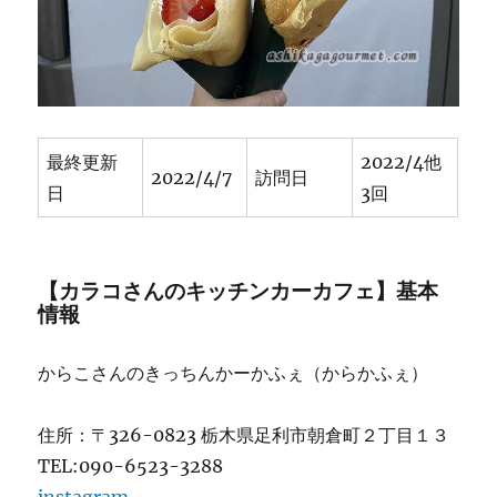
西
幸
楽
荘
グ
ラ
ン
最終更新
2022/4他
2022/4/7
訪問日
ド
日
3回
前
★★★+
へ
の
【カラコさんのキッチンカーカフェ】基本
情報
からこさんのきっちんかーかふぇ（からかふぇ）
住所：〒326-0823 栃木県足利市朝倉町２丁目１３
TEL:090-6523-3288
instagram