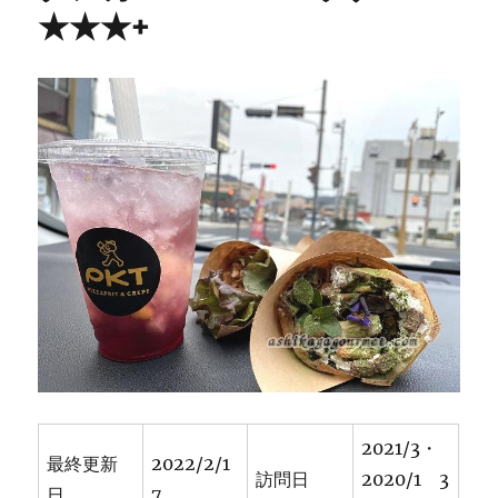
★★★+
あ
の
デ
イ
リ
ー
フ
ァ
ー
ム
が
直
接
指
導！
キ
ッ
チ
ン
2021/3・
カ
最終更新
2022/2/1
訪問日
2020/1 3
ー
日
7