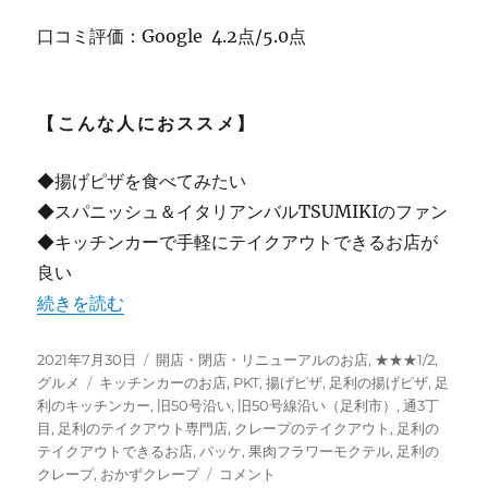
口コミ評価：Google 4.2点/5.0点
【こんな人におススメ】
◆揚げピザを食べてみたい
◆スパニッシュ＆イタリアンバルTSUMIKIのファン
◆キッチンカーで手軽にテイクアウトできるお店が
良い
“【足利】揚げピザ販売のキッチンカー “PKT” パッケ ★
続きを読む
投
カ
2021年7月30日
開店・閉店・リニューアルのお店
,
★★★1/2
,
稿
タ
テ
グルメ
キッチンカーのお店
,
PKT
,
揚げピザ
,
足利の揚げピザ
,
足
日:
グ
ゴ
利のキッチンカー
,
旧50号沿い
,
旧50号線沿い（足利市）
,
通3丁
リ
目
,
足利のテイクアウト専門店
,
クレープのテイクアウト
,
足利の
ー
テイクアウトできるお店
,
パッケ
,
果肉フラワーモクテル
,
足利の
【足
クレープ
,
おかずクレープ
コメント