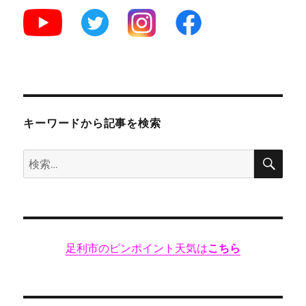
か
わ
い
い
♪
映
え
る
ク
キーワードから記事を検索
レ
ー
検
検
プ！
索
“ス
索:
ト
ロ
ベ
リ
足利市のピンポイント天気は
こちら
ー
ム
ー
ン”
★★★+に