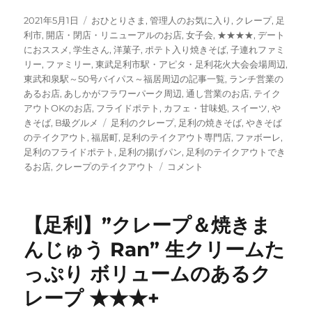
投
カ
2021年5月1日
おひとりさま
,
管理人のお気に入り
,
クレープ
,
足
稿
テ
利市
,
開店・閉店・リニューアルのお店
,
女子会
,
★★★★
,
デート
日:
ゴ
におススメ
,
学生さん
,
洋菓子
,
ポテト入り焼きそば
,
子連れファミ
リ
リー
,
ファミリー
,
東武足利市駅・アピタ・足利花火大会会場周辺
,
ー
東武和泉駅～50号バイパス～福居周辺の記事一覧
,
ランチ営業の
あるお店
,
あしかがフラワーパーク周辺
,
通し営業のお店
,
テイク
アウトOKのお店
,
フライドポテト
,
カフェ・甘味処
,
スイーツ
,
や
タ
きそば
,
B級グルメ
足利のクレープ
,
足利の焼きそば
,
やきそば
グ
のテイクアウト
,
福居町
,
足利のテイクアウト専門店
,
ファボーレ
,
足利のフライドポテト
,
足利の揚げパン
,
足利のテイクアウトでき
【足
るお店
,
クレープのテイクアウト
コメント
利】
ク
レ
【足利】”クレープ＆焼きま
ー
プ
んじゅう Ran” 生クリームた
&
っぷり ボリュームのあるク
ポ
テ
レープ ★★★+
ト
入