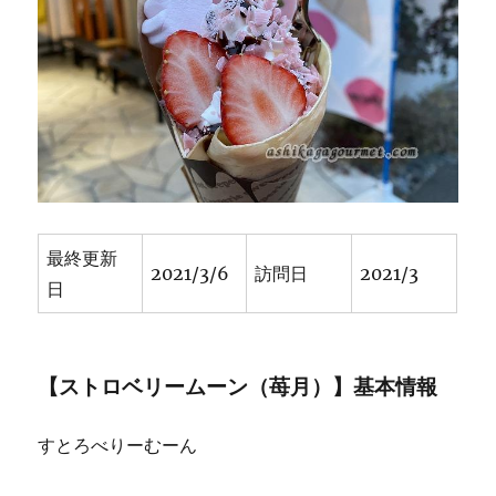
ク
リ
ー
ム
た
っ
ぷ
り
ボ
リ
ュ
最終更新
ー
2021/3/6
訪問日
2021/3
日
ム
の
あ
る
【ストロベリームーン（苺月）】基本情報
ク
レ
ー
すとろべりーむーん
プ
★★★+に