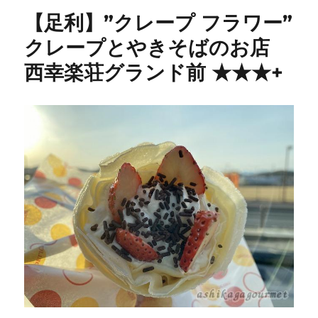
リ
【足利】”クレープ フラワー”
ー
フ
クレープとやきそばのお店
レ
西幸楽荘グランド前 ★★★+
ッ
シ
ュ”
鑁
阿
寺
角
の
ク
レ
ー
プ
に