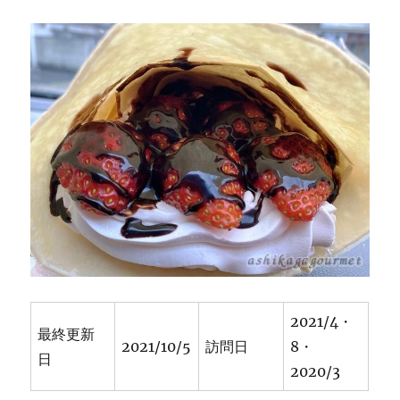
り
焼
き
そ
ば
の
お
店
フ
ァ
ボ
ー
レ
★★★★
に
2021/4・
最終更新
2021/10/5
訪問日
8・
日
2020/3