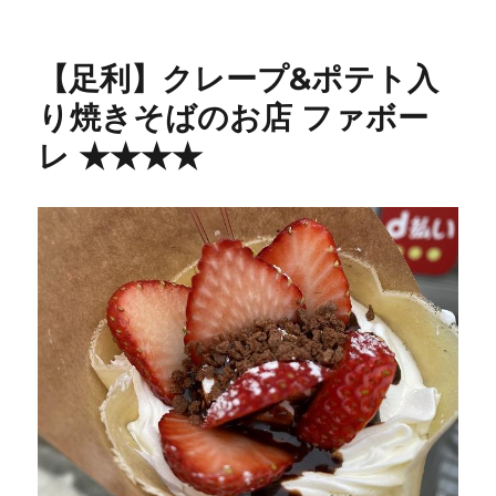
利】
揚
げ
【足利】クレープ&ポテト入
ピ
ザ
り焼きそばのお店 ファボー
販
レ ★★★★
売
の
キ
ッ
チ
ン
カ
ー
“PKT”
パ
ッ
ケ
★★★+に