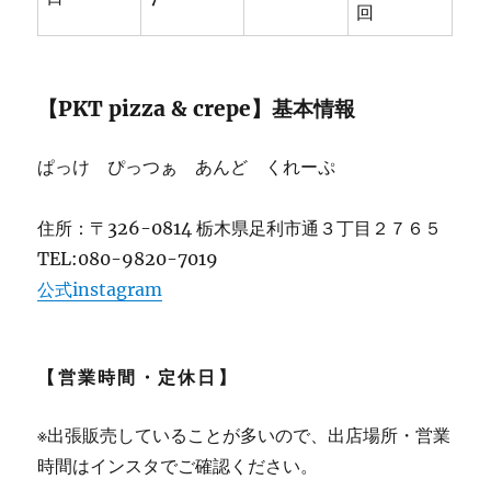
の
回
ク
レ
ー
プ
【PKT pizza & crepe】基本情報
店
★★★★
ぱっけ ぴっつぁ あんど くれーぷ
[閉
店]
に
住所：〒326-0814 栃木県足利市通３丁目２７６５
TEL:080-9820-7019
公式instagram
【営業時間・定休日】
※出張販売していることが多いので、出店場所・営業
時間はインスタでご確認ください。