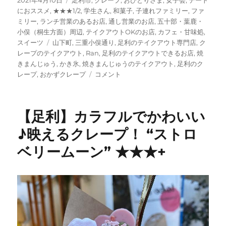
2021年4月10日
足利市
,
クレープ
,
おひとりさま
,
女子会
,
デート
稿
テ
におススメ
,
★★★1/2
,
学生さん
,
和菓子
,
子連れファミリー
,
ファ
日:
ゴ
ミリー
,
ランチ営業のあるお店
,
通し営業のお店
,
五十部・葉鹿・
リ
小俣（桐生方面）周辺
,
テイクアウトOKのお店
,
カフェ・甘味処
,
タ
ー
スイーツ
山下町
,
三重小俣通り
,
足利のテイクアウト専門店
,
ク
グ
レープのテイクアウト
,
Ran
,
足利のテイクアウトできるお店
,
焼
きまんじゅう
,
かき氷
,
焼きまんじゅうのテイクアウト
,
足利のク
【足
レープ
,
おかずクレープ
コメント
利】”ク
レ
ー
【足利】カラフルでかわいい
プ
＆
♪映えるクレープ！ “ストロ
焼
ベリームーン” ★★★+
き
ま
ん
じ
ゅ
う
Ran”
生