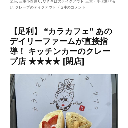
楽荘
,
三重小俣通り
,
やきそばのテイクアウト
,
三重・小俣通り沿
【足
い
,
クレープのテイクアウト
2件のコメント
利】”ク
レ
ー
【足利】 “カラカフェ” あの
プ
フ
デイリーファームが直接指
ラ
導！ キッチンカーのクレー
ワ
ー”
プ店 ★★★★ [閉店]
ク
レ
ー
プ
と
や
き
そ
ば
の
お
店