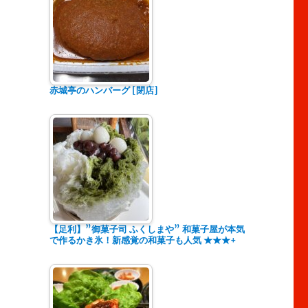
赤城亭のハンバーグ [閉店]
【足利】”御菓子司 ふくしまや” 和菓子屋が本気
で作るかき氷！新感覚の和菓子も人気 ★★★+