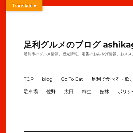
Translate »
足利グルメのブログ ashikag
足利市のグルメ情報、観光情報、定番のおみやげ情報、おスス
TOP
blog
Go To Eat
足利で食べる・飲
駐車場
佐野
太田
桐生
館林
ポリシ