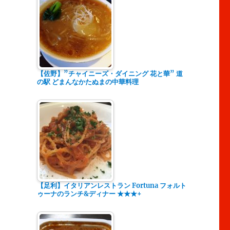
【佐野】”チャイニーズ・ダイニング 花と華” 道
の駅 どまんなかたぬまの中華料理
【足利】イタリアンレストラン Fortuna フォルト
ゥーナのランチ&ディナー ★★★+