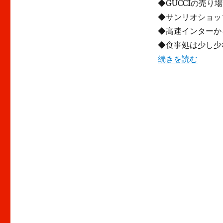
◆GUCCIの売り
◆サンリオショッ
◆高速インターか
◆食事処は少し少
“佐野プレミアムア
続きを読む