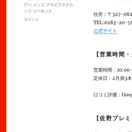
アー
,
メンズ
,
アラビアマグカ
ップ
,
リーボック
住所：〒327-0
佐
コメント
TEL:0283-20
野
公式サイト
プ
レ
ミ
ア
【営業時間・
ム
ア
ウ
営業時間：10:00～
ト
定休日：2月第3
レ
ッ
ト
口コミ評価：Googl
買
い
物
【佐野プレミ
編
★★★+に