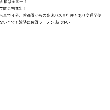
場面積は全国一！
プ関東初進出！
ら車で４分、首都圏からの高速バス直行便もあり交通至便
ない？でも近隣に佐野ラーメン店は多い
ウトレット 買い物編 ★★★+” の