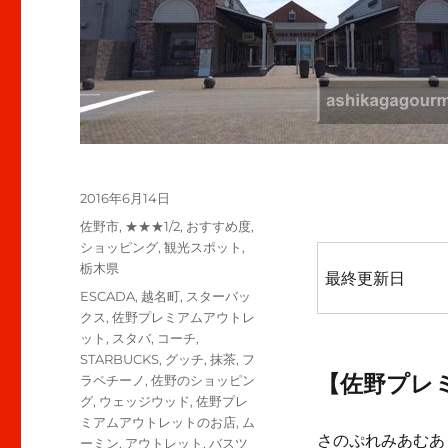
投
2016年6月14日
稿
カ
佐野市
,
★★★1/2
,
おすすめ度
,
日:
テ
ショッピング
,
観光スポット
,
ゴ
栃木県
最終更新日
リ
タ
ESCADA
,
越名町
,
スターバッ
ー
グ
クス
,
佐野プレミアムアウトレ
ット
,
スタバ
,
コーチ
,
STARBUCKS
,
グッチ
,
抹茶
,
フ
【佐野プレ
ラペチーノ
,
佐野のショッピン
グ
,
ウェッジウッド
,
佐野プレ
ミアムアウトレットのお店
,
ム
さのぷれみあむあ
ーミン
,
アウトレット
,
バスツ