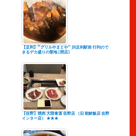
【足利】”グリルやまとや” JR足利駅前 行列ので
きるデカ盛りの聖地 [閉店]
【佐野】焼肉 大陸食道 佐野店 （旧 朝鮮飯店 佐野
インター店） ★★★