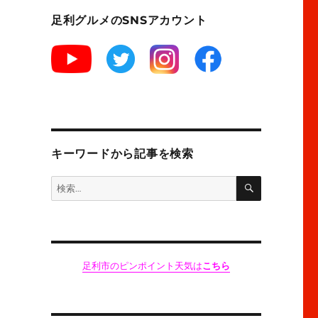
足利グルメのSNSアカウント
キーワードから記事を検索
検
検
索
索:
足利市のピンポイント天気は
こちら