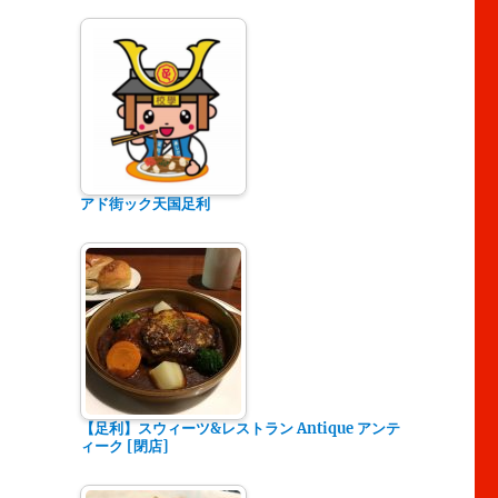
アド街ック天国足利
【足利】スウィーツ&レストラン Antique アンテ
ィーク [閉店]