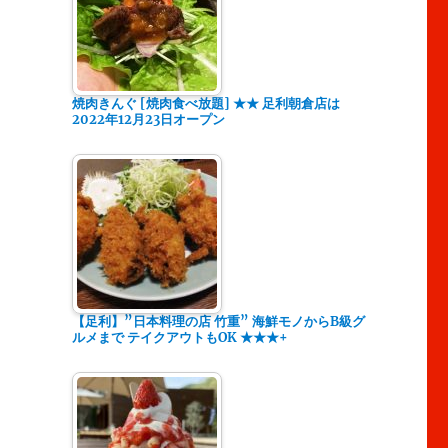
焼肉きんぐ [焼肉食べ放題] ★★ 足利朝倉店は
2022年12月23日オープン
【足利】”日本料理の店 竹重” 海鮮モノからB級グ
ルメまで テイクアウトもOK ★★★+