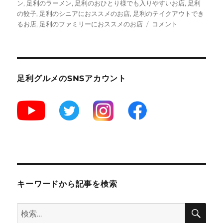
ン
,
足利のラーメン
,
足利のおひとり様でも入りやすいお店
,
足利
の餃子
,
足利のシニアにおススメのお店
,
足利のテイクアウトでき
【足
るお店
,
足利のファミリーにおススメのお店
コメント
利】
市
内
で
は
足利グルメのSNSアカウント
老
舗
の
ラ
ー
メ
ン
チ
ェ
ー
キーワードから記事を検索
ン
店
検
検
“く
索
る