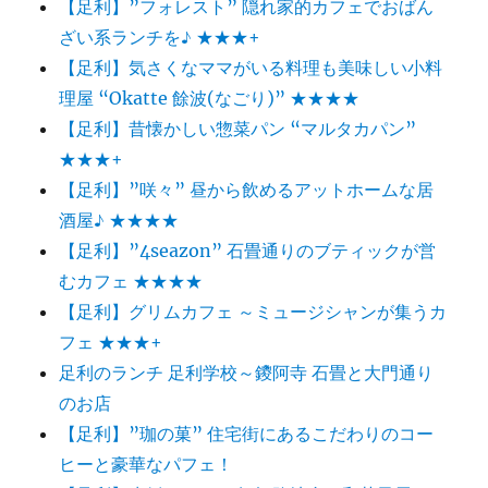
【足利】”フォレスト” 隠れ家的カフェでおばん
ざい系ランチを♪ ★★★+
【足利】気さくなママがいる料理も美味しい小料
理屋 “Okatte 餘波(なごり)” ★★★★
【足利】昔懐かしい惣菜パン “マルタカパン”
★★★+
【足利】”咲々” 昼から飲めるアットホームな居
酒屋♪ ★★★★
【足利】”4seazon” 石畳通りのブティックが営
むカフェ ★★★★
【足利】グリムカフェ ～ミュージシャンが集うカ
フェ ★★★+
足利のランチ 足利学校～鑁阿寺 石畳と大門通り
のお店
【足利】”珈の菓” 住宅街にあるこだわりのコー
ヒーと豪華なパフェ！