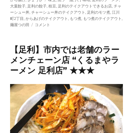
リ
グ
大葉餃子
,
足利の餃子
,
枝豆
,
足利のテイクアウトできるお店
,
チャ
ー
ーシュー丼
,
チャーシュー丼のテイクアウト
,
足利のモツ煮
,
江川
町2丁目
,
からあげのテイクアウト
,
もつ煮
,
もつ煮のテイクアウト
,
【足
麺屋つの田
コメント
利】”麺
屋
つ
【足利】市内では老舗のラー
の
田”
メンチェーン店 “くるまやラ
赤・
ーメン 足利店” ★★★
黒・
さ
っ
ぱ
り・
こ
っ
て
り
選
択