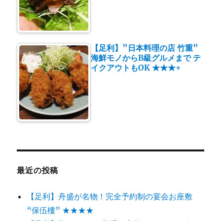
【足利】”日本料理の店 竹重”
海鮮モノからB級グルメまで テ
イクアウトもOK ★★★+
最近の投稿
【足利】舟盛が名物！完全予約制の宴会お座敷
“保伍樓” ★★★★