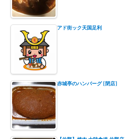
アド街ック天国足利
赤城亭のハンバーグ [閉店]