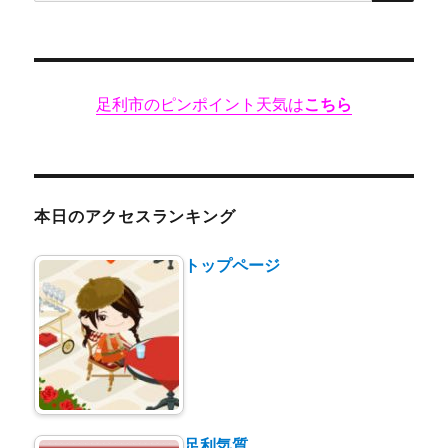
索:
ま
や
ラ
ー
足利市のピンポイント天気は
こちら
メ
ン
足
利
店”
★★★
本日のアクセスランキング
に
トップページ
足利気質