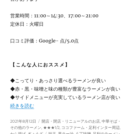
営業時間：11:00～14:30、17:00～21:00
定休日：火曜日
口コミ評価：Google- 点/5.0点
【こんな人におススメ】
◆こってり・あっさり選べるラーメンが良い
◆赤・黒・味噌と味の種類が豊富なラーメンが良い
◆サイドメニューが充実しているラーメン店が良い
“【足利】”麺屋 つの田” 赤・黒・さっぱり・こってり 選
続きを読む
投
カ
2021年8月12日
開店・閉店・リニューアルのお店
,
中華そば・
稿
テ
その他のラーメン
,
★★★1/2
,
ココファーム・足利インター周辺
,
日:
ゴ
タ
から揚げ
,
ぎょうざ
味玉
,
黒ラー油
,
八丁味噌
,
足利のラーメン
,