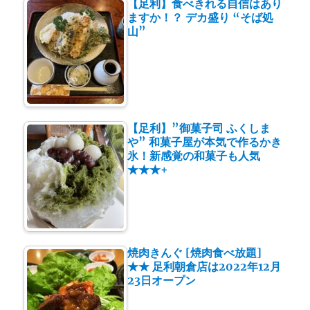
【足利】食べきれる自信はあり
ますか！？ デカ盛り “そば処
山”
【足利】”御菓子司 ふくしま
や” 和菓子屋が本気で作るかき
氷！新感覚の和菓子も人気
★★★+
焼肉きんぐ [焼肉食べ放題]
★★ 足利朝倉店は2022年12月
23日オープン