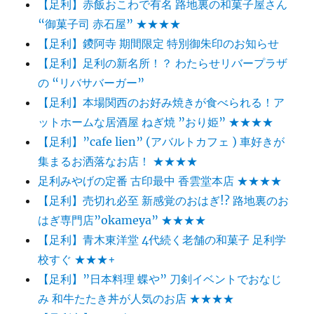
【足利】赤飯おこわで有名 路地裏の和菓子屋さん
“御菓子司 赤石屋” ★★★★
【足利】鑁阿寺 期間限定 特別御朱印のお知らせ
【足利】足利の新名所！？ わたらせリバープラザ
の “リバサバーガー”
【足利】本場関西のお好み焼きが食べられる！ア
ットホームな居酒屋 ねぎ焼 ”おり姫” ★★★★
【足利】”cafe lien” (アバルトカフェ ) 車好きが
集まるお洒落なお店！ ★★★★
足利みやげの定番 古印最中 香雲堂本店 ★★★★
【足利】売切れ必至 新感覚のおはぎ!? 路地裏のお
はぎ専門店”okameya” ★★★★
【足利】青木東洋堂 4代続く老舗の和菓子 足利学
校すぐ ★★★+
【足利】”日本料理 蝶や” 刀剣イベントでおなじ
み 和牛たたき丼が人気のお店 ★★★★