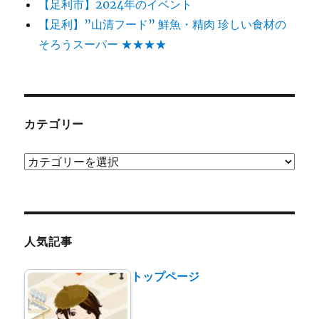
【足利市】2024年のイベント
【足利】”山清フード” 鮮魚・精肉 珍しい食材の
そろうスーパー ★★★★
カテゴリー
カ
テ
ゴ
リ
ー
人気記事
トップページ