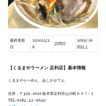
肢
豊
富
な
ラ
ー
メ
ン
最終更新
2020/4/2
2019/ 10
店
訪問日
日
8
回以上
[閉
店]
に
【くるまやラーメン 足利店】基本情報
くるまやらーめん あしかがてん
住所：〒326-0021 栃木県足利市山川町６４７−１
TEL:0284-42-9640