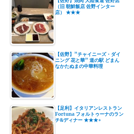
【佐野】焼肉 大陸食道 佐野店
（旧 朝鮮飯店 佐野インター
店） ★★★
【佐野】”チャイニーズ・ダイ
ニング 花と華” 道の駅 どまん
なかたぬまの中華料理
【足利】イタリアンレストラン
Fortuna フォルトゥーナのラン
チ&ディナー ★★★+