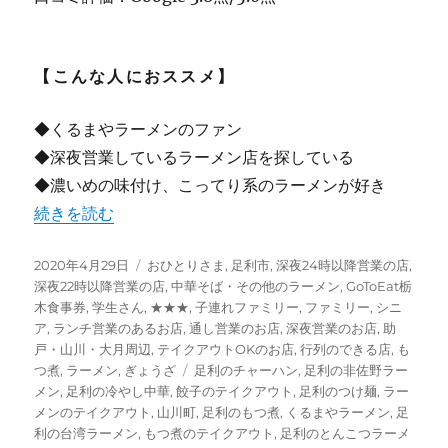
【こんな人におススメ】
◆くるまやラーメンのファン
◆深夜営業しているラーメン店を探している
◆濃いめの味付け、こってり系のラーメンが好き
“【足利】市内では老舗のラーメンチェーン店 “くるまやラ
続きを読む
投
カ
2020年4月29日
おひとりさま
,
足利市
,
深夜24時以降営業の店
,
稿
テ
深夜22時以降営業の店
,
中華そば・その他のラーメン
,
GoToEat栃
日:
ゴ
木食事券
,
学生さん
,
★★★
,
子連れファミリー
,
ファミリー
,
シニ
リ
ア
,
ランチ営業のあるお店
,
通し営業のお店
,
深夜営業のお店
,
助
ー
戸・山川・大月周辺
,
テイクアウトOKのお店
,
行列のできる店
,
も
タ
つ煮
,
ラーメン
,
ぎょうざ
足利のチャーハン
,
足利の非佐野ラー
グ
メン
,
足利の冷やし中華
,
餃子のテイクアウト
,
足利のつけ麺
,
ラー
メンのテイクアウト
,
山川町
,
足利のもつ煮
,
くるまやラーメン
,
足
利の台湾ラーメン
,
もつ煮のテイクアウト
,
足利のとんこつラーメ