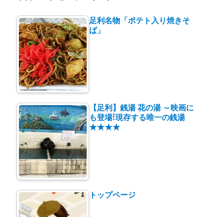
な
お
足利名物「ポテト入り焼きそ
店
ば」
に
【足利】銭湯 花の湯 ～映画に
も登場!現存する唯一の銭湯
★★★★
トップページ