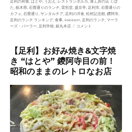
足利の和食
,
はとや
,
うおえ
,
レストランポルカ
,
漆工房の店 くぼ
た
,
栃木県
,
石畳通りのランチ
,
雷煎堂
,
盛京亭
,
足利市
,
石畳通りの
カフェ
,
石畳通り
,
サンタルチア
,
足利の洋食
,
松村記念館
,
鑁阿寺
,
足利のランチ ランキング
,
食事
,
4season
,
足利のランチ
,
マーラ
足
ーズ・パーラー
,
足利学校
,
銀丸本店
コメント
利
の
ラ
【足利】お好み焼き&文字焼
ン
チ
き “はとや” 鑁阿寺目の前！
足
昭和のままのレトロなお店
利
学
校
～
鑁
阿
寺
石
畳
と
大