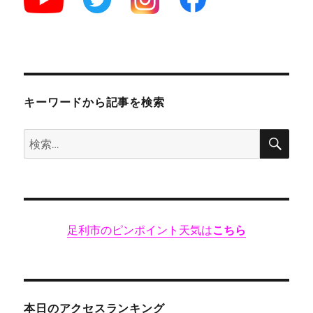
字
焼
き
“は
と
や”
鑁
キーワードから記事を検索
阿
寺
検
検
目
索
の
索:
前！
昭
和
の
足利市のピンポイント天気は
こちら
ま
ま
の
レ
ト
ロ
本日のアクセスランキング