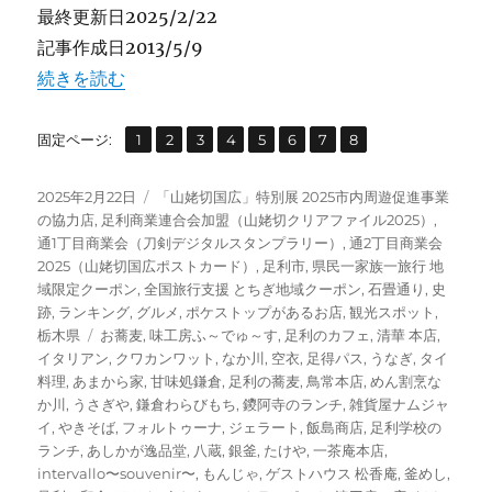
最終更新日2025/2/22
記事作成日2013/5/9
“足利のランチ 足利学校～鑁阿寺 石畳と大門通りのお店”
続きを読む
,
,
,
,
,
,
,
固
固
固
固
固
固
固
固
固定ページ:
1
2
3
4
5
6
7
8
定
定
定
定
定
定
定
定
ペ
ペ
ペ
ペ
ペ
ペ
ペ
ペ
投
カ
2025年2月22日
「山姥切国広」特別展 2025市内周遊促進事業
ー
ー
ー
ー
ー
ー
ー
ー
稿
テ
の協力店
,
足利商業連合会加盟（山姥切クリアファイル2025）
,
ジ
ジ
ジ
ジ
ジ
ジ
ジ
ジ
日:
ゴ
通1丁目商業会（刀剣デジタルスタンプラリー）
,
通2丁目商業会
リ
2025（山姥切国広ポストカード）
,
足利市
,
県民一家族一旅行 地
ー
域限定クーポン
,
全国旅行支援 とちぎ地域クーポン
,
石畳通り
,
史
跡
,
ランキング
,
グルメ
,
ポケストップがあるお店
,
観光スポット
,
タ
栃木県
お蕎麦
,
味工房ふ～でゅ～す
,
足利のカフェ
,
清華 本店
,
グ
イタリアン
,
クワカンワット
,
なか川
,
空衣
,
足得パス
,
うなぎ
,
タイ
料理
,
あまから家
,
甘味処鎌倉
,
足利の蕎麦
,
鳥常本店
,
めん割烹な
か川
,
うさぎや
,
鎌倉わらびもち
,
鑁阿寺のランチ
,
雑貨屋ナムジャ
イ
,
やきそば
,
フォルトゥーナ
,
ジェラート
,
飯島商店
,
足利学校の
ランチ
,
あしかが逸品堂
,
八蔵
,
銀釜
,
たけや
,
一茶庵本店
,
intervallo〜souvenir〜
,
もんじゃ
,
ゲストハウス 松香庵
,
釜めし
,