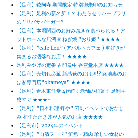
【足利】鑁阿寺 期間限定 特別御朱印のお知らせ
【足利】足利の新名所！？ わたらせリバープラザ
の “リバサバーガー”
【足利】本場関西のお好み焼きが食べられる！ア
ットホームな居酒屋 ねぎ焼 ”おり姫” ★★★★
【足利】”cafe lien” (アバルトカフェ ) 車好きが
集まるお洒落なお店！ ★★★★
足利みやげの定番 古印最中 香雲堂本店 ★★★★
【足利】売切れ必至 新感覚のおはぎ!? 路地裏のお
はぎ専門店”okameya” ★★★★
【足利】青木東洋堂 4代続く老舗の和菓子 足利学
校すぐ ★★★+
【足利】”日本料理 蝶や” 刀剣イベントでおなじ
み 和牛たたき丼が人気のお店 ★★★★
【足利市】2024年のイベント
【足利】”山清フード” 鮮魚・精肉 珍しい食材の