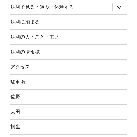
サ
足利で見る・遊ぶ・体験する
ブ
メ
ニ
足利に泊まる
ュ
ー
を
足利の人・こと・モノ
展
開
足利の情報誌
アクセス
駐車場
佐野
太田
桐生