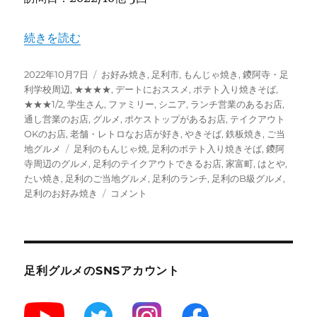
“【足利】お好み焼き&文字焼き “はとや” 鑁阿寺目の前
続きを読む
投
カ
2022年10月7日
お好み焼き
,
足利市
,
もんじゃ焼き
,
鑁阿寺・足
稿
テ
利学校周辺
,
★★★★
,
デートにおススメ
,
ポテト入り焼きそば
,
日:
ゴ
★★★1/2
,
学生さん
,
ファミリー
,
シニア
,
ランチ営業のあるお店
,
リ
通し営業のお店
,
グルメ
,
ポケストップがあるお店
,
テイクアウト
ー
OKのお店
,
老舗・レトロなお店が好き
,
やきそば
,
鉄板焼き
,
ご当
タ
地グルメ
足利のもんじゃ焼
,
足利のポテト入り焼きそば
,
鑁阿
グ
寺周辺のグルメ
,
足利のテイクアウトできるお店
,
家富町
,
はとや
,
たい焼き
,
足利のご当地グルメ
,
足利のランチ
,
足利のB級グルメ
,
【足
足利のお好み焼き
コメント
利】
お
好
み
焼
足利グルメのSNSアカウント
き
&
文