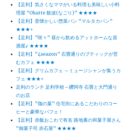
【足利】気さくなママがいる料理も美味しい小料
理屋 “Okatte 餘波(なごり)” ★★★★
【足利】昔懐かしい惣菜パン “マルタカパン”
★★★+
【足利】”咲々” 昼から飲めるアットホームな居
酒屋♪ ★★★★
【足利】”4seazon” 石畳通りのブティックが営
むカフェ ★★★★
【足利】グリムカフェ ～ミュージシャンが集うカ
フェ ★★★+
足利のランチ 足利学校～鑁阿寺 石畳と大門通り
のお店
【足利】”珈の菓” 住宅街にあるこだわりのコー
ヒーと豪華なパフェ！
【足利】赤飯おこわで有名 路地裏の和菓子屋さん
“御菓子司 赤石屋” ★★★★