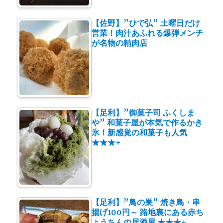
【佐野】”ひで弘” 土曜日だけ
営業！肉汁あふれる爆弾メンチ
が名物の精肉店
【足利】”御菓子司 ふくしま
や” 和菓子屋が本気で作るかき
氷！新感覚の和菓子も人気
★★★+
【足利】”鳥の巣” 焼き鳥・串
揚げ100円～ 路地裏にある赤ち
ょうちんの居酒屋 ★★★+